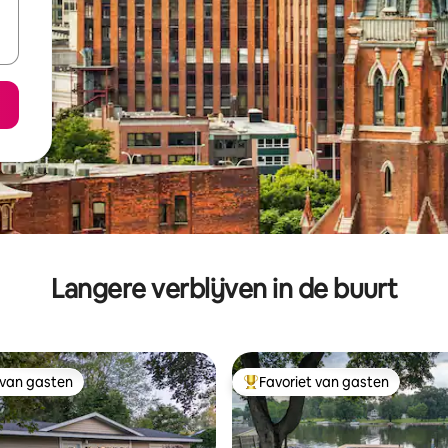
Langere verblijven in de buurt
 van gasten
Favoriet van gasten
 van gasten
Topfavoriet van gasten