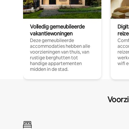
Volledig gemeubileerde
Digi
vakantiewoningen
reiz
Deze gemeubileerde
Comf
accommodaties hebben alle
acco
voorzieningen van thuis, van
reize
rustige berghutten tot
werke
handige appartementen
wifi 
midden in de stad.
Voorzi