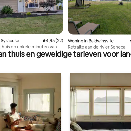
 van 4,99 op 5, 102 recensies
 Syracuse
Gemiddelde beoordeling van 4,95 op 5, 22 r
4,95 (22)
Woning in Baldwinsville
huis op enkele minuten van
Retraite aan de rivier Seneca
n thuis en geweldige tarieven voor lan
rum van Syracuse