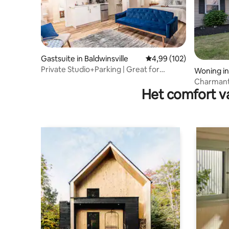
Gastsuite in Baldwinsville
Gemiddelde beoordeling
4,99 (102)
Private Studio+Parking | Great for
Woning in
Extended Stays
Charmant 
Het comfort va
het cent