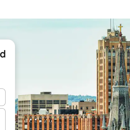
nd
een keuze met je de pijltjestoetsen omhoog en omlaag, óf door te tikk