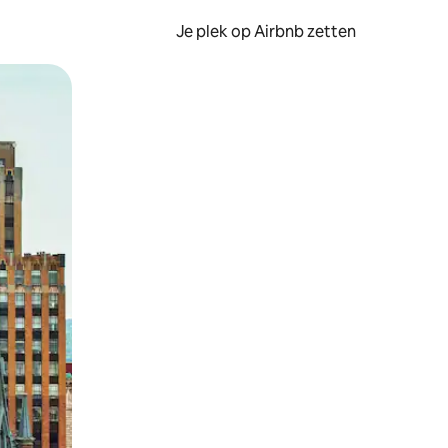
Je plek op Airbnb zetten
en of swipen.