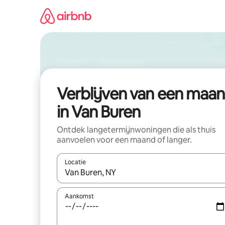
Ga
direct
naar
inhoud
Verblijven van een maa
in Van Buren
Ontdek langetermijnwoningen die als thuis
aanvoelen voor een maand of langer.
Locatie
Wanneer er resultaten beschikbaar zijn, maak je 
Aankomst