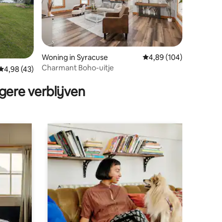
Woning in Syracuse
Gemiddelde beoordeling
4,89 (104)
Charmant Boho-uitje
ecensies
Gemiddelde beoordeling van 4,98 op 5, 43 recensies
4,98 (43)
gere verblijven