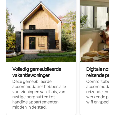
Volledig gemeubileerde
Digitale nom
vakantiewoningen
reizende prof
Deze gemeubileerde
Comfortabele
accommodaties hebben alle
accommodatie
voorzieningen van thuis, van
reizende en op
rustige berghutten tot
werkende profe
handige appartementen
wifi en special
midden in de stad.