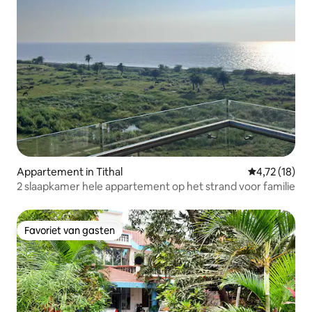
Appartement in Tithal
Gemiddelde b
4,72 (18)
2 slaapkamer hele appartement op het strand voor familie
Favoriet van gasten
Favoriet van gasten