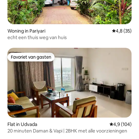
Woning in Pariyari
Gemiddelde b
4,8 (35)
echt een thuis weg van huis
Favoriet van gasten
Favoriet van gasten
Flat in Udvada
Gemiddelde be
4,9 (104)
20 minuten Daman & Vapi | 2BHK met alle voorzieningen