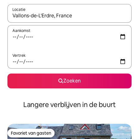
Locatie
Wanneer er resultaten beschikbaar zijn, maak je een keuze met 
Aankomst
Vertrek
Zoeken
Langere verblijven in de buurt
Favoriet van gasten
Favoriet van gasten