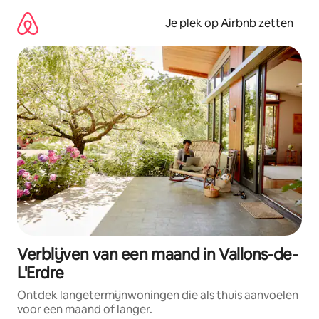
Ga
direct
Je plek op Airbnb zetten
naar
inhoud
Verblijven van een maand in Vallons-de-
L'Erdre
Ontdek langetermijnwoningen die als thuis aanvoelen
voor een maand of langer.