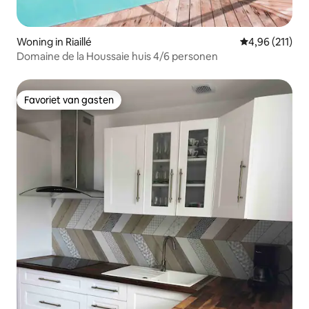
Woning in Riaillé
Gemiddelde beo
4,96 (211)
Domaine de la Houssaie huis 4/6 personen
Favoriet van gasten
Favoriet van gasten