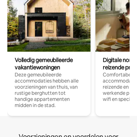
Volledig gemeubileerde
Digitale nom
vakantiewoningen
reizende prof
Deze gemeubileerde
Comfortabele
accommodaties hebben alle
accommodatie
voorzieningen van thuis, van
reizende en op
rustige berghutten tot
werkende profe
handige appartementen
wifi en special
midden in de stad.
Voorzieningen en voordelen voor