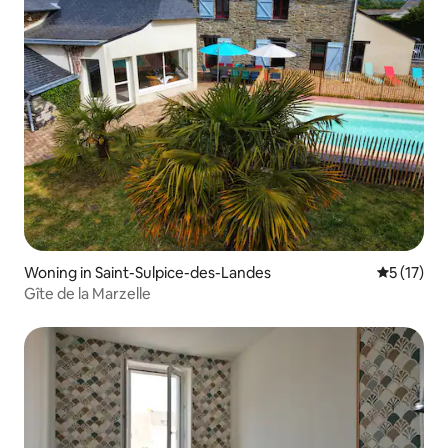
Woning in Saint-Sulpice-des-Landes
Gemiddeld
5 (17)
Gîte de la Marzelle