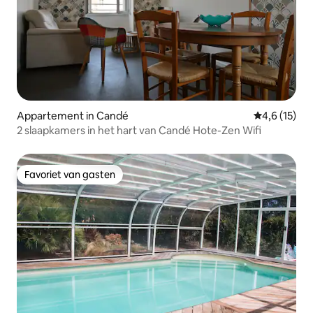
Appartement in Candé
Gemiddelde 
4,6 (15)
2 slaapkamers in het hart van Candé Hote-Zen Wifi
Favoriet van gasten
Favoriet van gasten