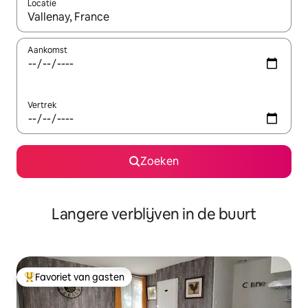
Locatie
Wanneer er resultaten beschikbaar zijn, maak je een keuze met 
Aankomst
Vertrek
Zoeken
Langere verblijven in de buurt
Favoriet van gasten
Topfavoriet van gasten