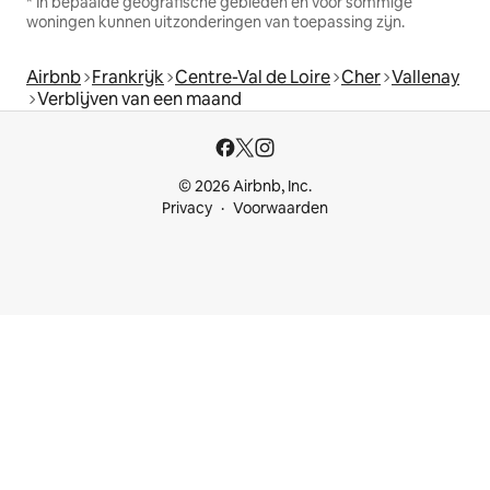
* In bepaalde geografische gebieden en voor sommige
woningen kunnen uitzonderingen van toepassing zijn.
Airbnb
Frankrijk
Centre-Val de Loire
Cher
Vallenay
Verblijven van een maand
© 2026 Airbnb, Inc.
Privacy
Voorwaarden