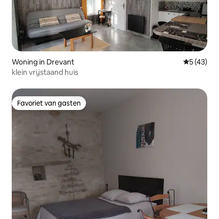
Woning in Drevant
Gemiddelde
5 (43)
klein vrijstaand huis
Favoriet van gasten
Favoriet van gasten