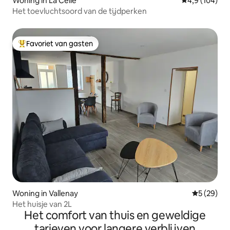
Woning in La Celle
Gemiddelde be
4,9 (104)
Het toevluchtsoord van de tijdperken
Favoriet van gasten
Topfavoriet van gasten
Woning in Vallenay
Gemiddelde
5 (29)
Het huisje van 2L
Het comfort van thuis en geweldige
tarieven voor langere verblijven