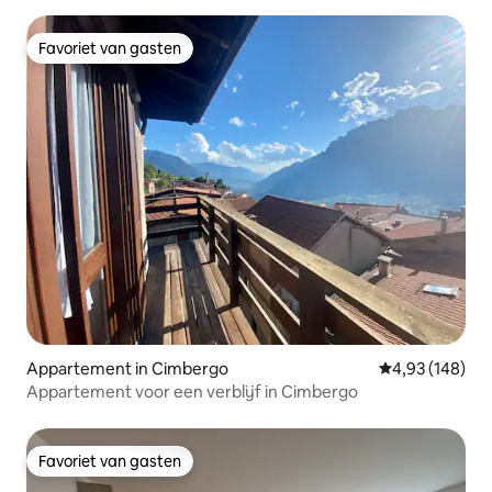
Favoriet van gasten
Favoriet van gasten
Appartement in Cimbergo
Gemiddelde beo
4,93 (148)
Appartement voor een verblijf in Cimbergo
Favoriet van gasten
Favoriet van gasten