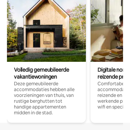
Volledig gemeubileerde
Digitale nom
vakantiewoningen
reizende prof
Deze gemeubileerde
Comfortabele
accommodaties hebben alle
accommodatie
voorzieningen van thuis, van
reizende en op
rustige berghutten tot
werkende profe
handige appartementen
wifi en special
midden in de stad.