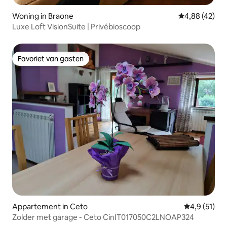
Woning in Braone
Gemiddelde be
4,88 (42)
Luxe Loft VisionSuite | Privébioscoop
Favoriet van gasten
Favoriet van gasten
Appartement in Ceto
Gemiddelde 
4,9 (51)
Zolder met garage - Ceto CinIT017050C2LNOAP324