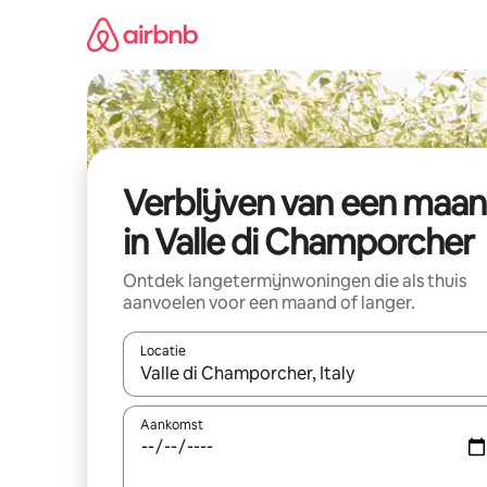
Ga
direct
naar
inhoud
Verblijven van een maa
in Valle di Champorcher
Ontdek langetermijnwoningen die als thuis
aanvoelen voor een maand of langer.
Locatie
Wanneer er resultaten beschikbaar zijn, maak je 
Aankomst