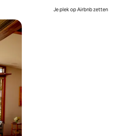
Je plek op Airbnb zetten
en of swipen.