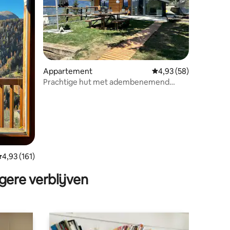
ecensies
Appartement
Gemiddelde beoordelin
4,93 (58)
Prachtige hut met adembenemend
uitzicht en sauna
emiddelde beoordeling van 4,93 op 5, 161 recensies
4,93 (161)
gere verblijven