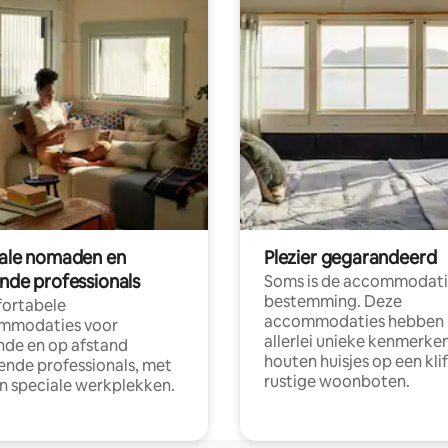
tale nomaden en
Plezier gegarandeerd
ende professionals
Soms is de accommodati
bestemming. Deze
ortabele
accommodaties hebben
mmodaties voor
allerlei unieke kenmerken
nde en op afstand
houten huisjes op een klif
nde professionals, met
rustige woonboten.
en speciale werkplekken.