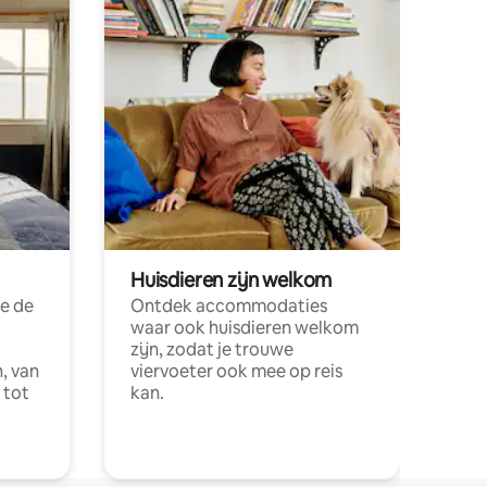
Huisdieren zijn welkom
e de
Ontdek accommodaties
waar ook huisdieren welkom
zijn, zodat je trouwe
, van
viervoeter ook mee op reis
 tot
kan.