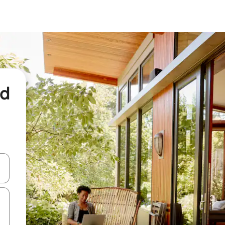
nd
een keuze met je de pijltjestoetsen omhoog en omlaag, óf door te tikk