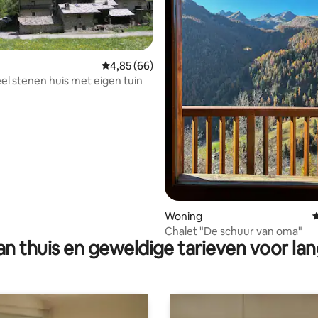
Gemiddelde beoordeling van 4,85 op 5, 66 r
4,85 (66)
eel stenen huis met eigen tuin
 van 4,99 op 5, 129 recensies
Woning
G
Chalet "De schuur van oma"
n thuis en geweldige tarieven voor lan