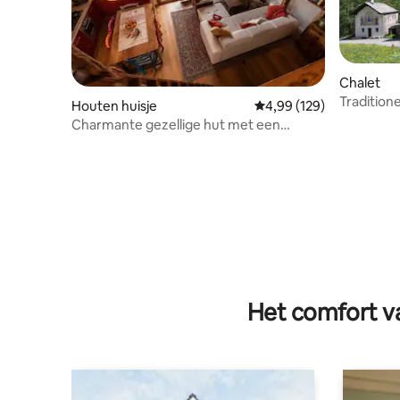
Chalet
Tradition
Houten huisje
Gemiddelde beoordeling
4,99 (129)
Charmante gezellige hut met een
prachtig uitzicht
Het comfort va