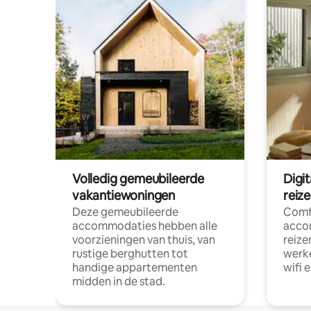
Volledig gemeubileerde
Digi
vakantiewoningen
reiz
Deze gemeubileerde
Comf
accommodaties hebben alle
acco
voorzieningen van thuis, van
reize
rustige berghutten tot
werke
handige appartementen
wifi 
midden in de stad.