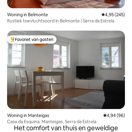
Woning in Belmonte
Gemiddelde beo
4,95 (245)
Rustiek toevluchtsoord in Belmonte | Serra da Estrela
Favoriet van gasten
Topfavoriet van gasten
Woning in Manteigas
Gemiddelde be
4,94 (96)
Casa da Esquina. Manteigas. Serra da Estrela
Het comfort van thuis en geweldige