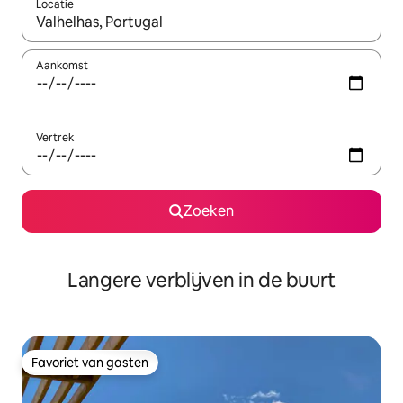
Locatie
Wanneer er resultaten beschikbaar zijn, maak je een keuze met 
Aankomst
Vertrek
Zoeken
Langere verblijven in de buurt
Favoriet van gasten
Favoriet van gasten