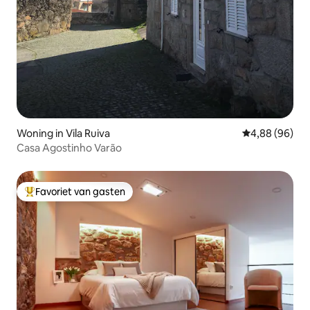
Woning in Vila Ruiva
Gemiddelde be
4,88 (96)
Casa Agostinho Varão
Favoriet van gasten
Topfavoriet van gasten