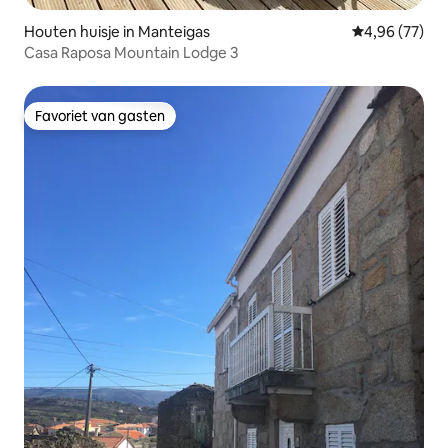
Houten huisje in Manteigas
Gemiddelde be
4,96 (77)
Casa Raposa Mountain Lodge 3
Favoriet van gasten
Favoriet van gasten