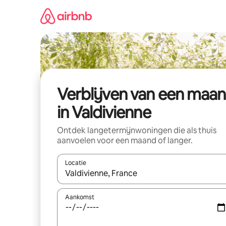
Ga
direct
naar
inhoud
Verblijven van een maa
in Valdivienne
Ontdek langetermijnwoningen die als thuis
aanvoelen voor een maand of langer.
Locatie
Wanneer er resultaten beschikbaar zijn, maak je 
Aankomst