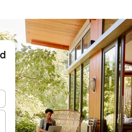
nd
een keuze met je de pijltjestoetsen omhoog en omlaag, óf door te tikk