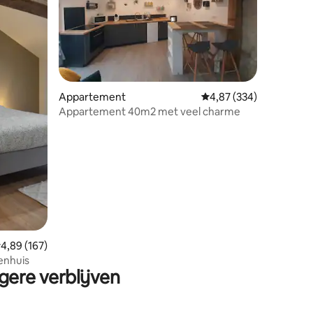
ecensies
Appartement
Gemiddelde beoordeling
4,87 (334)
Appartement 40m2 met veel charme
emiddelde beoordeling van 4,89 op 5, 167 recensies
4,89 (167)
enhuis
gere verblijven