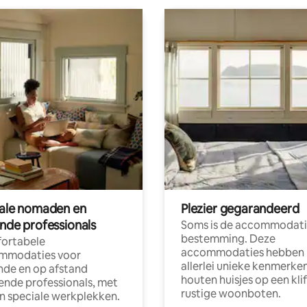
tale nomaden en
Plezier gegarandeerd
ende professionals
Soms is de accommodati
bestemming. Deze
ortabele
accommodaties hebben
mmodaties voor
allerlei unieke kenmerken
nde en op afstand
houten huisjes op een klif
nde professionals, met
rustige woonboten.
en speciale werkplekken.