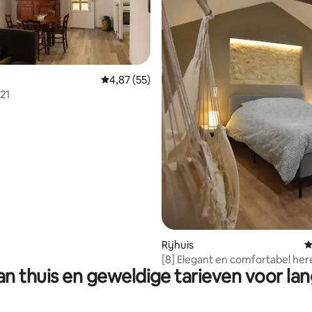
ling van 5 op 5, 16 recensies
Gemiddelde beoordeling van 4,87 op 5, 55 r
4,87 (55)
 21
Rijhuis
G
[8] Elegant en comfortabel her
n thuis en geweldige tarieven voor lan