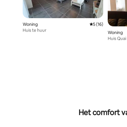
Woning
Gemiddelde beoorde
5 (16)
Huis te huur
Woning
Huis Quai
Het comfort va