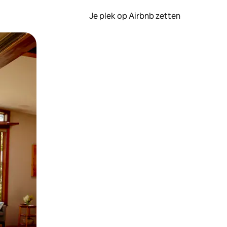
Je plek op Airbnb zetten
en of swipen.