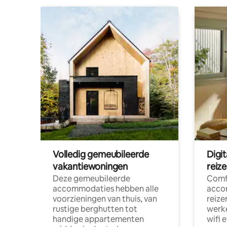
Volledig gemeubileerde
Digi
vakantiewoningen
reiz
Deze gemeubileerde
Comf
accommodaties hebben alle
acco
voorzieningen van thuis, van
reize
rustige berghutten tot
werke
handige appartementen
wifi 