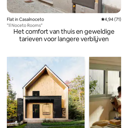
Flat in Casalnoceto
Gemiddelde be
4,94 (71)
"Il Noceto Rooms"
Het comfort van thuis en geweldige
tarieven voor langere verblijven