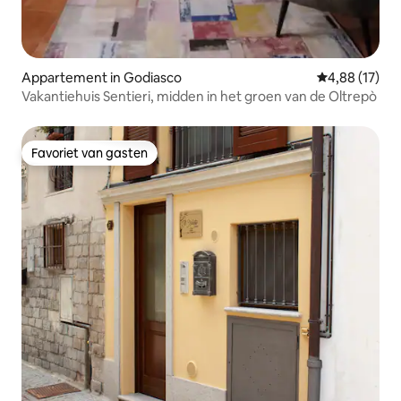
Appartement in Godiasco
Gemiddelde be
4,88 (17)
Vakantiehuis Sentieri, midden in het groen van de Oltrepò
Favoriet van gasten
Favoriet van gasten