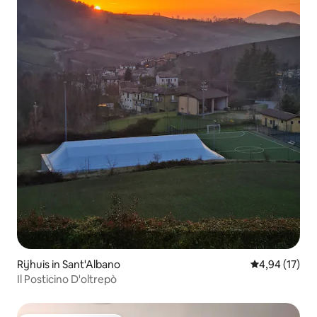
Rijhuis in Sant'Albano
Gemiddelde be
4,94 (17)
Il Posticino D'oltrepò