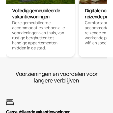
Volledig gemeubileerde
Digitale nom
vakantiewoningen
reizende prof
Deze gemeubileerde
Comfortabele
accommodaties hebben alle
accommodatie
voorzieningen van thuis, van
reizende en op
rustige berghutten tot
werkende profe
handige appartementen
wifi en special
midden in de stad.
Voorzieningen en voordelen voor
langere verblijven
Gemeubileerde vakantiewoningen