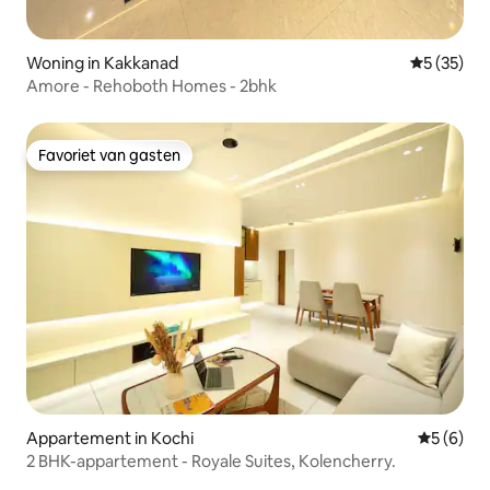
Woning in Kakkanad
Gemiddelde
5 (35)
Amore - Rehoboth Homes - 2bhk
Favoriet van gasten
Favoriet van gasten
Appartement in Kochi
Gemiddeld
5 (6)
2 BHK-appartement - Royale Suites, Kolencherry.