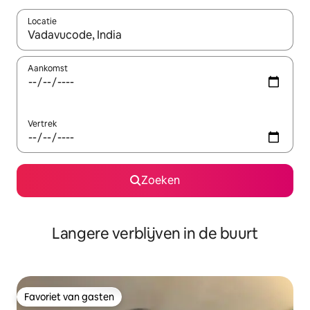
Locatie
Wanneer er resultaten beschikbaar zijn, maak je een keuze met 
Aankomst
Vertrek
Zoeken
Langere verblijven in de buurt
Favoriet van gasten
Favoriet van gasten