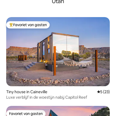
Utah
Favoriet van gasten
Topfavoriet van gasten
Tiny house in Caineville
Gemiddelde
5 (23)
Luxe verblijf in de woestijn nabij Capitol Reef
Favoriet van gasten
Favoriet van gasten