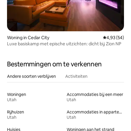
Woning in Cedar City
Gemiddelde be
4,93 (54)
Luxe basiskamp met epische uitzichten: dicht bij Zion NP
Bestemmingen om te verkennen
Andere soorten verblijven
Activiteiten
Woningen
Accommodaties bij een meer
Utah
Utah
Rijhuizen
Accommodaties in appartementen met diensten
Utah
Utah
Huisjes
Woningen aan het strand