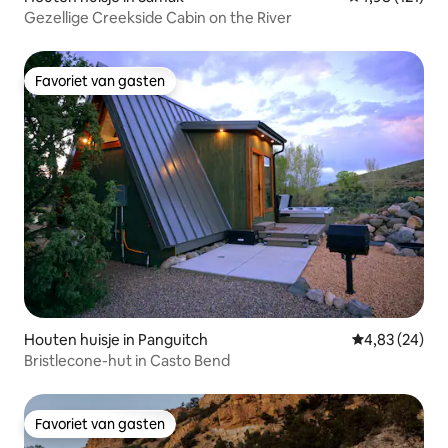
Gezellige Creekside Cabin on the River
Favoriet van gasten
Favoriet van gasten
Houten huisje in Panguitch
Gemiddelde be
4,83 (24)
Bristlecone-hut in Casto Bend
Favoriet van gasten
Favoriet van gasten