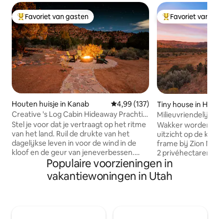
Favoriet van gasten
Favoriet van g
Topfavoriet van gasten
Topfavoriet van 
Houten huisje in Kanab
Gemiddelde beoordeling van 4,9
4,99 (137)
Tiny house in Hilda
Creative 's Log Cabin Hideaway Prachtig
Milieuvriendelijk 
uitzicht op de kliffen
het observatiedek
Stel je voor dat je vertraagt op het ritme
Wakker worden me
van het land. Ruil de drukte van het
uitzicht op de klo
dagelijkse leven in voor de wind in de
frame bij Zion National P
kloof en de geur van jeneverbessen.
2 privéhectaren d
Populaire voorzieningen in
Deze intieme blokhut is niet zomaar een
het publiek toega
verblijfplaats; het is een plek om
Canyonlands. Gen
vakantiewoningen in Utah
opnieuw in contact te komen met de
directe toegang t
natuur en met vergeten delen van
vanaf de accommo
jezelf. Deze accommodatie ligt
tub, observatiede
verscholen op 2 privéhectare met
kamerhoge ramen 
uitzicht op de kliffen en voelt afgelegen,
kloof. Airconditi