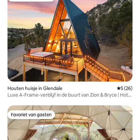
Houten huisje in Glendale
Gemiddelde
5 (26)
Luxe A-Frame-verblijf in de buurt van Zion & Bryce | Hot
Tub
Favoriet van gasten
Favoriet van gasten