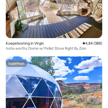
Koepelwoning in Virgin
Gemiddelde beo
4,84 (388)
Insta-worthy Dome w/ Pellet Stove Right By Zion
Superhost
Superhost