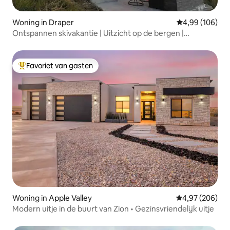
Woning in Draper
Gemiddelde beo
4,99 (106)
Ontspannen skivakantie | Uitzicht op de bergen |
Bubbelbad | Spellen
Favoriet van gasten
Topfavoriet van gasten
Woning in Apple Valley
Gemiddelde beo
4,97 (206)
Modern uitje in de buurt van Zion • Gezinsvriendelijk uitje