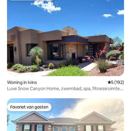
Woning in Ivins
Gemiddelde 
5 (192)
Luxe Snow Canyon Home, zwembad, spa, fitnessruimte,
Pickleball
Favoriet van gasten
Favoriet van gasten