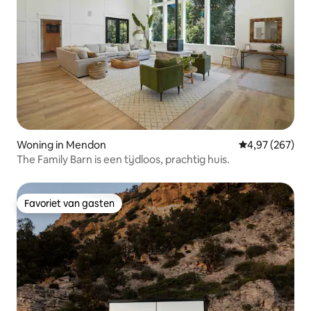
Woning in Mendon
Gemiddelde beo
4,97 (267)
The Family Barn is een tijdloos, prachtig huis.
Favoriet van gasten
Favoriet van gasten