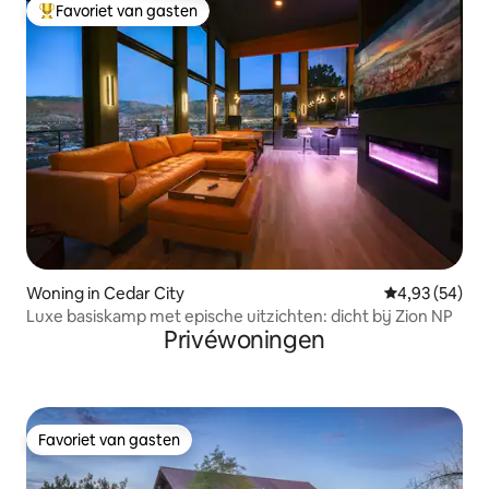
Favoriet van gasten
Topfavoriet van gasten
Woning in Cedar City
Gemiddelde be
4,93 (54)
Luxe basiskamp met epische uitzichten: dicht bij Zion NP
Privéwoningen
Favoriet van gasten
Favoriet van gasten