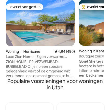
Favoriet van gasten
Favoriet van g
Favoriet van gasten
Topfavoriet van 
Woning in Kanab
Woning in Hurricane
Gemiddelde beoordeling van 4,9
4,94 (490)
Boutique zuidwes
Luxe Zion Home - Eigen verwarmd
zwembad en spa
Quiet Shelters Ad
ZION HOME - PRIVÉZWEMBAD -
hectare in het wo
BUBBELBAD Of je nu een speciale
intieme ruimte m
gelegenheid viert of de omgeving wilt
één badkamer is 
verkennen, ons op maat gemaakte huis
Populaire voorzieningen voor woningen
met natuurlijke ma
Zion is een geweldige plek voor gasten
uit het zuidwesten
om te ontspannen. - Het zwembad en
in Utah
uit tot een rustig
de spa zijn het hele jaar door verwarmd!
diepere aanwezigh
Slechts 20 mijl van Zion National Park en
geaarde manier va
dicht bij vele geweldige restaurants.
op rode rotsen ve
Geweldige avontuurlijke uitvalsbasis
lawaai en is er rui
gelegen op het kruispunt dat ook leidt