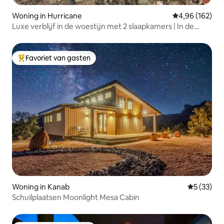
Woning in Hurricane
Gemiddelde beo
4,96 (162)
Luxe verblijf in de woestijn met 2 slaapkamers | In de
buurt van Zion+Sand Hollow
Favoriet van gasten
Topfavoriet van gasten
Woning in Kanab
Gemiddelde
5 (33)
Schuilplaatsen Moonlight Mesa Cabin