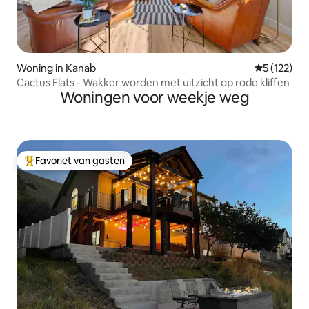
Woning in Kanab
Gemiddelde 
5 (122)
Cactus Flats - Wakker worden met uitzicht op rode kliffen
Woningen voor weekje weg
Favoriet van gasten
Topfavoriet van gasten