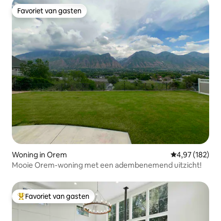
Favoriet van gasten
Favoriet van gasten
Woning in Orem
Gemiddelde beo
4,97 (182)
Mooie Orem-woning met een adembenemend uitzicht!
Favoriet van gasten
Topfavoriet van gasten