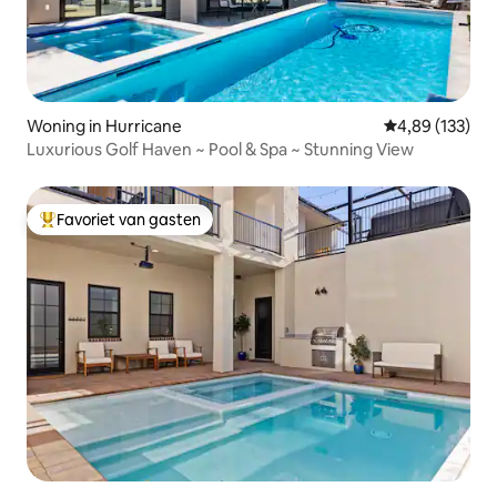
Woning in Hurricane
Gemiddelde beo
4,89 (133)
Luxurious Golf Haven ~ Pool & Spa ~ Stunning View
Favoriet van gasten
Topfavoriet van gasten