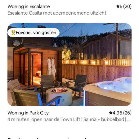
Woning in Escalante
Gemiddelde
5 (20)
Escalante Casita met adembenemend uitzicht
Favoriet van gasten
Topfavoriet van gasten
Woning in Park City
Gemiddelde be
4,96 (26)
4 minuten lopen naar de Town Lift | Sauna + bubbelbad |
Luxe 2 slaapkamers