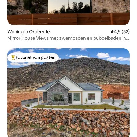
Woning in Orderville
Gemiddelde b
4,9 (52)
Mirror House Views met zwembaden en bubbelbaden in
de buurt van Zion
Favoriet van gasten
Topfavoriet van gasten