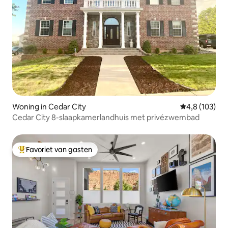
Woning in Cedar City
Gemiddelde be
4,8 (103)
Cedar City 8-slaapkamerlandhuis met privézwembad
Favoriet van gasten
Topfavoriet van gasten