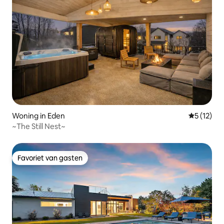
Woning in Eden
Gemiddeld
5 (12)
~The Still Nest~
Favoriet van gasten
Favoriet van gasten