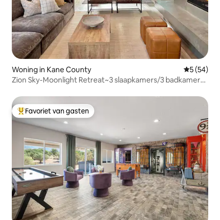
Woning in Kane County
Gemiddelde
5 (54)
Zion Sky-Moonlight Retreat~3 slaapkamers/3 badkamers
+ bubbelbad + vuurplaats
Favoriet van gasten
Topfavoriet van gasten