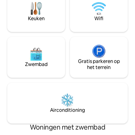
en verbinding met 
naar Bryce Canyon, Antelope Canyon,
Het meest geschik
Grand Canyon, Sand Hollow, Coral Pink
waarde hechten aa
Sand Dunes, Gooseberry,
Keuken
Wifi
attente gastvrijhe
wereldberoemde golf, mountainbiken
en nog veel meer!
Gratis parkeren op
Zwembad
het terrein
Airconditioning
Woningen met zwembad