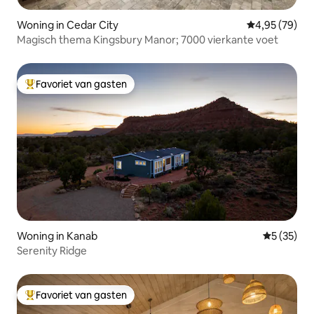
Woning in Cedar City
Gemiddelde be
4,95 (79)
Magisch thema Kingsbury Manor; 7000 vierkante voet
Favoriet van gasten
Topfavoriet van gasten
Woning in Kanab
Gemiddelde
5 (35)
Serenity Ridge
Favoriet van gasten
Topfavoriet van gasten