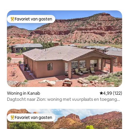
Favoriet van gasten
Topfavoriet van gasten
Woning in Kanab
Gemiddelde beo
4,99 (122)
Dagtocht naar Zion: woning met vuurplaats en toegang
tot het zwembad
Favoriet van gasten
Topfavoriet van gasten