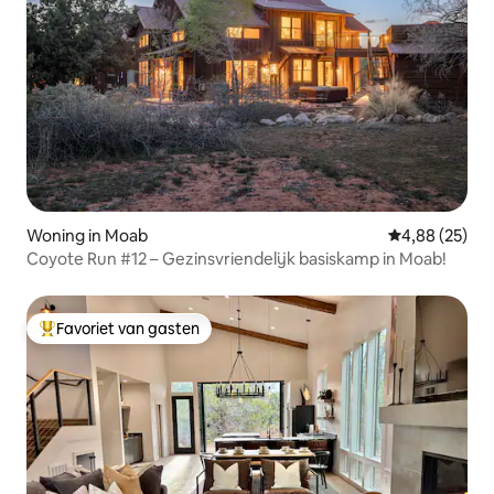
Woning in Moab
Gemiddelde be
4,88 (25)
Coyote Run #12 – Gezinsvriendelijk basiskamp in Moab!
Favoriet van gasten
Topfavoriet van gasten