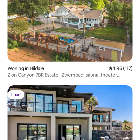
Woning in Hildale
Gemiddelde beo
4,96 (117)
Zion Canyon 7BR Estate | Zwembad, sauna, theater,
fitnessruimte
Luxe
Luxe