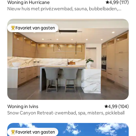
Woning in Hurricane
Gemiddelde beo
4,99 (117)
Nieuw huis met privézwembad, sauna, bubbelbaden,
uitzicht
Favoriet van gasten
Topfavoriet van gasten
Woning in Ivins
Gemiddelde beo
4,99 (104)
Snow Canyon Retreat-zwembad, spa, misters, pickleball
Favoriet van gasten
Topfavoriet van gasten