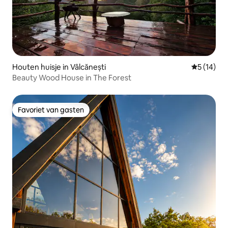
Houten huisje in Vâlcănești
Gemiddelde
5 (14)
Beauty Wood House in The Forest
Favoriet van gasten
Favoriet van gasten