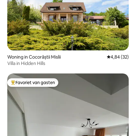
Woning in Cocorăștii Mislii
Gemiddelde be
4,84 (32)
Villa in Hidden Hills
Favoriet van gasten
Topfavoriet van gasten