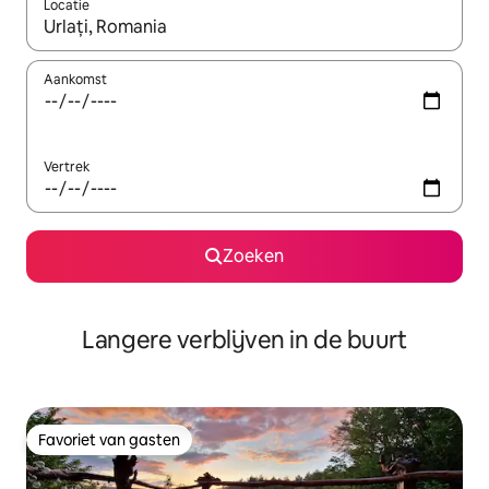
Locatie
Wanneer er resultaten beschikbaar zijn, maak je een keuze met 
Aankomst
Vertrek
Zoeken
Langere verblijven in de buurt
Favoriet van gasten
Favoriet van gasten