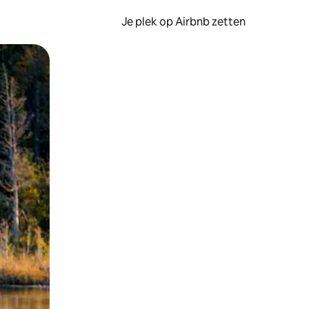
Je plek op Airbnb zetten
en of swipen.