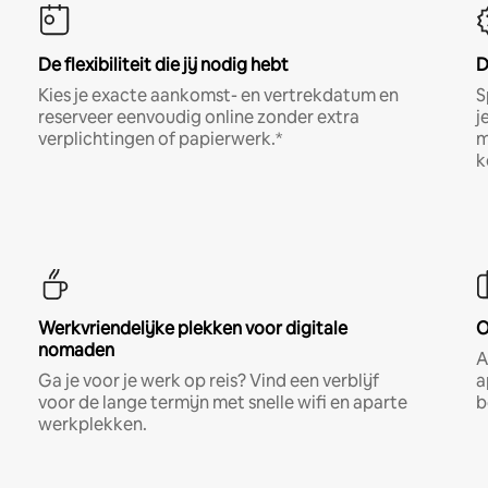
De flexibiliteit die jij nodig hebt
D
Kies je exacte aankomst- en vertrekdatum en
S
reserveer eenvoudig online zonder extra
j
verplichtingen of papierwerk.*
m
k
Werkvriendelijke plekken voor digitale
O
nomaden
A
Ga je voor je werk op reis? Vind een verblijf
a
voor de lange termijn met snelle wifi en aparte
b
werkplekken.