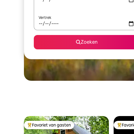
Vertrek
Zoeken
Favoriet van gasten
Favor
Topfavoriet van gasten
Topfavor