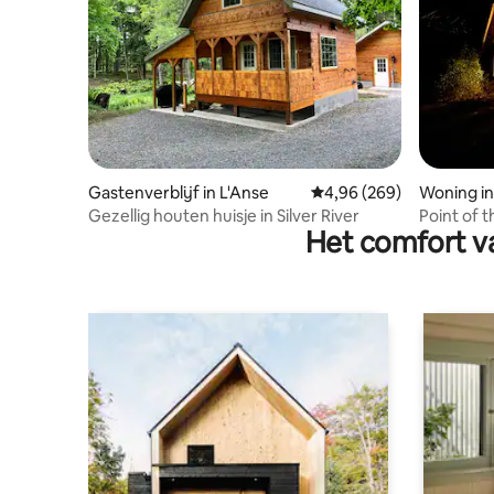
Gastenverblijf in L'Anse
Gemiddelde beoordeling
4,96 (269)
Woning i
Gezellig houten huisje in Silver River
Point of t
Het comfort va
Waterfro