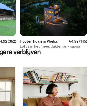
ecensies
emiddelde beoordeling van 4,92 op 5, 362 recensies
4,92 (362)
Houten huisje in Phelps
Gemiddelde beoordeling
4,99 (145)
Loft aan het meer, dakterras + sauna
gere verblijven