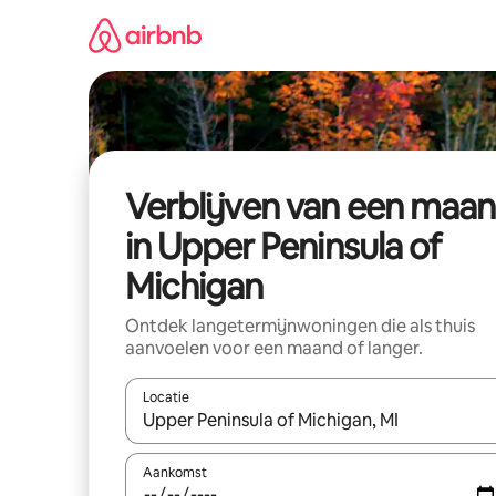
Ga
direct
naar
inhoud
Verblijven van een maa
in Upper Peninsula of
Michigan
Ontdek langetermijnwoningen die als thuis
aanvoelen voor een maand of langer.
Locatie
Wanneer er resultaten beschikbaar zijn, maak je 
Aankomst