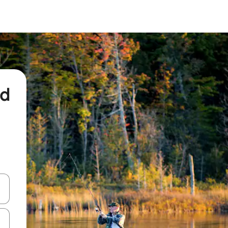
nd
een keuze met je de pijltjestoetsen omhoog en omlaag, óf door te tikk