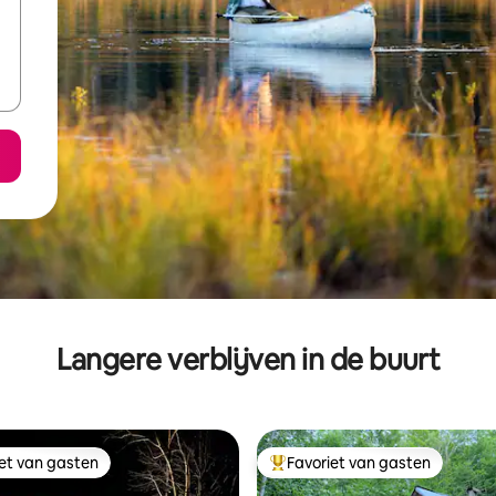
Langere verblijven in de buurt
iet van gasten
Favoriet van gasten
iet van gasten
Topfavoriet van gasten