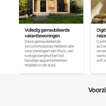
Volledig gemeubileerde
Digi
vakantiewoningen
reiz
Deze gemeubileerde
Comf
accommodaties hebben alle
acco
voorzieningen van thuis, van
reize
rustige berghutten tot
werke
handige appartementen
wifi 
midden in de stad.
Voorzi