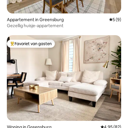
Appartement in Greensburg
Gemiddeld
5 (9)
Gezellig huisje-appartement
Favoriet van gasten
Topfavoriet van gasten
Woning in Greensburg
Gemiddelde be
4,95 (82)