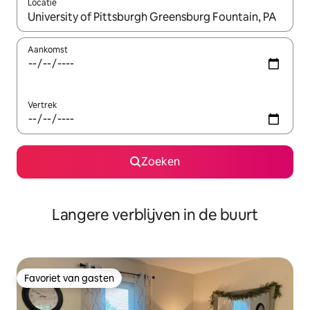
Locatie
Wanneer er resultaten beschikbaar zijn, maak je een keuze met 
Aankomst
Vertrek
Zoeken
Langere verblijven in de buurt
Favoriet van gasten
Favoriet van gasten