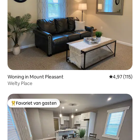
Woning in Mount Pleasant
Gemiddelde be
4,97 (115)
Welty Place
Favoriet van gasten
Topfavoriet van gasten