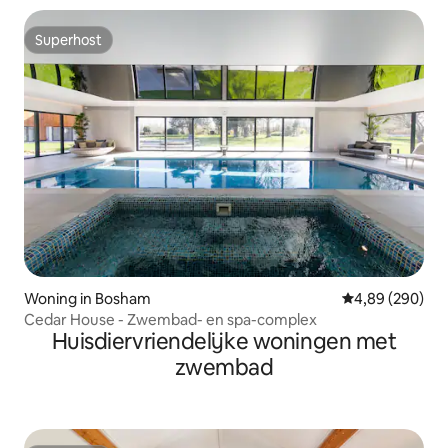
Superhost
Superhost
Woning in Bosham
Gemiddelde beo
4,89 (290)
Cedar House - Zwembad- en spa-complex
Huisdiervriendelijke woningen met
zwembad