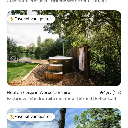
Adventure Prospect - Historic Waterfront Cottage
Favoriet van gasten
Topfavoriet van gasten
Houten huisje in Worcestershire
Gemiddelde be
4,97 (115)
Exclusieve eilandretraite met meer | Strand | Bubbelbad
Favoriet van gasten
Topfavoriet van gasten