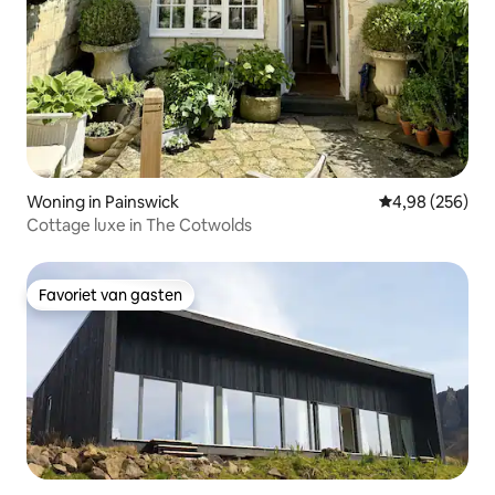
Woning in Painswick
Gemiddelde beo
4,98 (256)
Cottage luxe in The Cotwolds
Favoriet van gasten
Favoriet van gasten