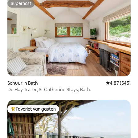
Superhost
Superhost
Schuur in Bath
Gemiddelde beo
4,87 (545)
De Hay Trailer, St Catherine Stays, Bath.
Favoriet van gasten
Topfavoriet van gasten