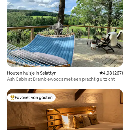
Houten huisje in Selattyn
Gemiddelde beo
4,98 (267)
Ash Cabin at Bramblewoods met een prachtig uitzicht
Favoriet van gasten
Topfavoriet van gasten