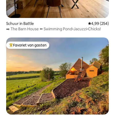
Schuur in Battle
Gemiddelde beo
4,99 (254)
➡️ The Barn House ⬅️ Swimming Pond▫️Jacuzzi▫️Chicks!
Favoriet van gasten
Topfavoriet van gasten