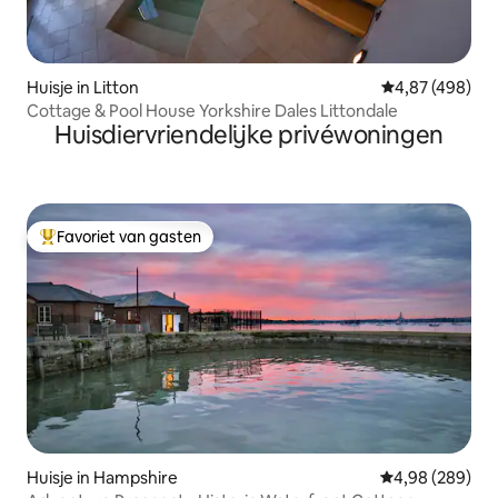
Huisje in Litton
Gemiddelde beo
4,87 (498)
Cottage & Pool House Yorkshire Dales Littondale
Huisdiervriendelijke privéwoningen
Favoriet van gasten
Topfavoriet van gasten
Huisje in Hampshire
Gemiddelde beo
4,98 (289)