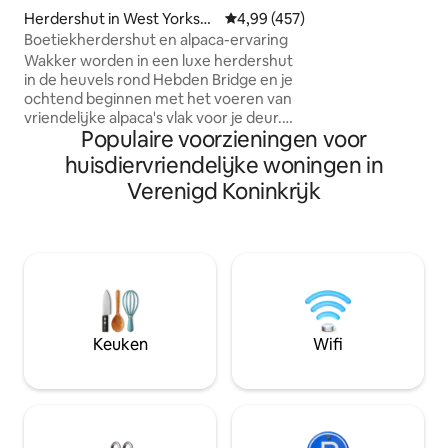
bestrijden. Met o
Herdershut in West Yorkshi
Gemiddelde beoordeling van 4,9
4,99 (457)
een moderne keuk
re
Boetiekherdershut en alpaca-ervaring
een gezellig zitje
Wakker worden in een luxe herdershut
uitzicht op het wa
in de heuvels rond Hebden Bridge en je
Wight, is het een 
ochtend beginnen met het voeren van
"een iconisch verb
vriendelijke alpaca's vlak voor je deur.
"perfect ontspann
Populaire voorzieningen voor
'The Spot' is met de hand gemaakt en
Huisdiervriendeli
zorgvuldig ontworpen en biedt een
huisdiervriendelijke woningen in
voor twee, perfec
boetiek-uitje op het platteland - perfect
koppels of vriend
Verenigd Koninkrijk
voor koppels die willen ontspannen, tot
rust willen komen en willen genieten van
iets wat net even anders is. Een oase in
de natuur, maar toch binnen handbereik
van de onafhankelijke winkels, cafés en
wandelpaden van Hebden Bridge. Je
krijgt het beste van twee werelden:
rustige afzondering met veel te
Keuken
Wifi
ontdekken in de buurt.