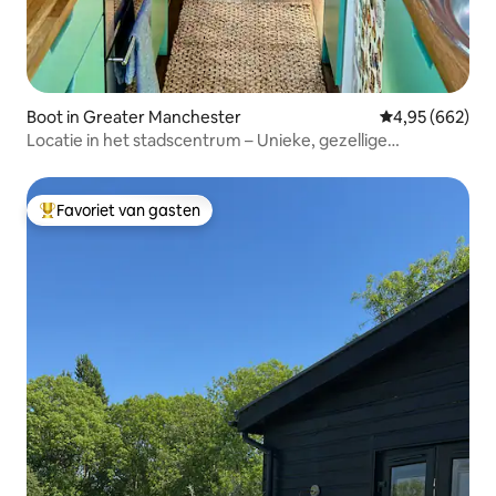
Boot in Greater Manchester
Gemiddelde beo
4,95 (662)
Locatie in het stadscentrum – Unieke, gezellige
grachtenboot
Favoriet van gasten
Topfavoriet van gasten