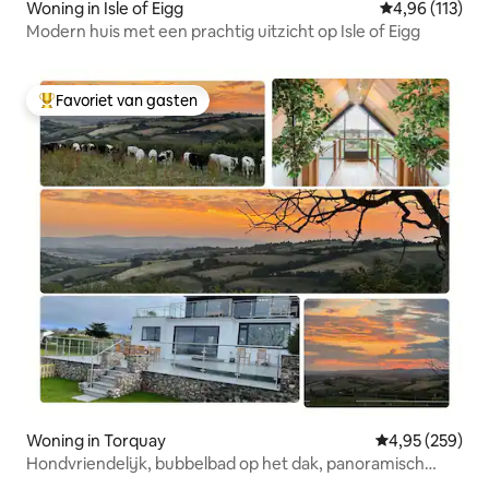
Woning in Isle of Eigg
Gemiddelde beo
4,96 (113)
Modern huis met een prachtig uitzicht op Isle of Eigg
Favoriet van gasten
Topfavoriet van gasten
Woning in Torquay
Gemiddelde beo
4,95 (259)
Hondvriendelijk, bubbelbad op het dak, panoramisch
uitzicht.