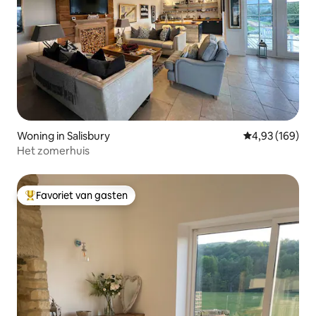
Woning in Salisbury
Gemiddelde beo
4,93 (169)
Het zomerhuis
Favoriet van gasten
Topfavoriet van gasten