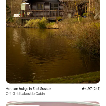
Houten huisje in East Sussex
Gemiddelde beo
4,97 (241)
Off-Grid Lakeside Cabin