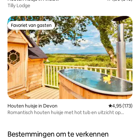
Tilly Lodge
Favoriet van gasten
Favoriet van gasten
Houten huisje in Devon
Gemiddelde beo
4,95 (173)
Romantisch houten huisje met hot tub en uitzicht op
Exmoor
Bestemmingen om te verkennen