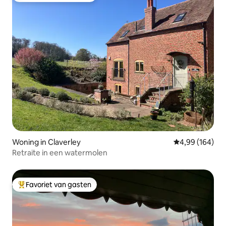
Woning in Claverley
Gemiddelde beo
4,99 (164)
Retraite in een watermolen
Favoriet van gasten
Topfavoriet van gasten