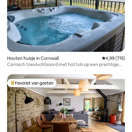
Houten huisje in Cornwall
Gemiddelde beo
4,99 (715)
Cornisch toevluchtsoord met hot tub op een prachtige
locatie
Favoriet van gasten
Topfavoriet van gasten