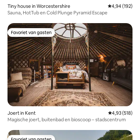
Tiny house in Worcestershire
Gemiddelde beo
4,94 (192)
Sauna, HotTub en Cold Plunge Pyramid Escape
Favoriet van gasten
Favoriet van gasten
Joert in Kent
Gemiddelde beo
4,93 (518)
Magische joert, buitenbad en bioscoop – stadscentrum
Favoriet van gasten