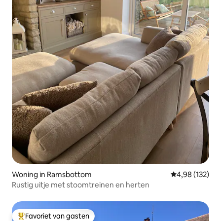
Woning in Ramsbottom
Gemiddelde beo
4,98 (132)
Rustig uitje met stoomtreinen en herten
Favoriet van gasten
Topfavoriet van gasten