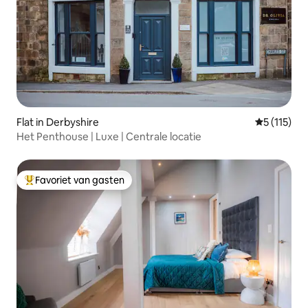
Flat in Derbyshire
Gemiddelde
5 (115)
Het Penthouse | Luxe | Centrale locatie
Favoriet van gasten
Topfavoriet van gasten