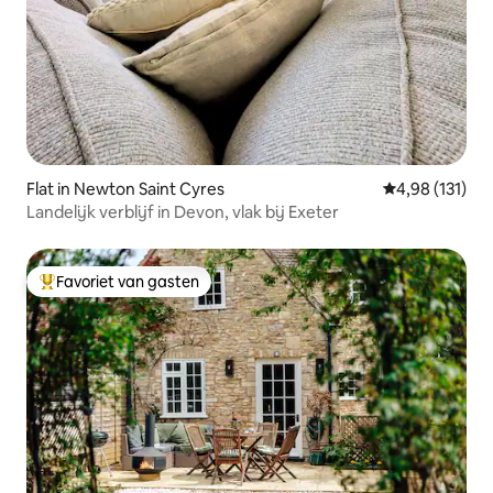
Flat in Newton Saint Cyres
Gemiddelde beo
4,98 (131)
Landelijk verblijf in Devon, vlak bij Exeter
Favoriet van gasten
Topfavoriet van gasten