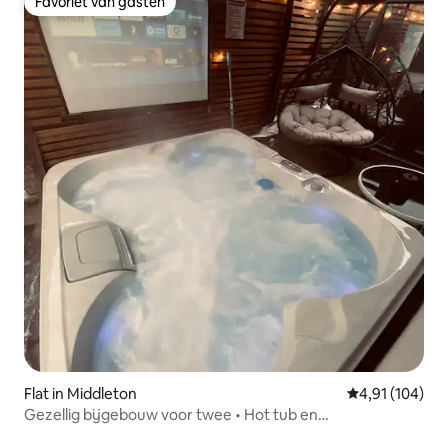
Favoriet van gasten
Favoriet van gasten
Flat in Middleton
Gemiddelde beo
4,91 (104)
Gezellig bijgebouw voor twee • Hot tub en
openluchtbioscoop