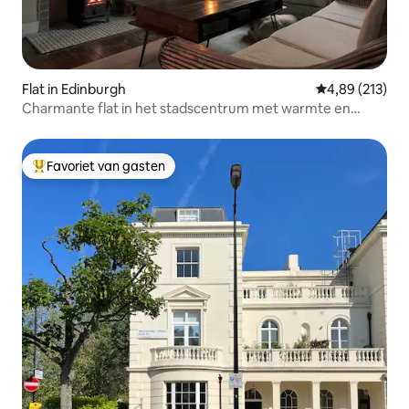
Flat in Edinburgh
Gemiddelde beo
4,89 (213)
Charmante flat in het stadscentrum met warmte en
karakter
Favoriet van gasten
Topfavoriet van gasten