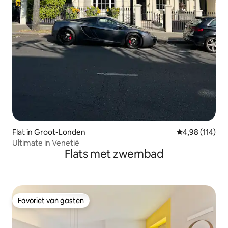
Flat in Groot-Londen
Gemiddelde beo
4,98 (114)
Ultimate in Venetië
Flats met zwembad
Favoriet van gasten
Favoriet van gasten