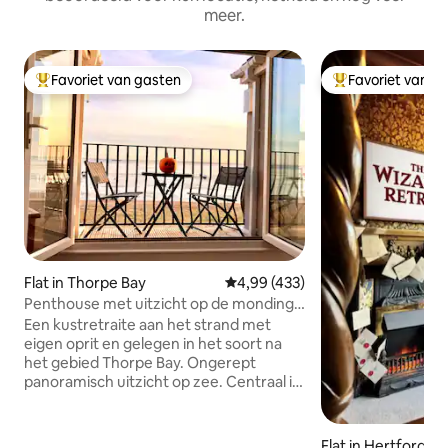
meer.
Favoriet van gasten
Favoriet van g
Topfavoriet van gasten
Topfavoriet van 
Flat in Thorpe Bay
Gemiddelde beoordeling van 4,9
4,99 (433)
Penthouse met uitzicht op de monding
en eigen parkeerplaats
Een kustretraite aan het strand met
eigen oprit en gelegen in het soort na
het gebied Thorpe Bay. Ongerept
panoramisch uitzicht op zee. Centraal in
de stranden van de blauwe vlag, op 2
minuten van bekroonde restaurants,
een uitstekende locatie voor
Flat in Hertfordshi