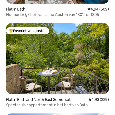
Flat in Bath
Gemiddelde beo
4,94 (609)
Het ouderlijk huis van Jane Austen van 1801 tot 1805
Favoriet van gasten
Topfavoriet van gasten
Flat in Bath and North East Somerset
Gemiddelde beo
4,93 (229)
Spectaculair appartement in het hart van Bath