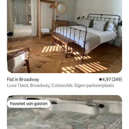
Flat in Broadway
Gemiddelde beo
4,97 (249)
Luxe 1 bed, Broadway, Cotswolds. Eigen parkeerplaats
Favoriet van gasten
Favoriet van gasten