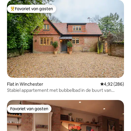
Favoriet van gasten
Topfavoriet van gasten
Flat in Winchester
Gemiddelde beo
4,92 (286)
Stabiel appartement met bubbelbad in de buurt van
Winchester
Favoriet van gasten
Favoriet van gasten