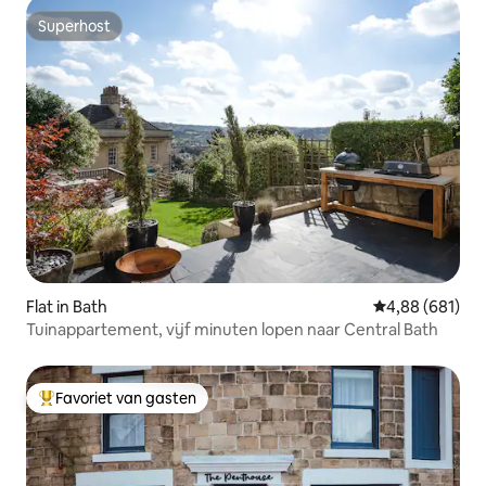
Superhost
Superhost
Flat in Bath
Gemiddelde beo
4,88 (681)
Tuinappartement, vijf minuten lopen naar Central Bath
Favoriet van gasten
Topfavoriet van gasten