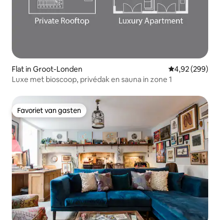
Flat in Groot-Londen
Gemiddelde beo
4,92 (299)
Luxe met bioscoop, privédak en sauna in zone 1
Favoriet van gasten
Favoriet van gasten