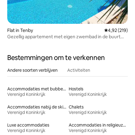
Flat in Tenby
Gemiddelde beo
4,92 (219)
Gezellig appartement met eigen zwembad in de buurt
van Tenby
Bestemmingen om te verkennen
Andere soorten verblijven
Activiteiten
Accommodaties met bubbelbad
Hostels
Verenigd Koninkrijk
Verenigd Koninkrijk
Accommodaties nabij de skipiste
Chalets
Verenigd Koninkrijk
Verenigd Koninkrijk
Luxe accommodaties
Accommodaties in religieuze gebouwen
Verenigd Koninkrijk
Verenigd Koninkrijk