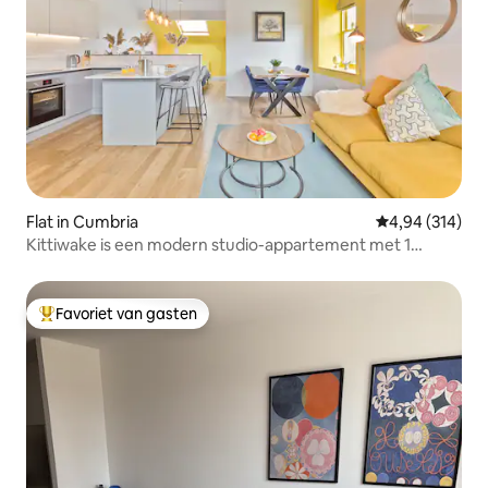
Flat in Cumbria
Gemiddelde beo
4,94 (314)
Kittiwake is een modern studio-appartement met 1
slaapkamer
Favoriet van gasten
Topfavoriet van gasten