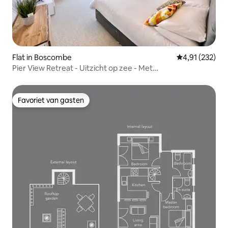
Flat in Boscombe
Gemiddelde beo
4,91 (232)
Pier View Retreat - Uitzicht op zee - Met
parkeergelegenheid
Favoriet van gasten
Favoriet van gasten