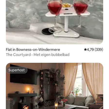
Flat in Bowness-on-Windermere
Gemiddelde beo
4,79 (339)
The Courtyard - Met eigen bubbelbad
Superhost
Superhost