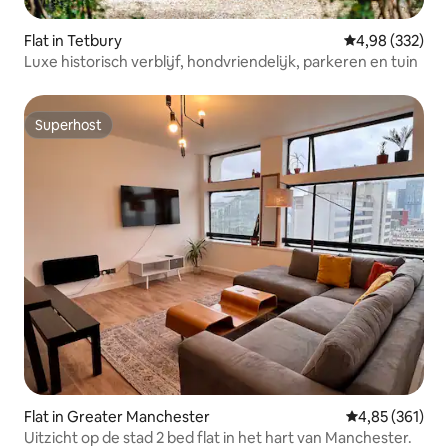
Flat in Tetbury
Gemiddelde beo
4,98 (332)
Luxe historisch verblijf, hondvriendelijk, parkeren en tuin
Superhost
Superhost
Flat in Greater Manchester
Gemiddelde beo
4,85 (361)
Uitzicht op de stad 2 bed flat in het hart van Manchester.