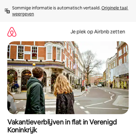
Ga
Sommige informatie is automatisch vertaald. 
Originele taal 
direct
weergeven
naar
inhoud
Je plek op Airbnb zetten
Vakantieverblijven in flat in Verenigd
Koninkrijk