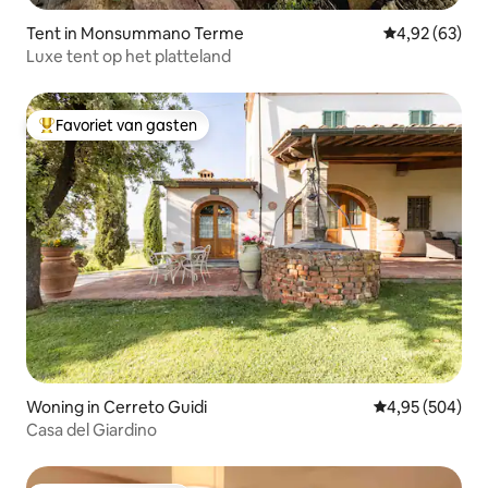
Tent in Monsummano Terme
Gemiddelde be
4,92 (63)
Luxe tent op het platteland
Favoriet van gasten
Topfavoriet van gasten
Woning in Cerreto Guidi
Gemiddelde beo
4,95 (504)
Casa del Giardino