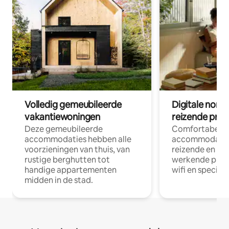
Volledig gemeubileerde
Digitale nom
vakantiewoningen
reizende prof
Deze gemeubileerde
Comfortabele
accommodaties hebben alle
accommodatie
voorzieningen van thuis, van
reizende en op
rustige berghutten tot
werkende profe
handige appartementen
wifi en special
midden in de stad.