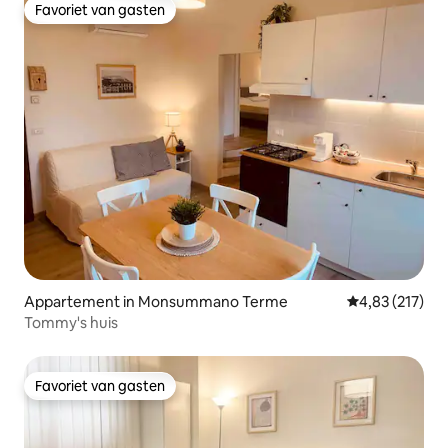
Favoriet van gasten
Favoriet van gasten
Appartement in Monsummano Terme
Gemiddelde beo
4,83 (217)
Tommy's huis
Favoriet van gasten
Favoriet van gasten