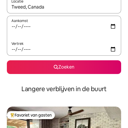
Locatie
Wanneer er resultaten beschikbaar zijn, maak je een keuze met 
Aankomst
Vertrek
Zoeken
Langere verblijven in de buurt
Favoriet van gasten
Topfavoriet van gasten