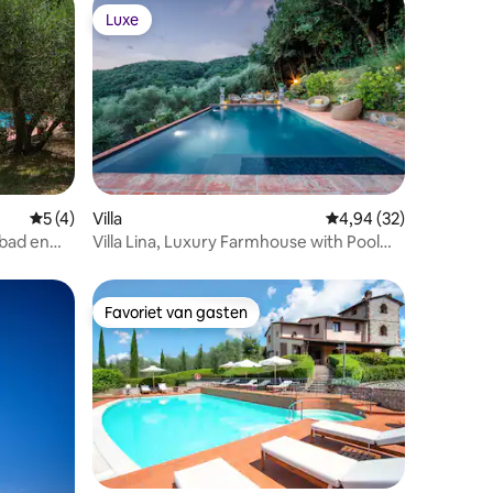
Luxe
Luxe
ecensies
Gemiddelde beoordeling van 5 op 5, 4 recensies
5 (4)
Villa
Gemiddelde beoordelin
4,94 (32)
mbad en
Villa Lina, Luxury Farmhouse with Pool
and Amazing
Favoriet van gasten
Favoriet van gasten