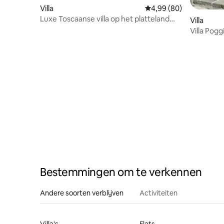
Villa
Gemiddelde beoordelin
4,99 (80)
Luxe Toscaanse villa op het platteland
Villa
met zwembad/wifi/airconditioning
Villa Pogg
Bestemmingen om te verkennen
Andere soorten verblijven
Activiteiten
Villa's
Flats