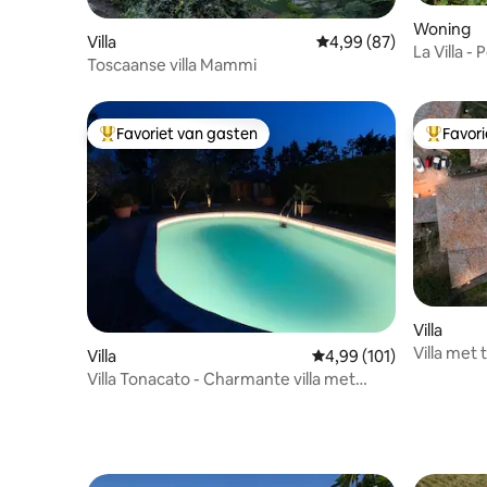
Woning
Villa
Gemiddelde beoordelin
4,99 (87)
La Villa 
Toscaanse villa Mammi
Favoriet van gasten
Favor
Topfavoriet van gasten
Topfavor
Villa
Villa met 
Villa
Gemiddelde beoordeling
4,99 (101)
Villa Tonacato - Charmante villa met
privézwembad