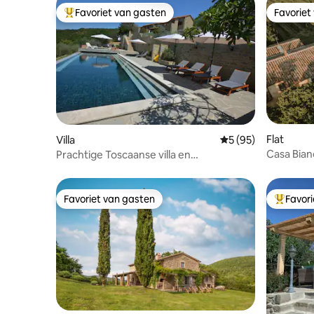
Favoriet van gasten
Favoriet
Topfavoriet van gasten
Favoriet
Flat
Villa
Gemiddelde beoorde
5 (95)
Casa Bian
Prachtige Toscaanse villa en
6 slaapka
panoramisch overloopzwembad
Favoriet van gasten
Favor
Favoriet van gasten
Topfavor