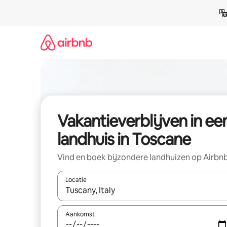
Ga
direct
naar
inhoud
Vakantieverblijven in ee
landhuis in Toscane
Vind en boek bijzondere landhuizen op Airbn
Locatie
Wanneer er resultaten beschikbaar zijn, maak je 
Aankomst