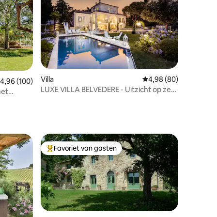
Villa
Gemiddelde beoordelin
4,98 (80)
ecensies
emiddelde beoordeling van 4,96 op 5, 100 recensies
4,96 (100)
LUXE VILLA BELVEDERE - Uitzicht op zee
met
met zwembad en spa
Favoriet van gasten
Topfavoriet van gasten