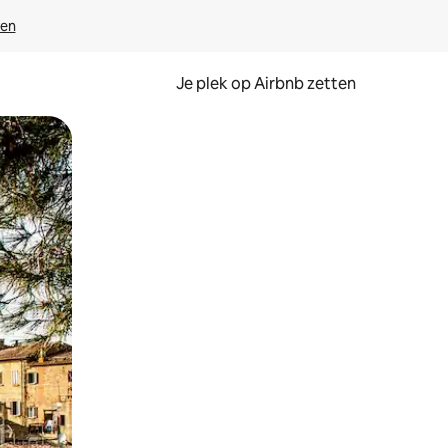
ven
Je plek op Airbnb zetten
en of swipen.