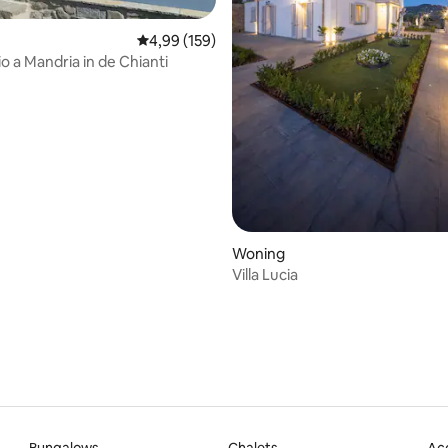
g van 4,99 op 5, 80 recensies
Gemiddelde beoordeling van 4,99 op 5, 159 r
4,99 (159)
io a Mandria in de Chianti
Woning
Villa Lucia
Bungalows
Chalets