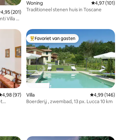
Woning
Gemiddelde beoordelin
4,97 (101)
ecensies
Traditioneel stenen huis in Toscane
emiddelde beoordeling van 4,95 op 5, 201 recensies
4,95 (201)
ti Villa &
Favoriet van gasten
Topfavoriet van gasten
ecensies
Gemiddelde beoordeling van 4,98 op 5, 97 recensies
4,98 (97)
Villa
Gemiddelde beoordeling
4,99 (146)
et
Boerderij , zwembad, 13 px. Lucca 10 km
itioning