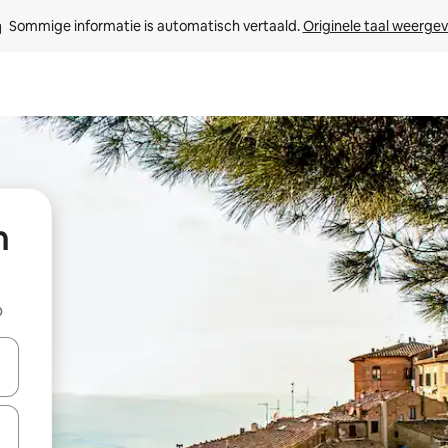
Sommige informatie is automatisch vertaald. 
Originele taal weerge
n
b
een keuze met je de pijltjestoetsen omhoog en omlaag, óf door te tikk