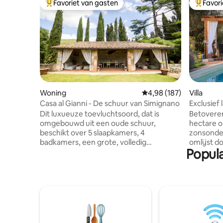
Favoriet van gasten
Favor
Topfavoriet van gasten
Topfavor
Woning
Gemiddelde beoordeling
4,98 (187)
Villa
Casa al Gianni - De schuur van Simignano
Exclusief
zwembad e
Dit luxueuze toevluchtsoord, dat is
Betoveren
omgebouwd uit een oude schuur,
hectare o
beschikt over 5 slaapkamers, 4
zonsonde
badkamers, een grote, volledig
omlijst d
Popula
uitgeruste keuken, een ruime
hele jaar
woonkamer, een grote privétuin met
Starlink internet. Zeer
parkeerplaats, een bubbelbad, een patio
verdiepin
met banken, een barbecue, een
jacuzzi, 
vuurplaats en een buitenkeuken. Ideaal
keuken, v
voor wie op zoek is naar een unieke
dineren, 
ervaring: de plek combineert rustieke
olijfgaard, open
charme met modern comfort. Perfect
Orvieto,T