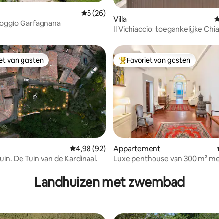
Gemiddelde beoordeling van 5 op 5, 26 r
5 (26)
g van 4,99 op 5, 87 recensies
Villa
G
- Poggio Garfagnana
Il Vichiaccio: toegankelijke Chian
Jacuzzi
iet van gasten
Favoriet van gasten
iet van gasten
Topfavoriet van gasten
Gemiddelde beoordeling van 4,98 op 5, 92 r
4,98 (92)
Appartement
tuin. De Tuin van de Kardinaal.
Luxe penthouse van 300 m² m
 van 4,99 op 5, 101 recensies
ongelooflijk uitzicht en aircond
Landhuizen met zwembad