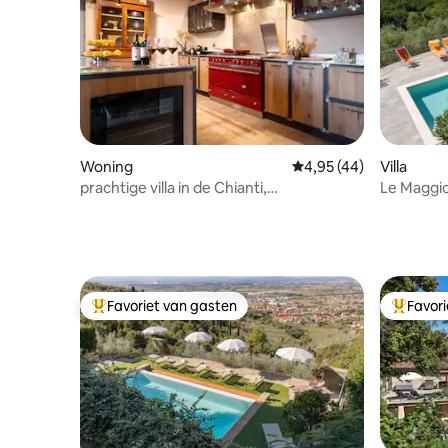
Woning
Gemiddelde beoordelin
4,95 (44)
Villa
prachtige villa in de Chianti,
Le Maggio
panoramische tuin
Favoriet van gasten
Favor
Topfavoriet van gasten
Topfavor