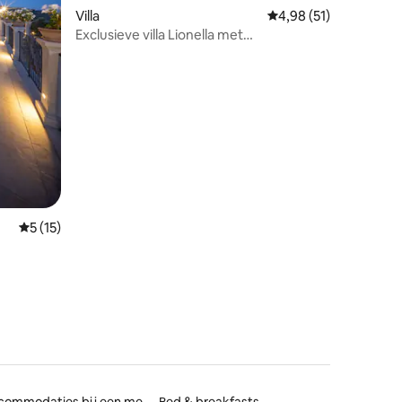
Villa
Gemiddelde beoordeli
4,98 (51)
Exclusieve villa Lionella met
ecensies
privézwembad
Gemiddelde beoordeling van 5 op 5, 15 recensies
5 (15)
Accommodaties bij een meer
Bed & breakfasts