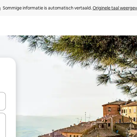
Sommige informatie is automatisch vertaald. 
Originele taal weerge
een keuze met je de pijltjestoetsen omhoog en omlaag, óf door te tikk