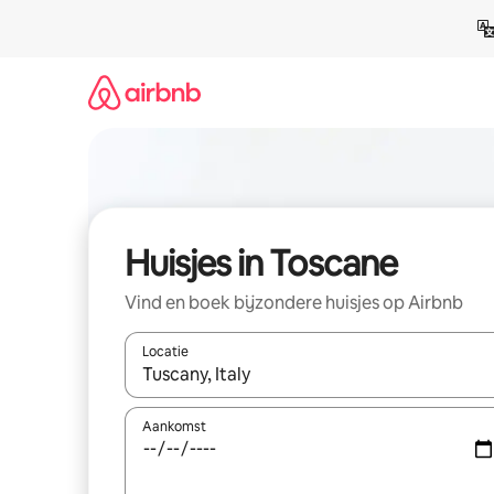
Ga
direct
naar
inhoud
Huisjes in Toscane
Vind en boek bijzondere huisjes op Airbnb
Locatie
Wanneer er resultaten beschikbaar zijn, maak je 
Aankomst