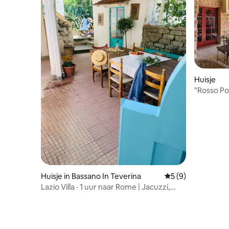
Huisje
"Rosso Po
zwembad
Huisje in Bassano In Teverina
Gemiddelde beoord
5 (9)
Lazio Villa · 1 uur naar Rome | Jacuzzi,
airco, tuin