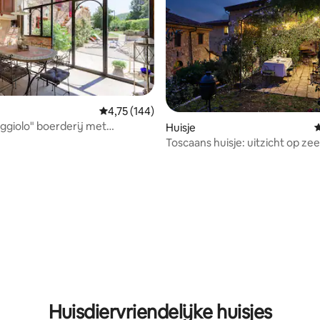
Gemiddelde beoordeling van 4,75 op 5, 144 r
4,75 (144)
ggiolo" boerderij met
Huisje
G
.
Toscaans huisje: uitzicht op ze
olijfgaard!
eling van 5 op 5, 9 recensies
Huisdiervriendelijke huisjes