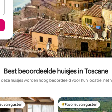
Best beoordeelde huisjes in Toscane
 deze huisjes worden hoog beoordeeld voor hun locatie, neth
iet van gasten
Favoriet van gasten
iet van gasten
Topfavoriet van gasten