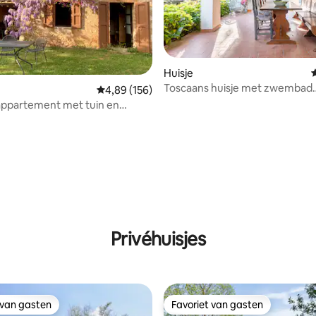
 van 4,84 op 5, 173 recensies
Huisje
Toscaans huisje met zwembad
Gemiddelde beoordeling van 4,89 op 5, 156 r
4,89 (156)
Huisdiervriendelijk
appartement met tuin en
n de buurt van Siena
Privéhuisjes
 van gasten
Favoriet van gasten
 van gasten
Favoriet van gasten