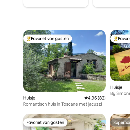
verspreid
zwembad en bad.
vanaf hier
Favoriet van gasten
Favor
Topfavoriet van gasten
Topfavor
Huisje
Bij Simon
Huisje
Gemiddelde beoordelin
4,96 (82)
Lucia en P
Romantisch huis in Toscane met jacuzzi
Favoriet van gasten
Superho
Favoriet van gasten
Superho