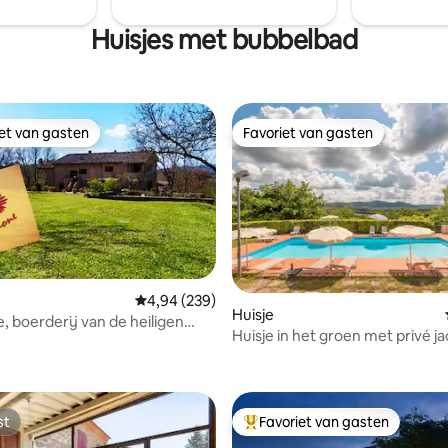
 over de heuvels van Toscane
gastenverblijf bevindt zich in 
!
tuinpaviljoens van de villa.
Huisjes met bubbelbad
iet van gasten
Favoriet van gasten
iet van gasten
Favoriet van gasten
Gemiddelde beoordeling van 4,94 op 5, 239 r
4,94 (239)
Huisje
e, boerderij van de heiligen
Huisje in het groen met privé ja
g van 4,96 op 5, 82 recensies
ietro
zwembad
st
Favoriet van gasten
st
Topfavoriet van gasten