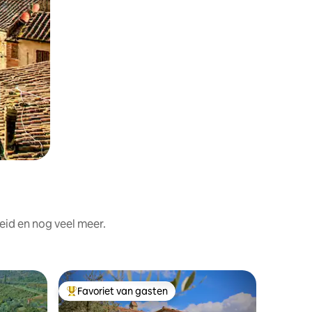
eid en nog veel meer.
Huisje
Favoriet van gasten
Favor
Topfavoriet van gasten
Topfavo
Je privé 