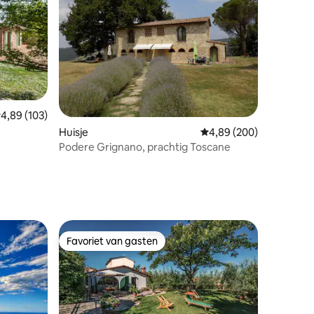
ecensies
emiddelde beoordeling van 4,89 op 5, 103 recensies
4,89 (103)
Huisje
Gemiddelde beoordeling
4,89 (200)
Podere Grignano, prachtig Toscane
Favoriet van gasten
Favoriet van gasten