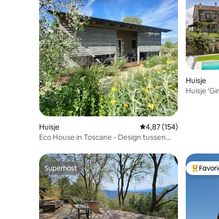
Huisje
Huisje 'Gi
Huisje
Gemiddelde beoordeling
4,87 (154)
Eco House in Toscane - Design tussen
olijfbomen en natuur
Superhost
Favor
Superhost
Topfavor