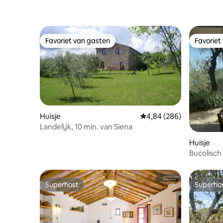
Favoriet van gasten
Favoriet
Favoriet van gasten
Favoriet
Huisje
Gemiddelde beoordeling
4,84 (286)
Landelijk, 10 min. van Siena
Huisje
Bucolisch 
011022-L
Superhost
Superho
Superhost
Superho