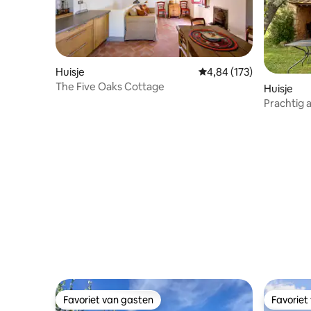
Huisje
Gemiddelde beoordeling
4,84 (173)
The Five Oaks Cottage
Huisje
Prachtig 
uitzicht i
Favoriet van gasten
Favoriet
Favoriet van gasten
Favoriet