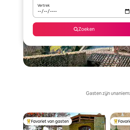
Vertrek
Zoeken
Gasten zijn unaniem:
Favoriet van gasten
Favor
Topfavoriet van gasten
Topfavor