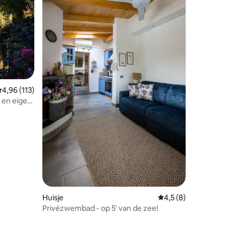
ecensies
emiddelde beoordeling van 4,96 op 5, 113 recensies
4,96 (113)
e en eigen
Huisje
Gemiddelde beoorde
4,5 (8)
Privézwembad - op 5' van de zee!