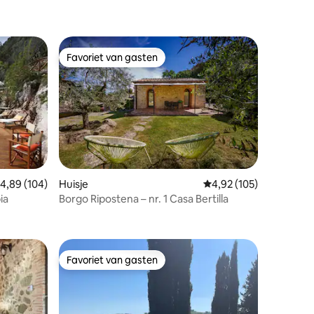
Favoriet van gasten
Favoriet van gasten
emiddelde beoordeling van 4,89 op 5, 104 recensies
4,89 (104)
Huisje
Gemiddelde beoordeling
4,92 (105)
ia
Borgo Ripostena – nr. 1 Casa Bertilla
ecensies
Favoriet van gasten
Favoriet van gasten