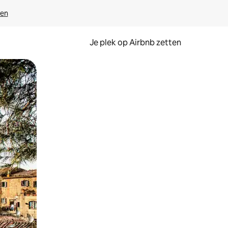
ven
Je plek op Airbnb zetten
en of swipen.