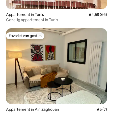
Appartement in Tunis
Gemiddelde be
4,58 (66)
Gezellig appartement in Tunis
Favoriet van gasten
Favoriet van gasten
Appartement in Ain Zaghouan
Gemiddeld
5 (7)