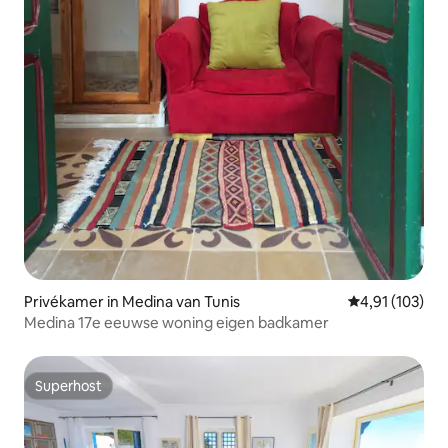
Privékamer in Medina van Tunis
Gemiddelde beo
4,91 (103)
Medina 17e eeuwse woning eigen badkamer
Superhost
Superhost