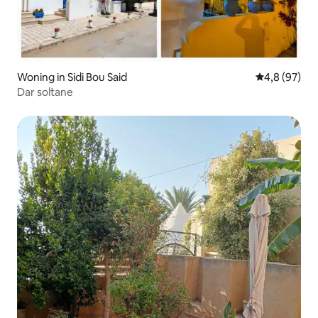
Woning in Sidi Bou Said
Gemiddelde b
4,8 (97)
Dar soltane