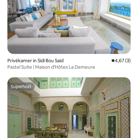
Privékamer in Sidi Bou Said
Gemiddelde b
4,67 (3)
Pastel Suite | Maison d'Hôtes La Demeure
Superhost
Superhost