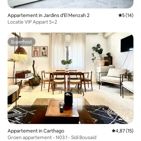
Appartement in Jardins d'El Menzah 2
Gemiddelde
5 (14)
Locatie VIP Appart S+2
Superhost
Superhost
Appartement in Carthago
Gemiddelde be
4,87 (15)
Groen appartement - N03.1 - Sidi Bousaid