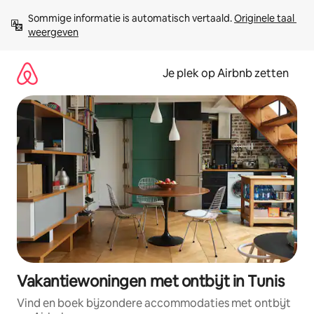
Ga
Sommige informatie is automatisch vertaald. 
Originele taal 
direct
weergeven
naar
inhoud
Je plek op Airbnb zetten
Vakantiewoningen met ontbijt in Tunis
Vind en boek bijzondere accommodaties met ontbijt