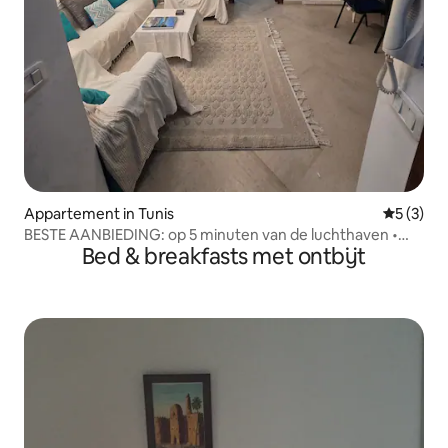
Appartement in Tunis
Gemiddeld
5 (3)
BESTE AANBIEDING: op 5 minuten van de luchthaven •
Bed & breakfasts met ontbijt
Licht en rustig