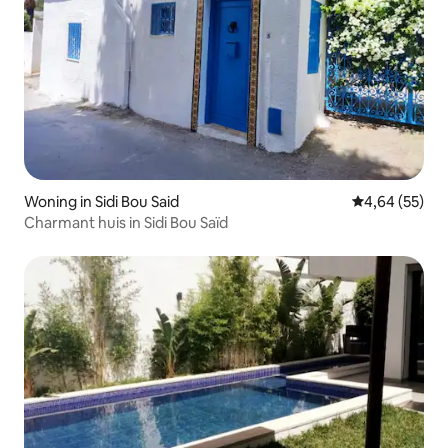
Woning in Sidi Bou Said
Gemiddelde be
4,64 (55)
Charmant huis in Sidi Bou Saïd