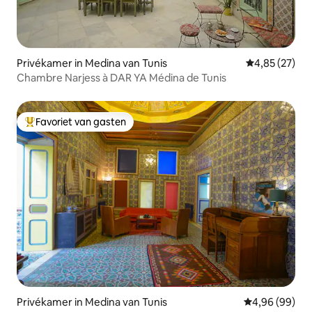
Privékamer in Medina van Tunis
Gemiddelde be
4,85 (27)
Chambre Narjess à DAR YA Médina de Tunis
Favoriet van gasten
Topfavoriet van gasten
Privékamer in Medina van Tunis
Gemiddelde be
4,96 (99)