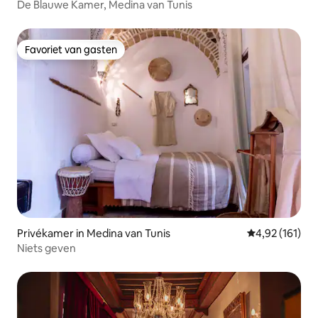
De Blauwe Kamer, Medina van Tunis
Favoriet van gasten
Favoriet van gasten
Privékamer in Medina van Tunis
Gemiddelde beo
4,92 (161)
Niets geven