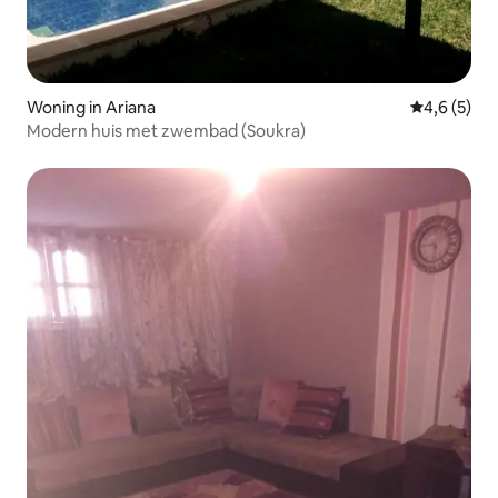
Woning in Ariana
Gemiddelde 
4,6 (5)
Modern huis met zwembad (Soukra)