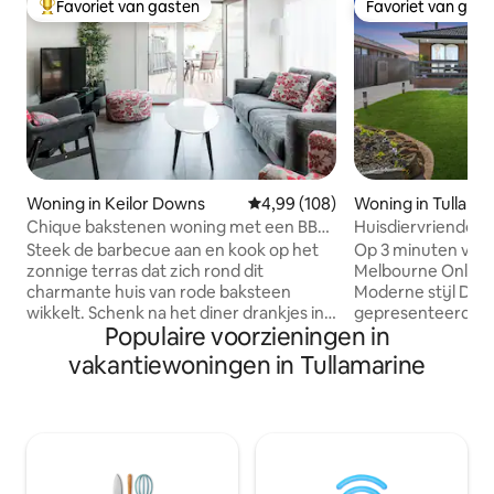
Favoriet van gasten
Favoriet van gas
Topfavoriet van gasten
Favoriet van gas
Woning in Keilor Downs
Gemiddelde beoordeling van 4,9
4,99 (108)
Woning in Tullama
Chique bakstenen woning met een BBQ
Huisdiervriendelij
Patio in Keilor
van Melb Airport
Steek de barbecue aan en kook op het
Op 3 minuten van 
zonnige terras dat zich rond dit
Melbourne Onlang
charmante huis van rode baksteen
Moderne stijl Dit v
wikkelt. Schenk na het diner drankjes in
gepresenteerde g
Populaire voorzieningen in
in een strakke keuken en kom samen in
indruk maken. Het
een lichte woonkamer met een mix van
ruime, praktische
vakantiewoningen in Tullamarine
kosmopolitische en antieke meubels.
familiekamer. L-v
Gasverwarming voor gezellige warmte
woonkamer, centr
in de winter en airconditioning om je koel
wasserette en een
te houden op de warme zomerdagen
voor het gezin om
van Melbourne. Privé, beveiligde
Kenmerken zijn o
achtertuin. Ik ben altijd telefonisch
gekanaliseerde v