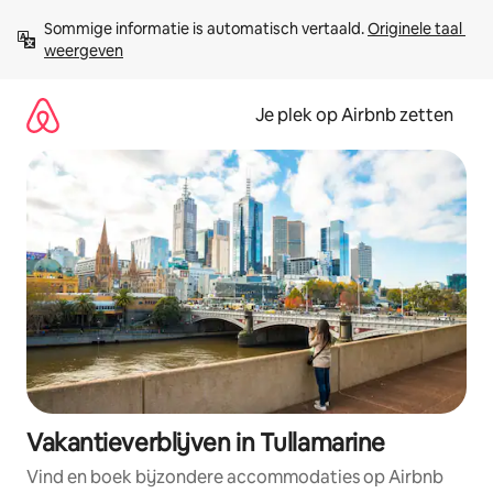
Ga
Sommige informatie is automatisch vertaald. 
Originele taal 
direct
weergeven
naar
inhoud
Je plek op Airbnb zetten
Vakantieverblijven in Tullamarine
Vind en boek bijzondere accommodaties op Airbnb