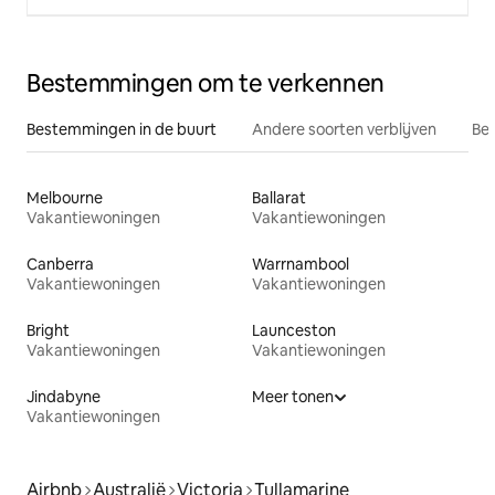
Bestemmingen om te verkennen
Bestemmingen in de buurt
Andere soorten verblijven
Bes
Melbourne
Ballarat
Vakantiewoningen
Vakantiewoningen
Canberra
Warrnambool
Vakantiewoningen
Vakantiewoningen
Bright
Launceston
Vakantiewoningen
Vakantiewoningen
Jindabyne
Meer tonen
Vakantiewoningen
Airbnb
Australië
Victoria
Tullamarine