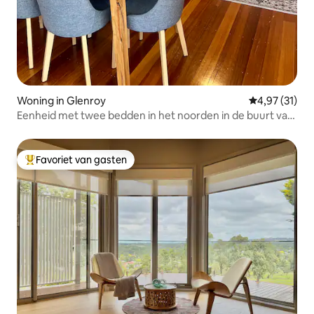
Woning in Glenroy
Gemiddelde be
4,97 (31)
Eenheid met twee bedden in het noorden in de buurt van
de luchthaven
Favoriet van gasten
Topfavoriet van gasten