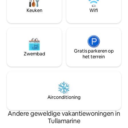
bereikbaar De woning ligt in een rustige,
koeling. Deze opm
rustige buurt in Keilor, een buitenwijk
gelegen 4,7 km Me
Keuken
Wifi
van Melbourne. Restaurants, cafés en
km van winkelcent
een winkelcentrum liggen op een klein
van urban surf 20
stukje rijden. Het ligt op 25 minuten
Melbourne.
rijden van het CBD van Melbourne.
Carport beschikbaar voor gebruik door
gasten
Gratis parkeren op
Zwembad
het terrein
Airconditioning
Andere geweldige vakantiewoningen in
Tullamarine