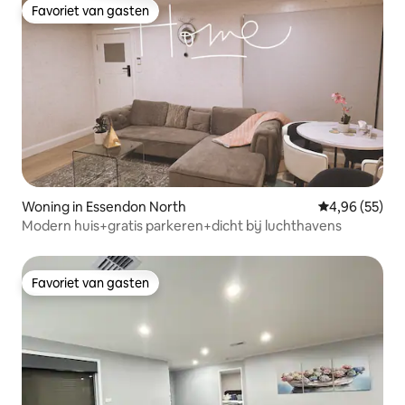
Favoriet van gasten
Favoriet van gasten
Woning in Essendon North
Gemiddelde be
4,96 (55)
Modern huis+gratis parkeren+dicht bij luchthavens
Favoriet van gasten
Favoriet van gasten