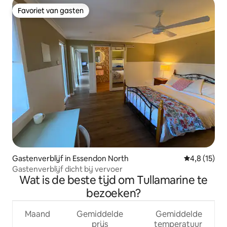
Favoriet van gasten
Favoriet van gasten
Gastenverblijf in Essendon North
Gemiddelde 
4,8 (15)
Gastenverblijf dicht bij vervoer
Wat is de beste tijd om Tullamarine te
bezoeken?
Maand
Gemiddelde
Gemiddelde
prijs
temperatuur