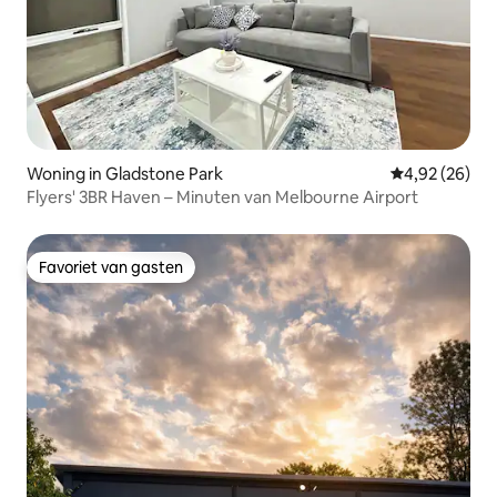
Woning in Gladstone Park
Gemiddelde be
4,92 (26)
Flyers' 3BR Haven – Minuten van Melbourne Airport
Favoriet van gasten
Favoriet van gasten