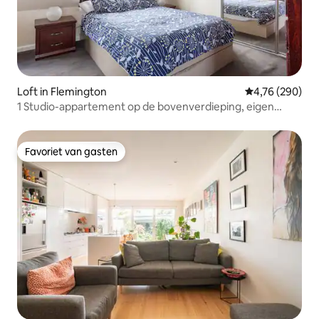
Loft in Flemington
Gemiddelde beo
4,76 (290)
1 Studio-appartement op de bovenverdieping, eigen
toegang tot de straat
Favoriet van gasten
Favoriet van gasten