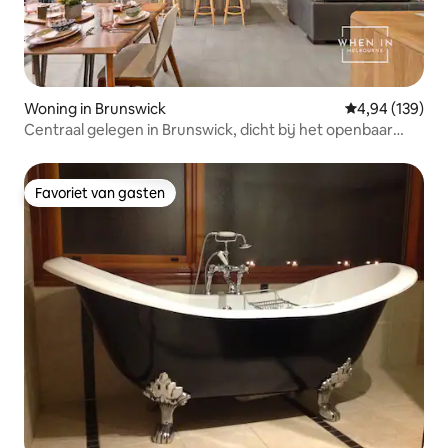
Woning in Brunswick
Gemiddelde beo
4,94 (139)
Centraal gelegen in Brunswick, dicht bij het openbaar
vervoer en de STAD!
Favoriet van gasten
Favoriet van gasten