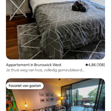
Appartement in Brunswick West
Gemiddelde beo
4,86 (108)
Je thuis weg van huis, volledig gemeubileerd
appartement
Favoriet van gasten
Favoriet van gasten