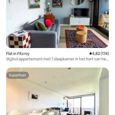
Flat in Fitzroy
Gemiddelde beo
4,82 (174)
Stijlvol appartement met 1 slaapkamer in het hart van het
trendy Fitzroy
Superhost
Superhost