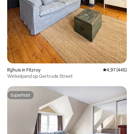
Rijhuis in Fitzroy
Gemiddelde beo
4,97 (445)
Winkelpand op Gertrude Street
Superhost
Superhost