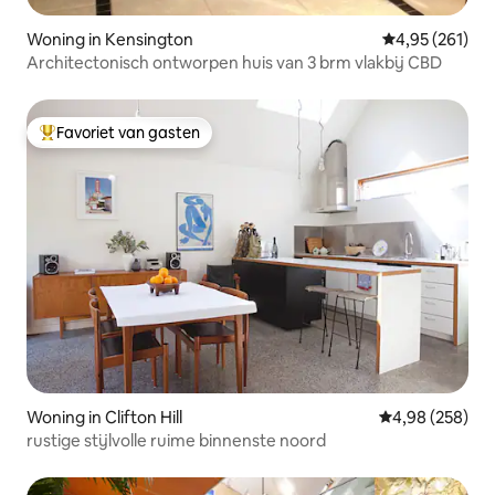
Woning in Kensington
Gemiddelde beo
4,95 (261)
Architectonisch ontworpen huis van 3 brm vlakbij CBD
Favoriet van gasten
Topfavoriet van gasten
Woning in Clifton Hill
Gemiddelde beo
4,98 (258)
rustige stijlvolle ruime binnenste noord