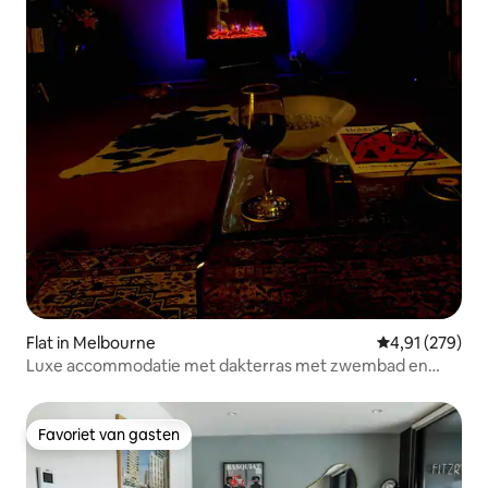
Flat in Melbourne
Gemiddelde beo
4,91 (279)
Luxe accommodatie met dakterras met zwembad en
park.
Favoriet van gasten
Favoriet van gasten