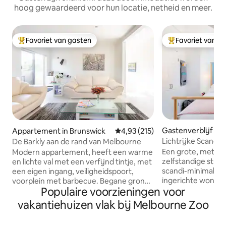
hoog gewaardeerd voor hun locatie, netheid en meer.
Favoriet van gasten
Favoriet van g
Topfavoriet van gasten
Topfavoriet van 
Gastenverblijf in P
Appartement in Brunswick
Gemiddelde beoordeling van 4,9
4,93 (215)
l
Lichtrijke Scandin
De Barkly aan de rand van Melbourne
Carlton North
Een grote, met lic
Modern appartement, heeft een warme
zelfstandige studi
en lichte val met een verfijnd tintje, met
scandi-minimalist
een eigen ingang, veiligheidspoort,
ingerichte woning
voorplein met barbecue. Begane grond:
Populaire voorzieningen voor
keuken met induct
dubbele garage, hal, trap die leidt naar
convectieoven en 
de eerste verdieping, moderne keuken
vakantiehuizen vlak bij Melbourne Zoo
een romantische m
met fornuis, oven, vaatwasser, grote
Een slaapkamer o
koelkast, magnetron, broodrooster,