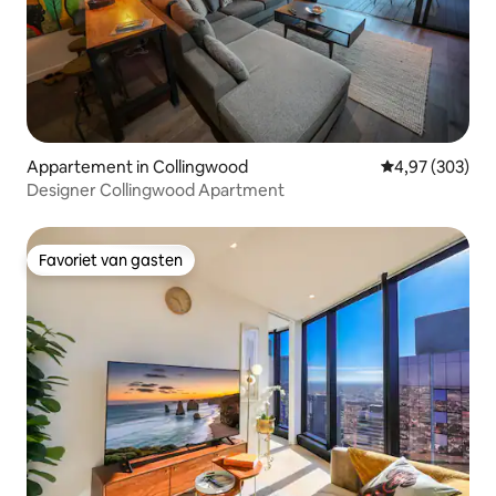
Appartement in Collingwood
Gemiddelde beo
4,97 (303)
Designer Collingwood Apartment
Favoriet van gasten
Favoriet van gasten