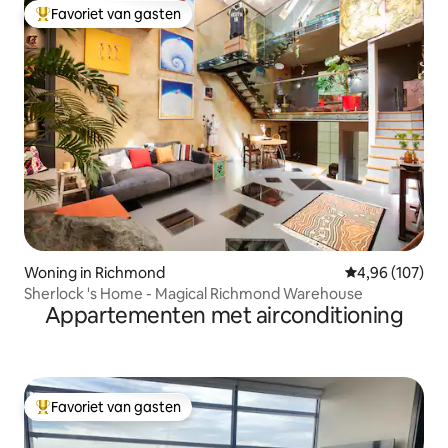
Favoriet van gasten
Topfavoriet van gasten
Woning in Richmond
Gemiddelde beo
4,96 (107)
Sherlock 's Home - Magical Richmond Warehouse
Appartementen met airconditioning
Favoriet van gasten
Topfavoriet van gasten