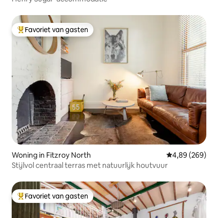
Favoriet van gasten
Topfavoriet van gasten
Woning in Fitzroy North
Gemiddelde beo
4,89 (269)
Stijlvol centraal terras met natuurlijk houtvuur
Favoriet van gasten
Topfavoriet van gasten