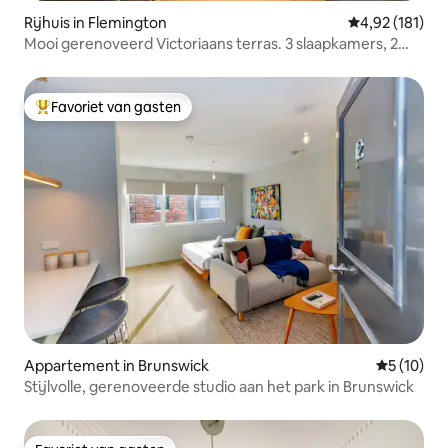
Rijhuis in Flemington
Gemiddelde beo
4,92 (181)
Mooi gerenoveerd Victoriaans terras. 3 slaapkamers, 2
badkamers.
Favoriet van gasten
Topfavoriet van gasten
Appartement in Brunswick
Gemiddelde
5 (10)
Stijlvolle, gerenoveerde studio aan het park in Brunswick