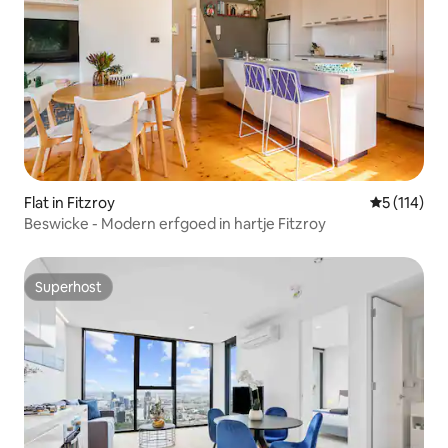
Flat in Fitzroy
Gemiddelde
5 (114)
Beswicke - Modern erfgoed in hartje Fitzroy
Superhost
Superhost