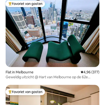
Favoriet van gasten
Topfavoriet van gasten
Flat in Melbourne
Gemiddelde beo
4,96 (377)
Geweldig uitzicht @ Hart van Melbourne op de 62e
verdieping
Favoriet van gasten
Topfavoriet van gasten