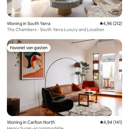
Woning in South Yarra
Gemiddelde beo
4,96 (212)
The Chambers - South Yarra Luxury and Location
Favoriet van gasten
Favoriet van gasten
Woning in Carlton North
Gemiddelde beo
4,94 (141)
Henry Sugar-accommodatie