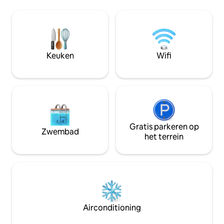
plafonds, ingeric
waterkoker en alle geschikte kookgerei,
bed, luxe matras 
de eetkamer heeft een klein balkon,
katoenen lakens, 
ruime lounge met balkon met uitzicht op
en luchtige ruimt
Barkly St, 42inch HD-tv, dvd-speler,
leunen na een dag
omgekeerde cirkel airconditioner, wees
stijlvolle en mod
verwend en ontspan met de 2 Italiaanse
Keuken
Wifi
een regendouche i
geïmporteerde Natuzzi lederen banken,
om te ontspannen 
grote slaapkamer heeft een hoge
de ochtenden van Mel
kwaliteit queensize bed, 2e slaapkamer
kunnen gebruikma
heeft een dubbele kwaliteit futon bed,
ingang en binnenpl
modern bad en douche, wasserette met
de buitenlucht vo
wasmachine en droger, extra toilet. Je
delen van een gar
hebt alles wat nodig is voor een
biologische kruidentuin. Mic
comfortabel en aangenaam verblijf in
Gratis parkeren op
Zwembad
zijn beschikbaar 
de Barkly, je voelt je boven de rest en
het terrein
verhalen en event
een stukje van de geest wetende dat
voor wat te doen in Me
niet alleen jij, maar ook je voertuig en
in de groene en pa
toebehoren veilig zijn vergrendeld in de
en Historic Carlton
ruime garage met toegang vanuit het
wandeling naar h
appartement. Gelegen in een rustige
Street en de iconi
straat van de populaire binnenstad aan
eetgelegenheden 'L
de rand van de stad Melbourne,
Airconditioning
St. Neem dan plaat
BRUNSWICK, 400 meter links is Barkly
lokale Arthouse Cinema
Square Shopping Complex, Sydney Rd