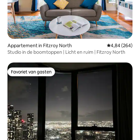
Appartement in Fitzroy North
Gemiddelde beo
4,84 (264)
Studio in de boomtoppen | Licht en ruim | Fitzroy North
Favoriet van gasten
Favoriet van gasten