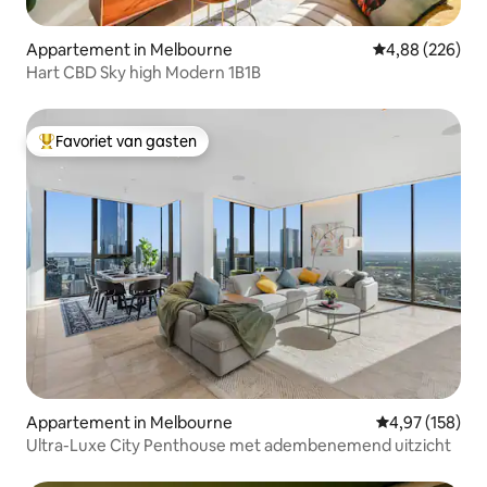
Appartement in Melbourne
Gemiddelde beo
4,88 (226)
Hart CBD Sky high Modern 1B1B
Favoriet van gasten
Topfavoriet van gasten
Appartement in Melbourne
Gemiddelde beo
4,97 (158)
Ultra-Luxe City Penthouse met adembenemend uitzicht