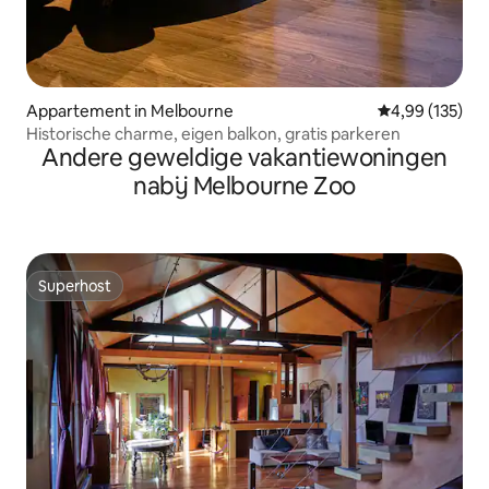
Appartement in Melbourne
Gemiddelde beo
4,99 (135)
Historische charme, eigen balkon, gratis parkeren
Andere geweldige vakantiewoningen
nabij Melbourne Zoo
Superhost
Superhost