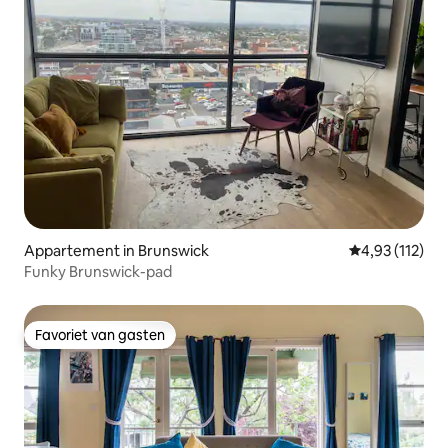
Appartement in Brunswick
Gemiddelde be
4,93 (112)
Funky Brunswick-pad
Favoriet van gasten
Favoriet van gasten