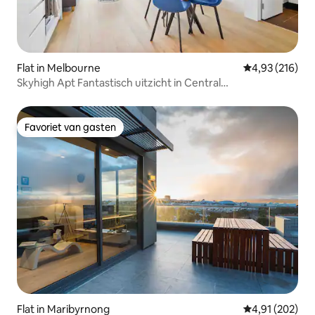
Flat in Melbourne
Gemiddelde beo
4,93 (216)
Skyhigh Apt Fantastisch uitzicht in Central
CBD/fitnessruimte/zwembaden
Favoriet van gasten
Favoriet van gasten
Flat in Maribyrnong
Gemiddelde beo
4,91 (202)