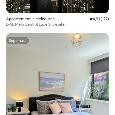
Appartement in Melbourne
Gemiddelde be
4,91 (127)
Lv56 Melb Central Luxe Sky-suite
Superhost
Superhost