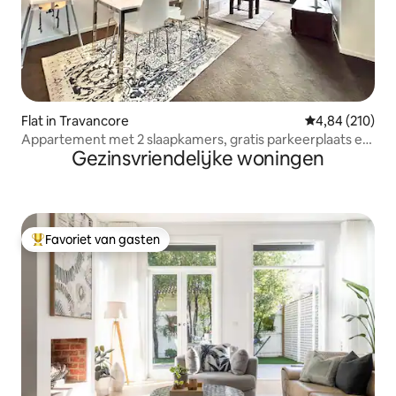
Flat in Travancore
Gemiddelde beo
4,84 (210)
Appartement met 2 slaapkamers, gratis parkeerplaats en
Gezinsvriendelijke woningen
tram/trein voor de deur
Favoriet van gasten
Topfavoriet van gasten