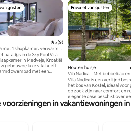
 van gasten
Favoriet van gasten
 van gasten
Favoriet van gasten
Gemiddelde beoordeling van 5 op 5, 9 r
5 (9)
a met 1 slaapkamer: verwarmd
jacuzzi en sauna!
 paradijs in de Sky Pool Villa
laapkamer in Medveja, Kroatië!
ling van 5 op 5, 30 recensies
w gebouwde luxe villa heeft
Houten huisje
armd zwembad met een
Vila Nadica – Met bubbelbad en
nd uitzicht op zee. Geniet
Villa Nadica is een verfijnd bosr
ubbelbad, een sauna en een
het bos van Kostel, ideaal voor
in de buitenlucht op het ruime
op zoek zijn naar comfort en r
nnen geniet je van een volledig
elegante oase beschikt over e
e keuken, een gezellige
e voorzieningen in vakantiewoningen in 
tweepersoonsbed en een slaa
r met een 65-inch HDTV en
villa is voorzien van een bureau
nte slaapkamer met directe
volledig uitgeruste keuken en 
tot het zwembad met een
moderne badkamer. Buiten bie
prachtige tuin een houtgestoo
lijke herinneringen. Boek nu
tub en sauna, een biologische 