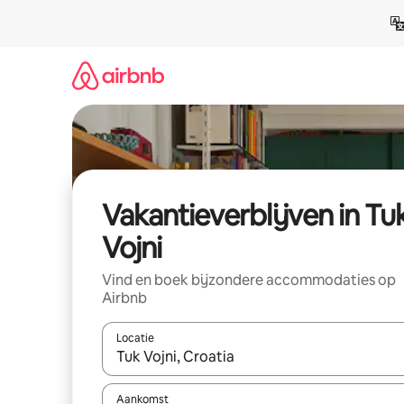
Ga
direct
naar
inhoud
Vakantieverblijven in Tu
Vojni
Vind en boek bijzondere accommodaties op
Airbnb
Locatie
Wanneer er resultaten beschikbaar zijn, maak je 
Aankomst