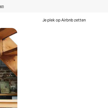
ven
Je plek op Airbnb zetten
en of swipen.