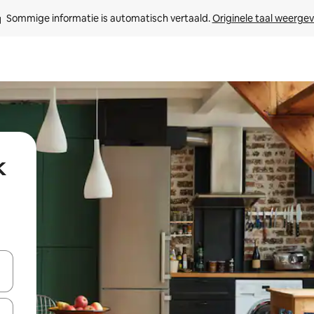
Sommige informatie is automatisch vertaald. 
Originele taal weerge
k
een keuze met je de pijltjestoetsen omhoog en omlaag, óf door te tikk