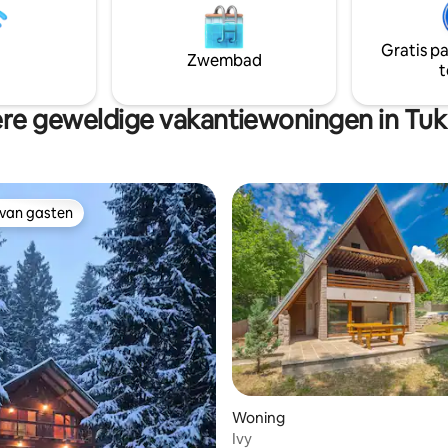
ltieme ontsnapping!
kruiden en groenten, perfect 
ontspannen en te genieten van
Gratis p
natuurlijke omgeving. Ervaar d
Zwembad
t
luxe en natuur in deze serene
ontsnapping.
re geweldige vakantiewoningen in Tuk 
 van gasten
 van gasten
Woning
Ivy