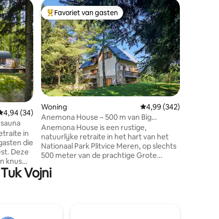
Apparte
Favoriet van gasten
Favor
Topfavoriet van gasten
Topfavo
Luxe app
uitzicht
Een ruim 
perfect v
naar comfo
hart van 
met pano
ecensies
privézwe
van je oc
zonsondergang. Een 
luxe, ru
Woning
Gemiddelde beoordeling
4,99 (342)
Gemiddelde beoordeling van 4,94 op 5, 34 recensies
4,94 (34)
allemaal 
Anemona House – 500 m van Big
van Crikv
 sauna
Waterfall
Anemona House is een rustige,
minuten 
etraite in
natuurlijke retraite in het hart van het
stadscen
 gasten die
Nationaal Park Plitvice Meren, op slechts
ust. Deze
500 meter van de prachtige Grote
en knus
Waterval, de hoogste in Kroatië op 78
Tuk Vojni
pbank. De
meter. Het wordt omringd door
, een
ongerepte natuur en biedt een
een
zeldzame balans tussen comfort, privacy
dt de
en rust. Dit gastvrije huis is ideaal voor
kte hot
koppels, gezinnen (met of zonder
tuin met