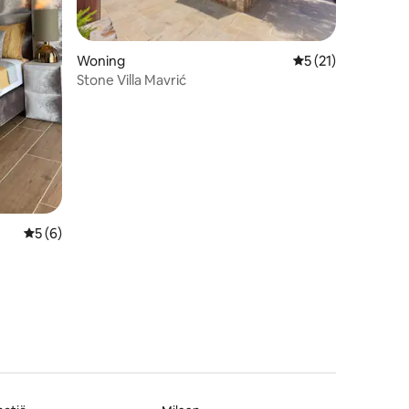
ecensies
Woning
Gemiddelde beoord
5 (21)
Stone Villa Mavrić
Gemiddelde beoordeling van 5 op 5, 6 recensies
5 (6)