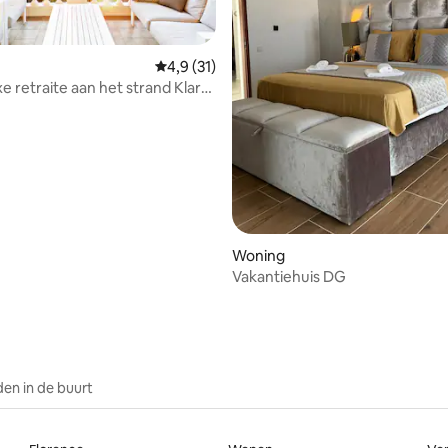
Gemiddelde beoordeling van 4,9 op 5, 31 r
4,9 (31)
e retraite aan het strand Klara,
eling van 5 op 5, 7 recensies
Woning
Vakantiehuis DG
en in de buurt