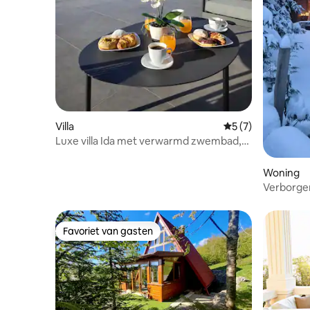
Villa
Gemiddelde beoord
5 (7)
Luxe villa Ida met verwarmd zwembad,
bubbelbad en sauna
Woning
Verborge
Favoriet van gasten
Favoriet van gasten