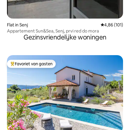
Flat in Senj
Gemiddelde beo
4,86 (101)
Appartement Sun&Sea, Senj, prvi red do mora
Gezinsvriendelijke woningen
Favoriet van gasten
Topfavoriet van gasten