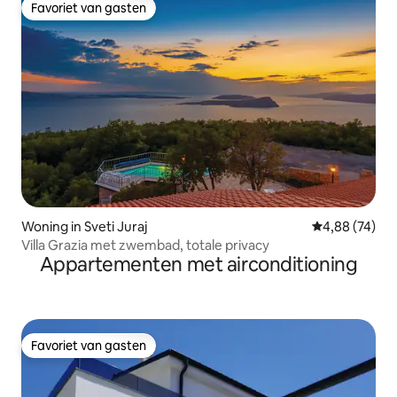
Favoriet van gasten
Favoriet van gasten
Woning in Sveti Juraj
Gemiddelde be
4,88 (74)
Villa Grazia met zwembad, totale privacy
Appartementen met airconditioning
Favoriet van gasten
Favoriet van gasten