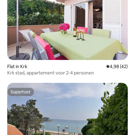
Flat in Krk
Gemiddelde be
4,98 (42)
Krk stad, appartement voor 2-4 personen
Superhost
Superhost