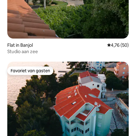
Flat in Banjol
Gemiddelde be
4,76 (50)
Studio aan zee
Favoriet van gasten
Favoriet van gasten