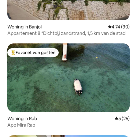
Woning in Banjol
Gemiddelde be
4,74 (90)
Appartement 8 *Dichtbij zandstrand, 1,5 km van de stad
Favoriet van gasten
Topfavoriet van gasten
Woning in Rab
Gemiddelde
5 (25)
App Mira Rab