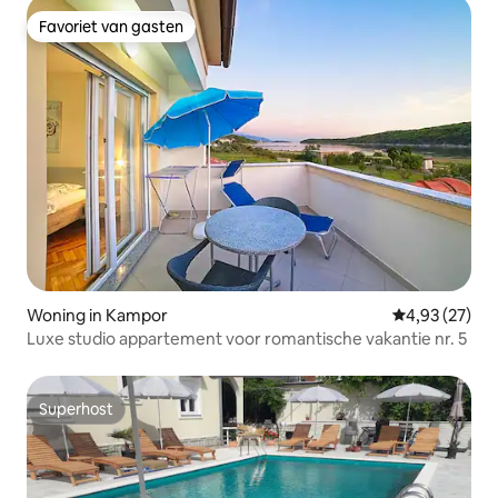
Favoriet van gasten
Favoriet van gasten
Woning in Kampor
Gemiddelde be
4,93 (27)
Luxe studio appartement voor romantische vakantie nr. 5
Superhost
Superhost