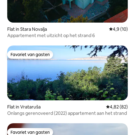
Flat in Stara Novalja
Gemiddelde b
4,9 (10)
Appartement met uitzicht op het strand 6
Favoriet van gasten
Favoriet van gasten
Flat in Vrataruša
Gemiddelde be
4,82 (82)
Onlangs gerenoveerd (2022) appartement aan het strand
Favoriet van gasten
Favoriet van gasten