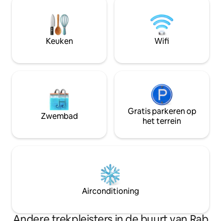
airconditioning 65" LED Ambilight
verdiepingen en 2 
Android TV (Netflix inbegrepen) 2 ruime
geschikt voor gez
slaapkamers 2 badkamers Volledig
maximaal vier per
uitgeruste moderne keuken met een
ontspannen en onve
Keuken
Wifi
grote koelkast Gratis 0-24 parkeerplaats
Gratis parkeren op
Zwembad
het terrein
Airconditioning
Andere trekpleisters in de buurt van Rab