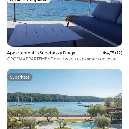
Favoriet van gasten
Appartement in Supetarska Draga
Gemiddelde b
4,75 (12)
GROEN APPARTEMENT met twee slaapkamers en twee
badkamers
Superhost
Superhost