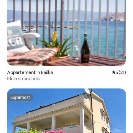
Appartement in Baška
Gemiddeld
5 (21)
Klein strandhuis
Superhost
Superhost