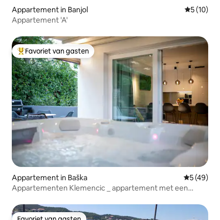
Appartement in Banjol
Gemiddelde
5 (10)
Appartement 'A'
Favoriet van gasten
Topfavoriet van gasten
Appartement in Baška
Gemiddelde
5 (49)
Appartementen Klemencic _ appartement met een
eigen bubbelbad
Favoriet van gasten