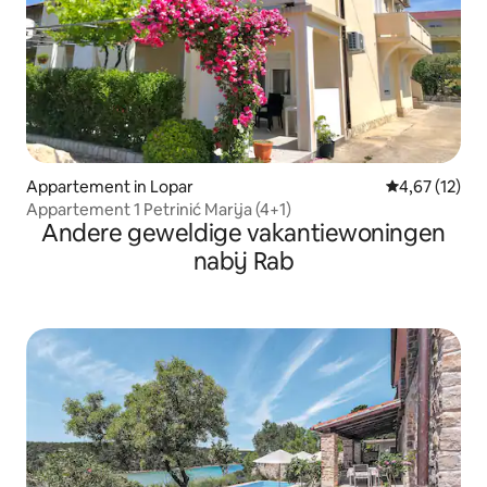
Appartement in Lopar
Gemiddelde be
4,67 (12)
Appartement 1 Petrinić Marija (4+1)
Andere geweldige vakantiewoningen
nabij Rab