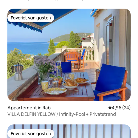
Favoriet van gasten
Favoriet van gasten
Appartement in Rab
Gemiddelde be
4,96 (24)
VILLA DELFIN YELLOW / Infinity-Pool + Privatstrand
Favoriet van gasten
Favoriet van gasten