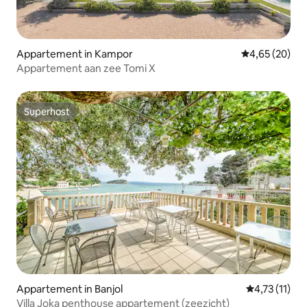
Appartement in Kampor
Gemiddelde be
4,65 (20)
Appartement aan zee Tomi X
Superhost
Superhost
Appartement in Banjol
Gemiddelde b
4,73 (11)
Villa Joka penthouse appartement (zeezicht)