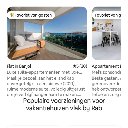
Favoriet van gasten
Favoriet van gas
Topfavoriet van gasten
Favoriet van gas
Flat in Banjol
Gemiddelde beoordeling van
5 (30)
Appartement in L
Luxe suite-appartementen met luxe
Mel's zonsonderg
zeezicht in Rab
Maak je bezoek aan het eiland Rab
Beste gasten, wel
onvergetelijk in een nieuwe (2021),
gerenoveerde en sti
ruime moderne suite, volledig uitgerust
heb ontworpen en 
om je verblijf aangenaam te maken.
liefde en zorg voor
Populaire voorzieningen voor
Geniet van de voordelen van gratis 0-24
ontspannen vakan
parkeren + op 10 minuten loopafstand
is gelegen in Lopar
vakantiehuizen vlak bij Rab
van de stad of 150 meter naar de
dicht bij zandstr
taxiboot. Het appartement: Snel en
door prachtige na
stabiel optisch WIFI internet 200 Mbps
uitzicht op Sea & Hills. Het is zee
Kledingmachine en droger met
door zijn configur