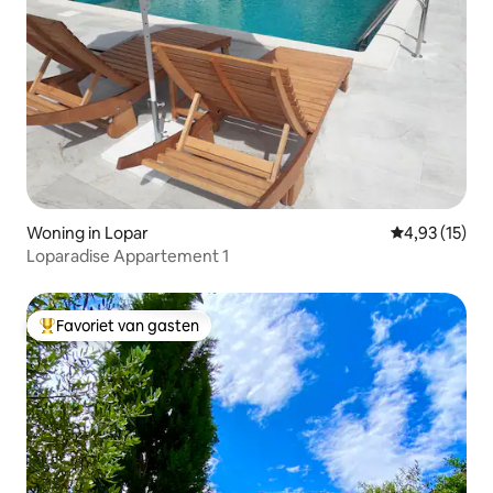
Woning in Lopar
Gemiddelde be
4,93 (15)
Loparadise Appartement 1
Favoriet van gasten
Topfavoriet van gasten