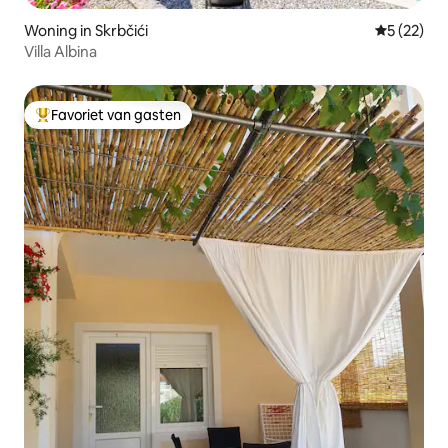
Woning in Skrbčići
Gemiddelde
5 (22)
Villa Albina
Favoriet van gasten
Topfavoriet van gasten