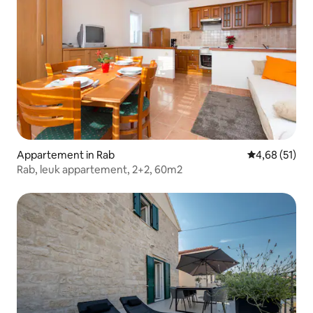
Appartement in Rab
Gemiddelde be
4,68 (51)
Rab, leuk appartement, 2+2, 60m2