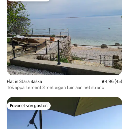
Flat in Stara Baška
Gemiddelde be
4,96 (45)
Toš appartement 3 met eigen tuin aan het strand
Favoriet van gasten
Favoriet van gasten