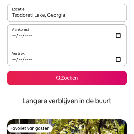
Locatie
Wanneer er resultaten beschikbaar zijn, maak je een keuze met 
Aankomst
Vertrek
Zoeken
Langere verblijven in de buurt
Favoriet van gasten
Favoriet van gasten