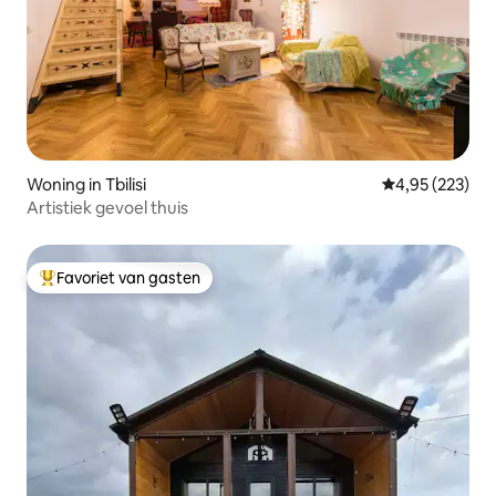
Woning in Tbilisi
Gemiddelde beo
4,95 (223)
Artistiek gevoel thuis
Favoriet van gasten
Topfavoriet van gasten