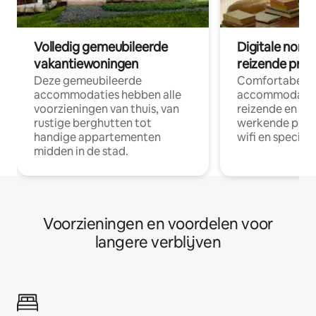
Volledig gemeubileerde
Digitale nom
vakantiewoningen
reizende prof
Deze gemeubileerde
Comfortabele
accommodaties hebben alle
accommodatie
voorzieningen van thuis, van
reizende en op
rustige berghutten tot
werkende profe
handige appartementen
wifi en special
midden in de stad.
Voorzieningen en voordelen voor
langere verblijven