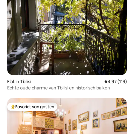
Flat in Tbilisi
Gemiddelde beo
4,97 (119)
Echte oude charme van Tbilisi en historisch balkon
Favoriet van gasten
Topfavoriet van gasten