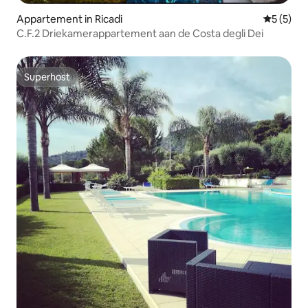
Appartement in Ricadi
Gemiddeld
5 (5)
C.F.2 Driekamerappartement aan de Costa degli Dei
Superhost
Superhost