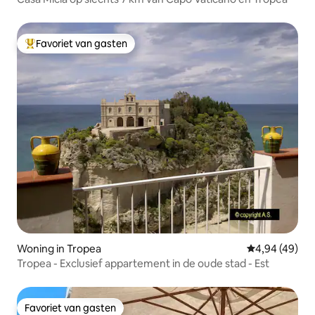
Favoriet van gasten
Topfavoriet van gasten
Woning in Tropea
Gemiddelde be
4,94 (49)
Tropea - Exclusief appartement in de oude stad - Est
Favoriet van gasten
Favoriet van gasten