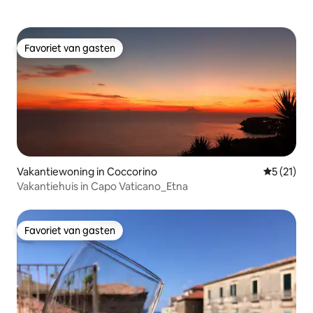
Favoriet van gasten
Favoriet van gasten
Vakantiewoning in Coccorino
Gemiddeld
5 (21)
Vakantiehuis in Capo Vaticano_Etna
Favoriet van gasten
Favoriet van gasten