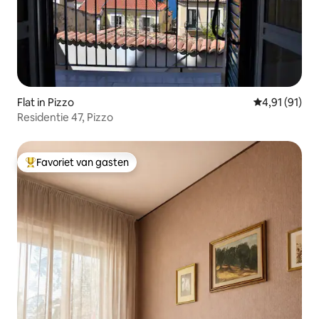
Flat in Pizzo
Gemiddelde b
4,91 (91)
Residentie 47, Pizzo
Favoriet van gasten
Topfavoriet van gasten