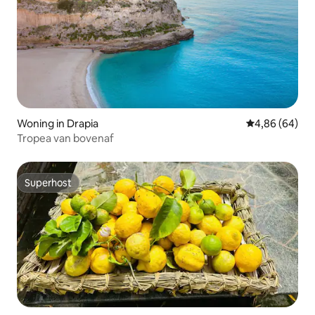
Woning in Drapia
Gemiddelde be
4,86 (64)
Tropea van bovenaf
Superhost
Superhost