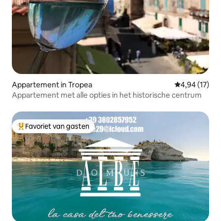
Appartement in Tropea
Gemiddelde be
4,94 (17)
Appartement met alle opties in het historische centrum
Favoriet van gasten
Topfavoriet van gasten