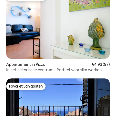
Appartement in Pizzo
Gemiddelde be
4,93 (97)
In het historische centrum - Perfect voor slim werken
Favoriet van gasten
Favoriet van gasten