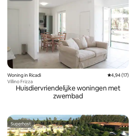
Woning in Ricadi
Gemiddelde be
4,94 (17)
Villino Frizza
Huisdiervriendelijke woningen met
zwembad
Superhost
Superhost