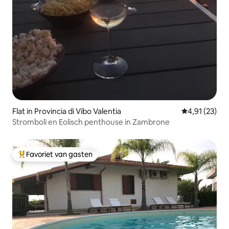
Flat in Provincia di Vibo Valentia
Gemiddelde be
4,91 (23)
Stromboli en Eolisch penthouse in Zambrone
Favoriet van gasten
Topfavoriet van gasten