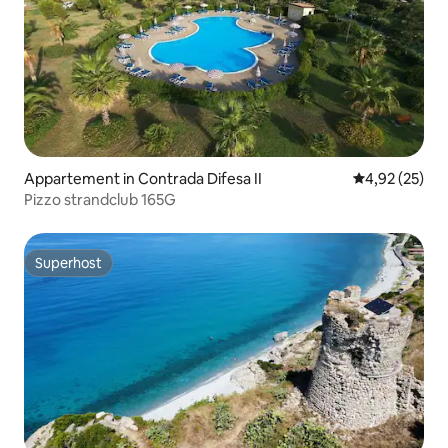
Appartement in Contrada Difesa II
Gemiddelde be
4,92 (25)
Pizzo strandclub 165G
Superhost
Superhost