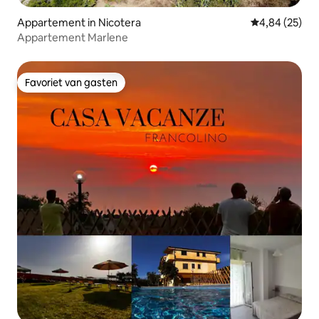
Appartement in Nicotera
Gemiddelde be
4,84 (25)
Appartement Marlene
Favoriet van gasten
Favoriet van gasten