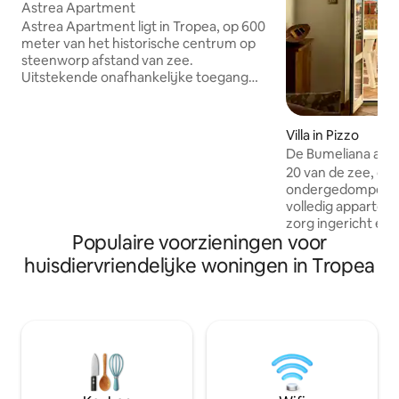
Astrea Apartment
Astrea Apartment ligt in Tropea, op 600
meter van het historische centrum op
steenworp afstand van zee.
Uitstekende onafhankelijke toegang
met seizoensgebonden
buitenzwembad met buitenzwembad
met uitzicht op zee, accommodatie met
Villa in Pizzo
uitzicht op zee, accommodatie met
De Bumeliana aan 
gratis wifi, airconditioning, wasmachine,
20 van de zee, oude
koffiezetapparaat, tv, terras met uitzicht
ondergedompeld in
op Tropea, grote tuin met Engels gazon,
volledig apparteme
buitendouche en barbecue met uitzicht
zorg ingericht en
op het centrum van Tropea. 2
Populaire voorzieningen voor
voorzien, zeer gro
slaapkamers, een grote open
zeer hoge plafond
huisdiervriendelijke woningen in Tropea
woonkamer met goed uitgeruste
toegankelijke kris
keuken. Een badkamer met douche en
adembenemend uit
bidet, eigen parkeerplaats.
Twee tweepersoo
tweepersoonsbed/
badkamers, keuke
eetkamer, groot te
zee, airconditioni
heerlijk strand me