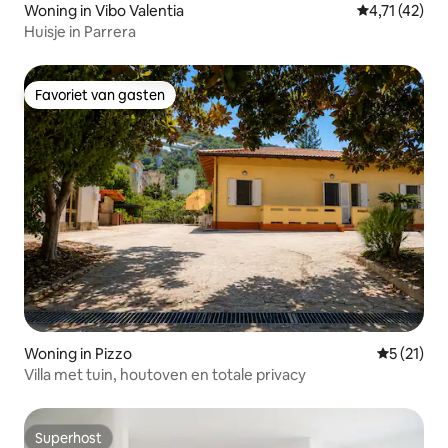
Woning in Vibo Valentia
Gemiddelde b
4,71 (42)
Huisje in Parrera
Favoriet van gasten
Favoriet van gasten
Woning in Pizzo
Gemiddeld
5 (21)
Villa met tuin, houtoven en totale privacy
Superhost
Superhost