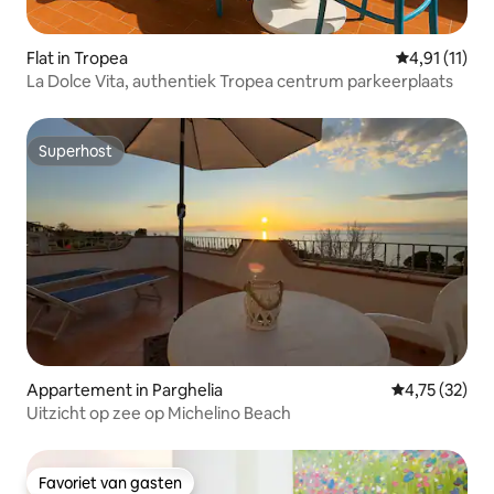
Flat in Tropea
Gemiddelde b
4,91 (11)
La Dolce Vita, authentiek Tropea centrum parkeerplaats
Superhost
Superhost
Appartement in Parghelia
Gemiddelde be
4,75 (32)
Uitzicht op zee op Michelino Beach
Favoriet van gasten
Favoriet van gasten