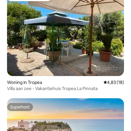
Woning in Tropea
Gemiddelde be
4,83 (18)
Villa aan zee - Vakantiehuis Tropea La Pinnata
Superhost
Superhost