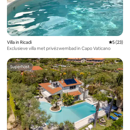
Villa in Ricadi
Gemiddelde
5 (23)
Exclusieve villa met privézwembad in Capo Vaticano
Superhost
Superhost