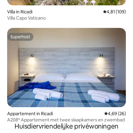
Villa in Ricadi
Gemiddelde beo
4,81 (109)
Villa Capo Vaticano
Superhost
Superhost
Appartement in Ricadi
Gemiddelde be
4,69 (26)
A208* Appartement met twee slaapkamers en zwembad
Huisdiervriendelijke privéwoningen