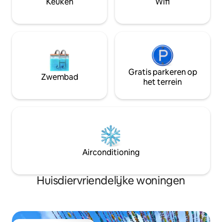
Keuken
Wifi
restaurant, paras
Trein 150 meter T
Boarding 3 km
Gratis parkeren op
Zwembad
het terrein
Airconditioning
Huisdiervriendelijke woningen