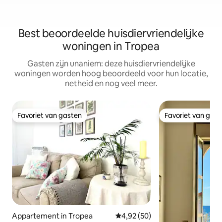
Best beoordeelde huisdiervriendelijke
woningen in Tropea
Gasten zijn unaniem: deze huisdiervriendelijke
woningen worden hoog beoordeeld voor hun locatie,
netheid en nog veel meer.
Favoriet van gasten
Favoriet van gas
Favoriet van gasten
Favoriet van gas
Appartement in Tropea
Gemiddelde beoordeling van 4,
4,92 (50)