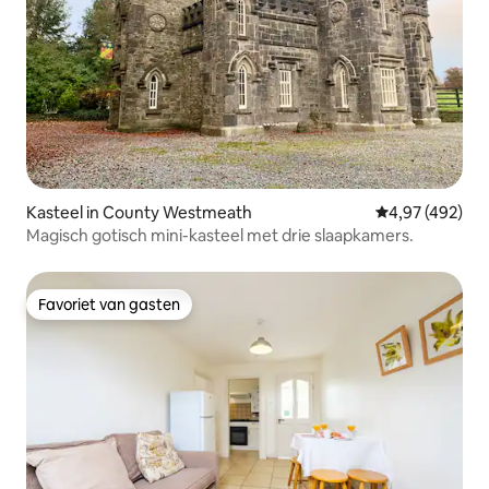
Kasteel in County Westmeath
Gemiddelde beo
4,97 (492)
Magisch gotisch mini-kasteel met drie slaapkamers.
Favoriet van gasten
Favoriet van gasten