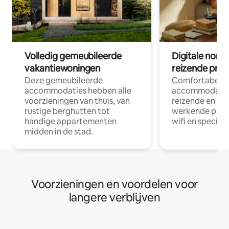
Volledig gemeubileerde
Digitale nom
vakantiewoningen
reizende prof
Deze gemeubileerde
Comfortabele
accommodaties hebben alle
accommodatie
voorzieningen van thuis, van
reizende en op
rustige berghutten tot
werkende profe
handige appartementen
wifi en special
midden in de stad.
Voorzieningen en voordelen voor
langere verblijven