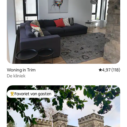
Woning in Trim
Gemiddelde beo
4,97 (118)
De kliniek
Favoriet van gasten
Topfavoriet van gasten