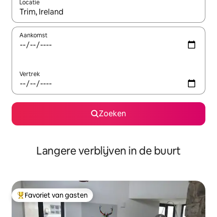
Locatie
Wanneer er resultaten beschikbaar zijn, maak je een keuze met 
Aankomst
Vertrek
Zoeken
Langere verblijven in de buurt
Favoriet van gasten
Topfavoriet van gasten