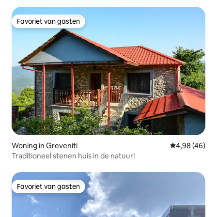
Favoriet van gasten
Favoriet van gasten
Woning in Greveniti
Gemiddelde be
4,98 (46)
Traditioneel stenen huis in de natuur!
Favoriet van gasten
Favoriet van gasten