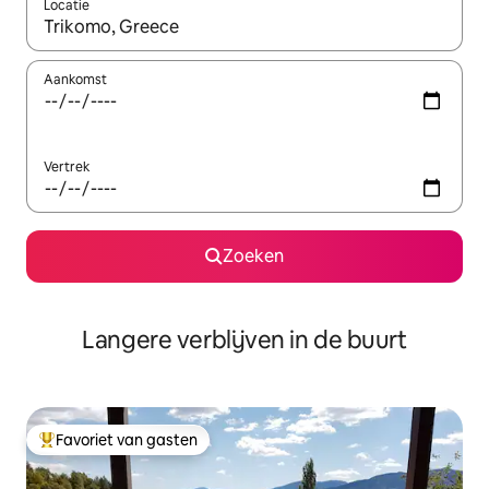
Locatie
Wanneer er resultaten beschikbaar zijn, maak je een keuze met 
Aankomst
Vertrek
Zoeken
Langere verblijven in de buurt
Favoriet van gasten
Topfavoriet van gasten