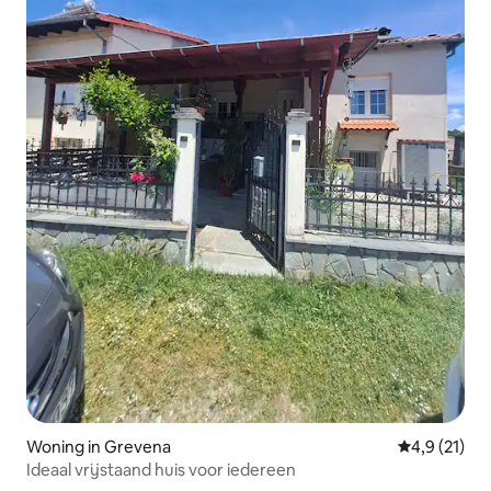
Woning in Grevena
Gemiddelde 
4,9 (21)
Ideaal vrijstaand huis voor iedereen