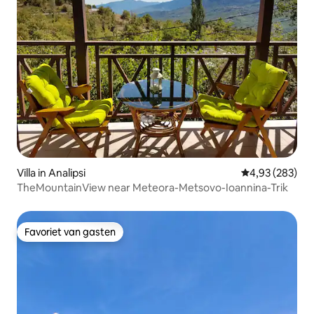
Villa in Analipsi
Gemiddelde beo
4,93 (283)
TheMountainView near Meteora-Metsovo-Ioannina-Trik
Favoriet van gasten
Favoriet van gasten