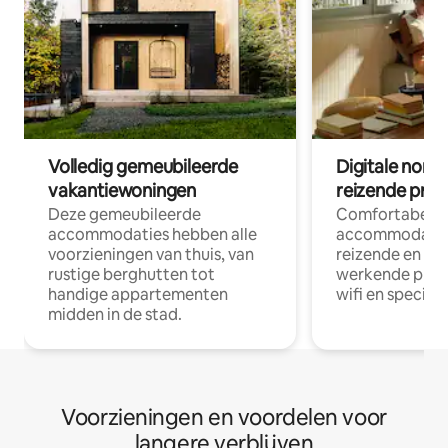
Volledig gemeubileerde
Digitale nom
vakantiewoningen
reizende prof
Deze gemeubileerde
Comfortabele
accommodaties hebben alle
accommodatie
voorzieningen van thuis, van
reizende en op
rustige berghutten tot
werkende profe
handige appartementen
wifi en special
midden in de stad.
Voorzieningen en voordelen voor
langere verblijven