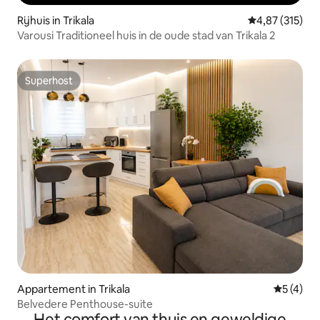
Rijhuis in Trikala
Gemiddelde beo
4,87 (315)
Varousi Traditioneel huis in de oude stad van Trikala 2
Superhost
Superhost
Appartement in Trikala
Gemiddeld
5 (4)
Belvedere Penthouse-suite
Het comfort van thuis en geweldige