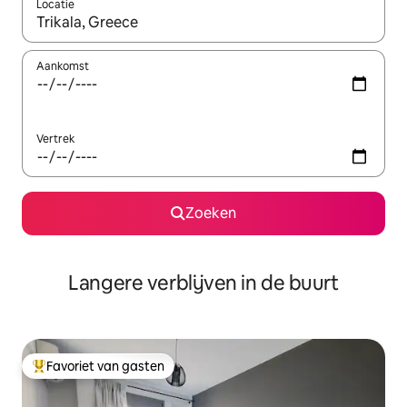
Locatie
Wanneer er resultaten beschikbaar zijn, maak je een keuze met 
Aankomst
Vertrek
Zoeken
Langere verblijven in de buurt
Favoriet van gasten
Topfavoriet van gasten