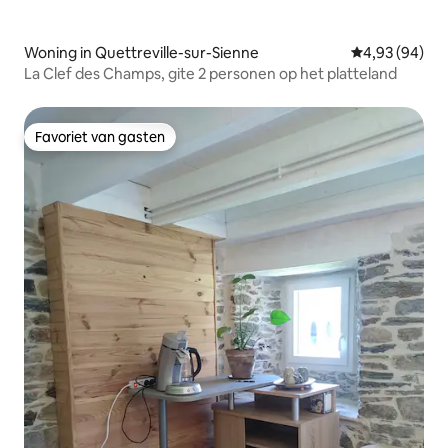
Woning in Quettreville-sur-Sienne
Gemiddelde be
4,93 (94)
La Clef des Champs, gite 2 personen op het platteland
Favoriet van gasten
Favoriet van gasten