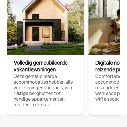
Volledig gemeubileerde
Digitale nom
vakantiewoningen
reizende prof
Deze gemeubileerde
Comfortabele
accommodaties hebben alle
accommodatie
voorzieningen van thuis, van
reizende en op
rustige berghutten tot
werkende profe
handige appartementen
wifi en special
midden in de stad.