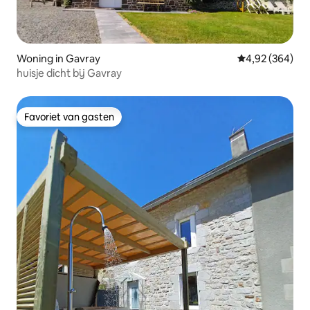
Woning in Gavray
Gemiddelde beo
4,92 (364)
huisje dicht bij Gavray
Favoriet van gasten
Favoriet van gasten