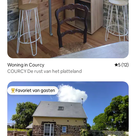
Woning in Courcy
Gemiddeld
5 (12)
COURCY De rust van het platteland
Favoriet van gasten
Topfavoriet van gasten