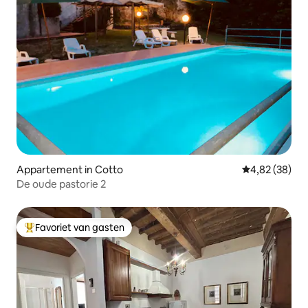
Appartement in Cotto
Gemiddelde be
4,82 (38)
De oude pastorie 2
Favoriet van gasten
Topfavoriet van gasten