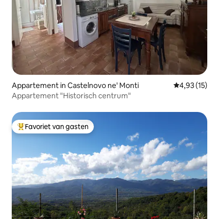
Appartement in Castelnovo ne' Monti
Gemiddelde be
4,93 (15)
Appartement "Historisch centrum"
Favoriet van gasten
Topfavoriet van gasten