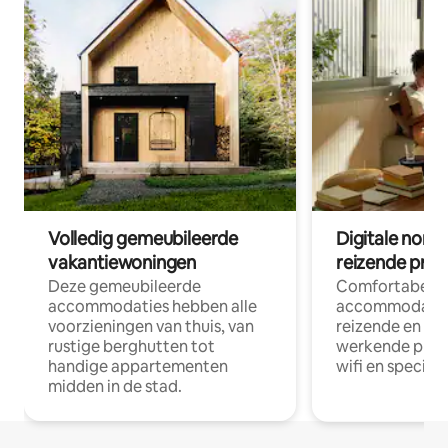
Volledig gemeubileerde
Digitale nom
vakantiewoningen
reizende prof
Deze gemeubileerde
Comfortabele
accommodaties hebben alle
accommodatie
voorzieningen van thuis, van
reizende en op
rustige berghutten tot
werkende profe
handige appartementen
wifi en special
midden in de stad.