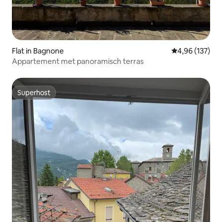
Flat in Bagnone
Gemiddelde beo
4,96 (137)
Appartement met panoramisch terras
Superhost
Superhost