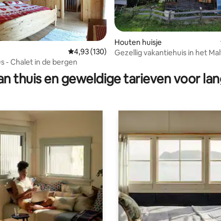
Houten huisje
Gemiddelde beoordeling van 4,93 op 5, 130 r
4,93 (130)
Gezellig vakantiehuis in het Mal
eling van 5 op 5, 3 recensies
s - Chalet in de bergen
n thuis en geweldige tarieven voor lan