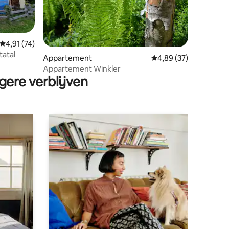
Gemiddelde beoordeling van 4,91 op 5, 74 recensies
4,91 (74)
ecensies
tatal
Appartement
Gemiddelde beoordelin
4,89 (37)
Appartement Winkler
gere verblijven