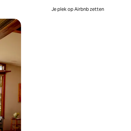
Je plek op Airbnb zetten
en of swipen.