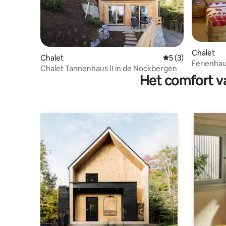
Chalet
Chalet
Gemiddelde beoord
5 (3)
Ferienhau
Chalet Tannenhaus II in de Nockbergen
Het comfort va