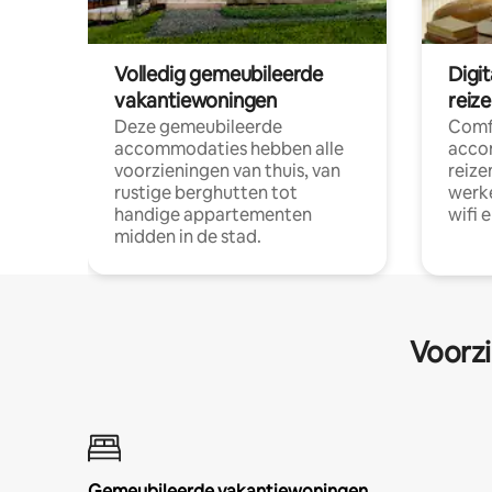
Volledig gemeubileerde
Digi
vakantiewoningen
reiz
Deze gemeubileerde
Comf
accommodaties hebben alle
acco
voorzieningen van thuis, van
reize
rustige berghutten tot
werke
handige appartementen
wifi 
midden in de stad.
Voorzi
Gemeubileerde vakantiewoningen