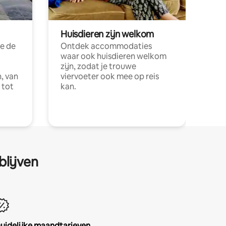
Huisdieren zijn welkom
e de
Ontdek accommodaties
waar ook huisdieren welkom
zijn, zodat je trouwe
, van
viervoeter ook mee op reis
 tot
kan.
blijven
uidelijke maandtarieven