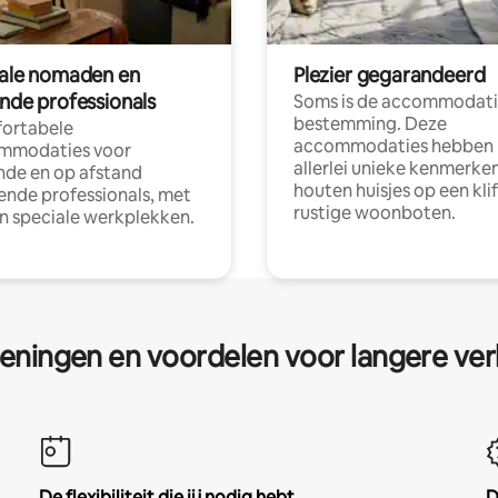
tale nomaden en
Plezier gegarandeerd
ende professionals
Soms is de accommodati
bestemming. Deze
ortabele
accommodaties hebben
mmodaties voor
allerlei unieke kenmerken
nde en op afstand
houten huisjes op een klif
nde professionals, met
rustige woonboten.
en speciale werkplekken.
eningen en voordelen voor langere ver
De flexibiliteit die jij nodig hebt
D