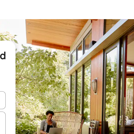
nd
een keuze met je de pijltjestoetsen omhoog en omlaag, óf door te tikk