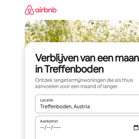
Ga
direct
naar
inhoud
Verblijven van een maa
in Treffenboden
Ontdek langetermijnwoningen die als thuis
aanvoelen voor een maand of langer.
Locatie
Wanneer er resultaten beschikbaar zijn, maak je 
Aankomst