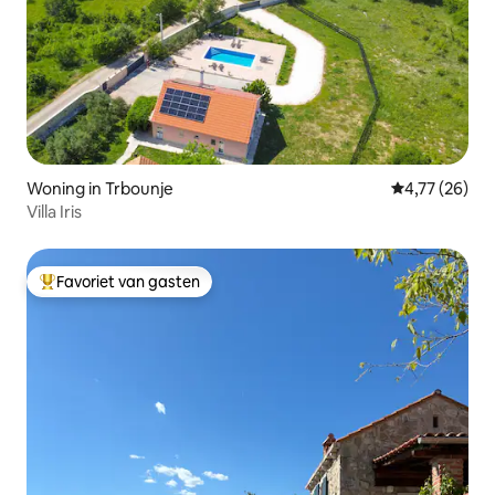
Woning in Trbounje
Gemiddelde be
4,77 (26)
Villa Iris
Favoriet van gasten
Topfavoriet van gasten