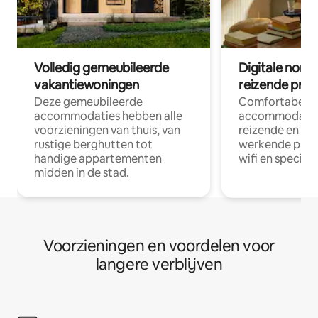
Volledig gemeubileerde
Digitale nom
vakantiewoningen
reizende prof
Deze gemeubileerde
Comfortabele
accommodaties hebben alle
accommodatie
voorzieningen van thuis, van
reizende en op
rustige berghutten tot
werkende profe
handige appartementen
wifi en special
midden in de stad.
Voorzieningen en voordelen voor
langere verblijven