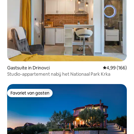
Gastsuite in Drinovci
Gemiddelde beo
4,99 (166)
Studio-appartement nabij het Nationaal Park Krka
Favoriet van gasten
Favoriet van gasten