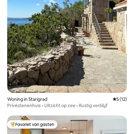
Woning in Starigrad
Gemiddeld
5 (12)
Privéstenenhuis • Uitzicht op zee • Rustig verblijf
Favoriet van gasten
Topfavoriet van gasten