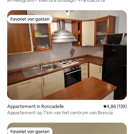
Al Melograno - Villetta a Gussago - Franciacorta
Favoriet van gasten
Favoriet van gasten
Appartement in Roncadelle
Gemiddelde beo
4,86 (139)
Appartement op 7 km van het centrum van Brescia
Favoriet van gasten