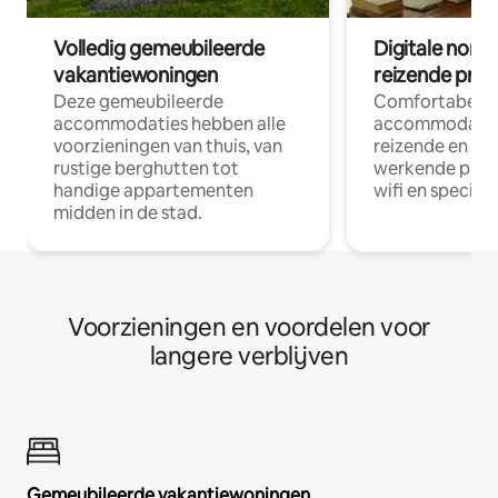
Volledig gemeubileerde
Digitale nom
vakantiewoningen
reizende prof
Deze gemeubileerde
Comfortabele
accommodaties hebben alle
accommodatie
voorzieningen van thuis, van
reizende en op
rustige berghutten tot
werkende profe
handige appartementen
wifi en special
midden in de stad.
Voorzieningen en voordelen voor
langere verblijven
Gemeubileerde vakantiewoningen