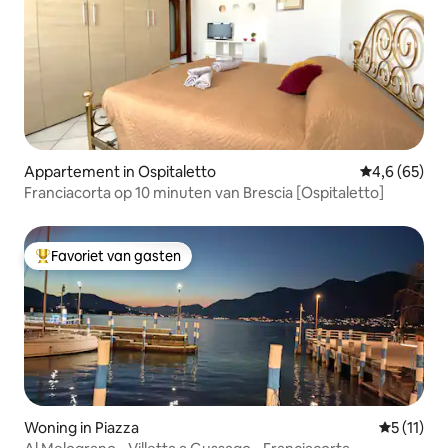
Appartement in Ospitaletto
Gemiddelde b
4,6 (65)
Franciacorta op 10 minuten van Brescia [Ospitaletto]
Favoriet van gasten
Topfavoriet van gasten
Woning in Piazza
Gemiddeld
5 (11)