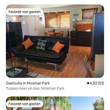
Favoriet van gasten
Favoriet van gasten
Gastsuite in Mosman Park
Gemiddelde be
4,92 (53)
Tussen rivier en zee, Mosman Park
Favoriet van gasten
Favoriet van gasten