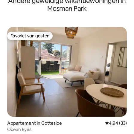
Andere geweldige vakantiewoningen in
Mosman Park
Favoriet van gasten
Favoriet van gasten
Appartement in Cottesloe
Gemiddelde be
4,94 (33)
Ocean Eyes