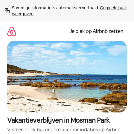
Ga
Sommige informatie is automatisch vertaald. 
Originele taal 
direct
weergeven
naar
inhoud
Je plek op Airbnb zetten
Vakantieverblijven in Mosman Park
Vind en boek bijzondere accommodaties op Airbnb