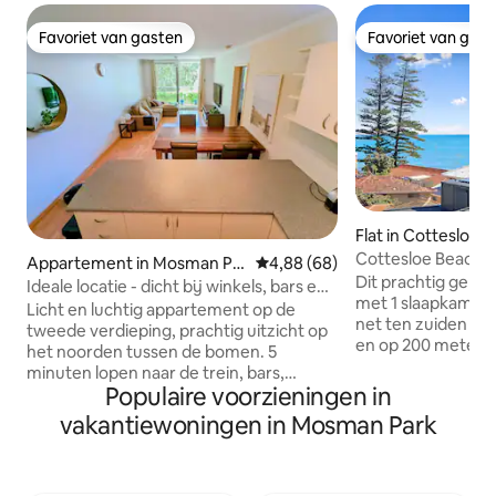
Favoriet van gasten
Favoriet van gas
Favoriet van gasten
Favoriet van gas
Flat in Cottesloe
Cottesloe Beach le
Appartement in Mosman Pa
Gemiddelde beoordeling van 4,
4,88 (68)
Dit prachtig ger
rk
Ideale locatie - dicht bij winkels, bars en
met 1 slaapkamer (
trein
Licht en luchtig appartement op de
net ten zuiden va
tweede verdieping, prachtig uitzicht op
en op 200 meter v
het noorden tussen de bomen. 5
Strandcafés, bars,
minuten lopen naar de trein, bars,
treinstation liggen
Populaire voorzieningen in
restaurants, parken en winkels. 500
minuten lopen. Vo
meter van het strand of een korte
vakantiewoningen in Mosman Park
keukenfaciliteiten
wandeling naar enkele van de meest
oceaan vanaf het balkon! 
pittoreske delen van de Swan River.
thee, koffie, melk
Gratis wifi, Google TV. Veilig gratis
basisontbijtartikelen. Smart-