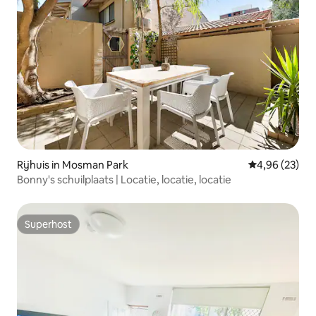
Rijhuis in Mosman Park
Gemiddelde be
4,96 (23)
Bonny's schuilplaats | Locatie, locatie, locatie
Superhost
Superhost