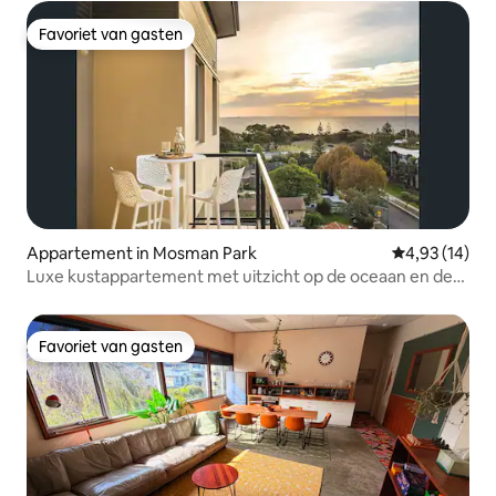
Favoriet van gasten
Favoriet van gasten
Appartement in Mosman Park
Gemiddelde be
4,93 (14)
Luxe kustappartement met uitzicht op de oceaan en de
zonsondergang 3 bedden
Favoriet van gasten
Favoriet van gasten