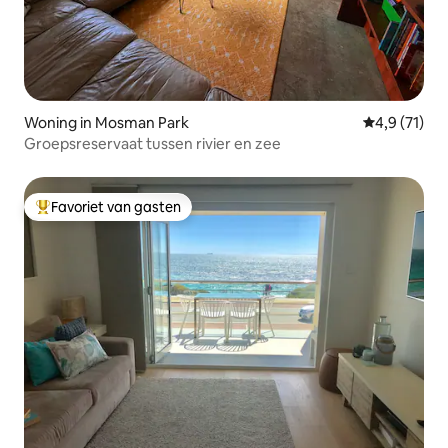
Woning in Mosman Park
Gemiddelde 
4,9 (71)
Groepsreservaat tussen rivier en zee
Favoriet van gasten
Topfavoriet van gasten