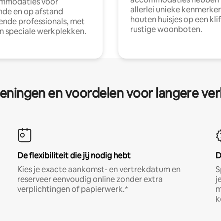
mmodaties voor
allerlei unieke kenmerken
nde en op afstand
houten huisjes op een klif
nde professionals, met
rustige woonboten.
en speciale werkplekken.
eningen en voordelen voor langere ver
De flexibiliteit die jij nodig hebt
D
Kies je exacte aankomst- en vertrekdatum en
S
reserveer eenvoudig online zonder extra
j
verplichtingen of papierwerk.*
m
k