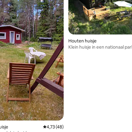
Houten huisje
Klein huisje in een nationaal par
g van 4,97 op 5, 31 recensies
isje
Gemiddelde beoordeling van 4,73 op 5, 48 r
4,73 (48)