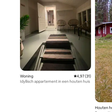
Woning
Gemiddelde beoordelin
4,97 (31)
Idyllisch appartement in een houten huis
Houten hu