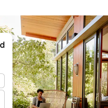
nd
een keuze met je de pijltjestoetsen omhoog en omlaag, óf door te tikk