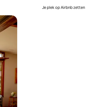
Je plek op Airbnb zetten
en of swipen.