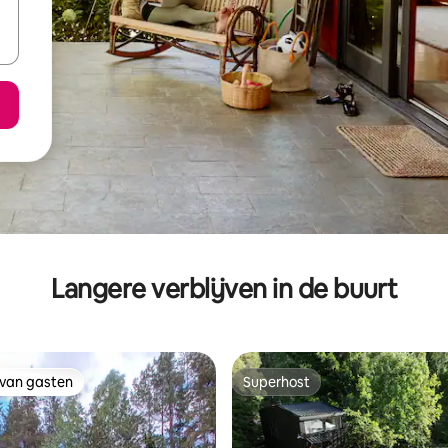
Langere verblijven in de buurt
 van gasten
Superhost
 van gasten
Superhost