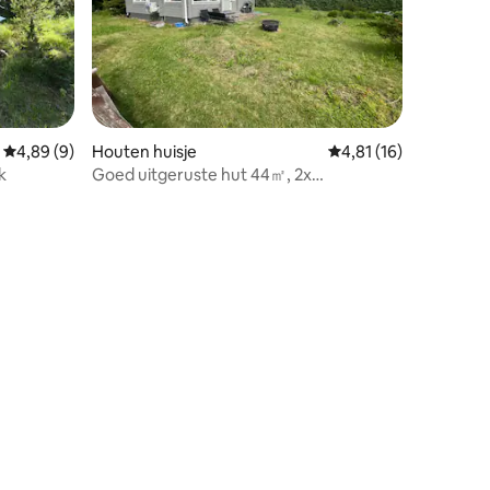
Gemiddelde beoordeling van 4,89 op 5, 9 recensies
4,89 (9)
Houten huisje
Gemiddelde beoordeli
4,81 (16)
k
Goed uitgeruste hut 44㎡, 2x
tweepersoonsbedden. Open haard
ecensies