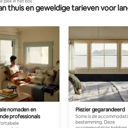
e plek in het bos
n thuis en geweldige tarieven voor lan
tale nomaden en
Plezier gegarandeerd
ende professionals
Soms is de accommodati
bestemming. Deze
ortabele
accommodaties hebben