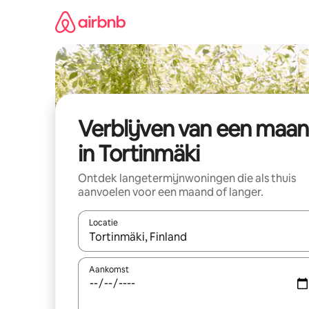
Ga
direct
naar
inhoud
Verblijven van een maa
in Tortinmäki
Ontdek langetermijnwoningen die als thuis
aanvoelen voor een maand of langer.
Locatie
Wanneer er resultaten beschikbaar zijn, maak je 
Aankomst