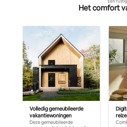
Een rustig
Het comfort va
Volledig gemeubileerde
Digi
vakantiewoningen
reiz
Deze gemeubileerde
Comf