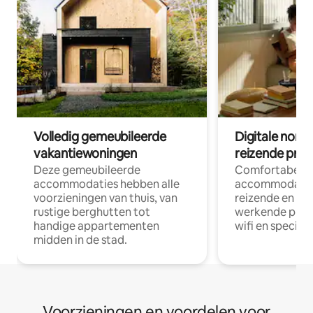
Volledig gemeubileerde
Digitale nom
vakantiewoningen
reizende prof
Deze gemeubileerde
Comfortabele
accommodaties hebben alle
accommodatie
voorzieningen van thuis, van
reizende en op
rustige berghutten tot
werkende profe
handige appartementen
wifi en special
midden in de stad.
Voorzieningen en voordelen voor