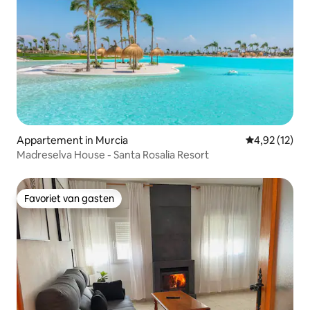
Appartement in Murcia
Gemiddelde be
4,92 (12)
Madreselva House - Santa Rosalia Resort
Favoriet van gasten
Favoriet van gasten