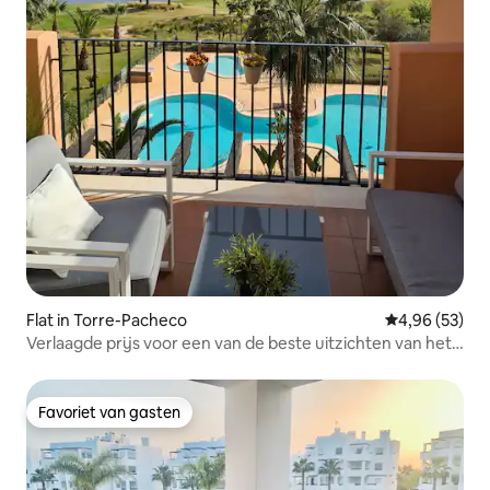
Flat in Torre-Pacheco
Gemiddelde be
4,96 (53)
Verlaagde prijs voor een van de beste uitzichten van het
resort
Favoriet van gasten
Favoriet van gasten