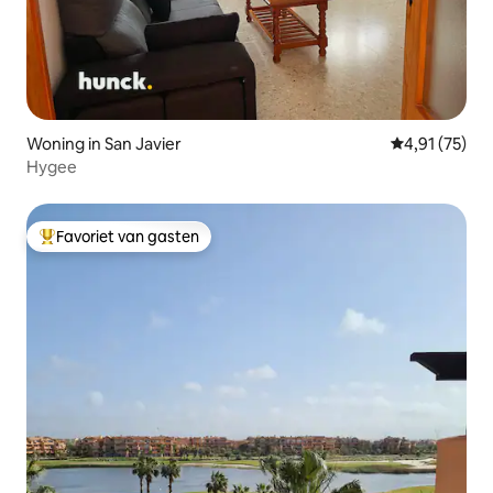
Woning in San Javier
Gemiddelde be
4,91 (75)
Hygee
Favoriet van gasten
Topfavoriet van gasten