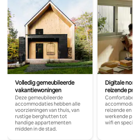
Volledig gemeubileerde
Digitale nom
vakantiewoningen
reizende prof
Deze gemeubileerde
Comfortabele
accommodaties hebben alle
accommodatie
voorzieningen van thuis, van
reizende en op
rustige berghutten tot
werkende profe
handige appartementen
wifi en special
midden in de stad.