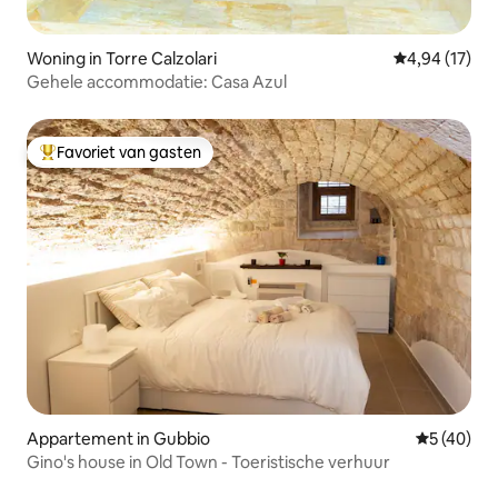
Woning in Torre Calzolari
Gemiddelde be
4,94 (17)
Gehele accommodatie: Casa Azul
Favoriet van gasten
Topfavoriet van gasten
Appartement in Gubbio
Gemiddelde
5 (40)
Gino's house in Old Town - Toeristische verhuur