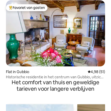
Favoriet van gasten
Topfavoriet van gasten
Flat in Gubbio
Gemiddelde be
4,98 (51)
Historische residentie in het centrum van Gubbio, uitzicht
Het comfort van thuis en geweldige
op de heuvels
tarieven voor langere verblijven