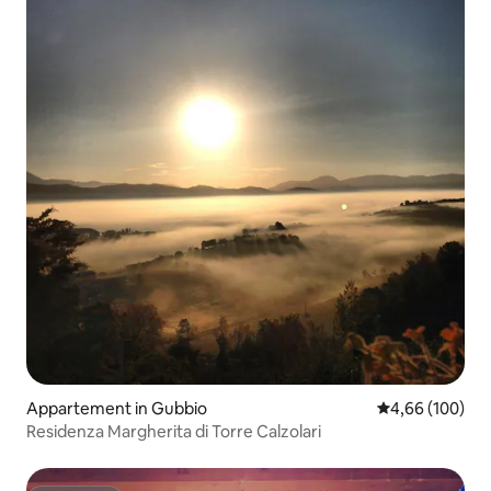
Appartement in Gubbio
Gemiddelde beo
4,66 (100)
Residenza Margherita di Torre Calzolari