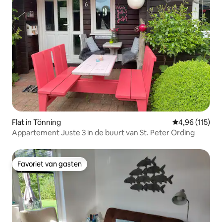
Flat in Tönning
Gemiddelde beo
4,96 (115)
Appartement Juste 3 in de buurt van St. Peter Ording
Favoriet van gasten
Favoriet van gasten