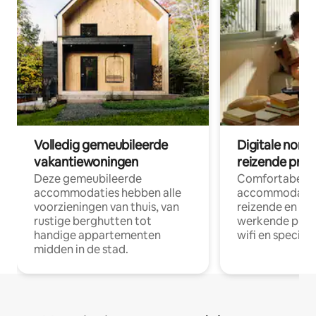
Volledig gemeubileerde
Digitale nom
vakantiewoningen
reizende prof
Deze gemeubileerde
Comfortabele
accommodaties hebben alle
accommodatie
voorzieningen van thuis, van
reizende en op
rustige berghutten tot
werkende profe
handige appartementen
wifi en special
midden in de stad.