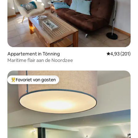
Appartement in Tönning
Gemiddelde beo
4,93 (201)
Maritime flair aan de Noordzee
Favoriet van gasten
Topfavoriet van gasten