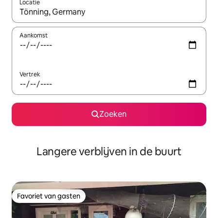
Locatie
Wanneer er resultaten beschikbaar zijn, maak je een keuze met 
Aankomst
Vertrek
Zoeken
Langere verblijven in de buurt
Favoriet van gasten
Favoriet van gasten