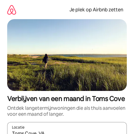
Ga
direct
Je plek op Airbnb zetten
naar
inhoud
Verblijven van een maand in Toms Cove
Ontdek langetermijnwoningen die als thuis aanvoelen
voor een maand of langer.
Locatie
Wanneer er resultaten beschikbaar zijn, maak je een keuze met 