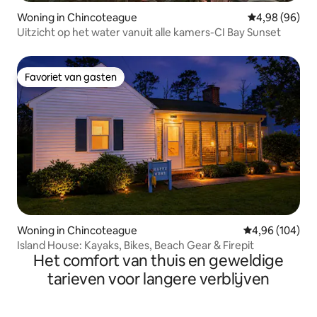
Woning in Chincoteague
Gemiddelde be
4,98 (96)
Uitzicht op het water vanuit alle kamers-CI Bay Sunset
Favoriet van gasten
Favoriet van gasten
Woning in Chincoteague
Gemiddelde beo
4,96 (104)
Island House: Kayaks, Bikes, Beach Gear & Firepit
Het comfort van thuis en geweldige
tarieven voor langere verblijven