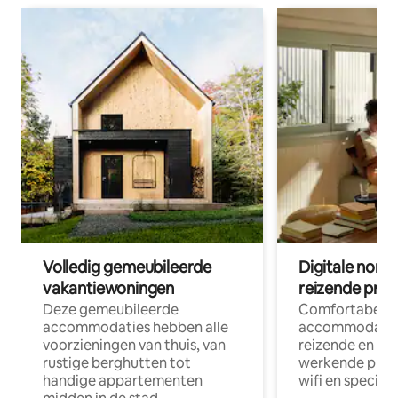
Volledig gemeubileerde
Digitale nom
vakantiewoningen
reizende prof
Deze gemeubileerde
Comfortabele
accommodaties hebben alle
accommodatie
voorzieningen van thuis, van
reizende en op
rustige berghutten tot
werkende profe
handige appartementen
wifi en special