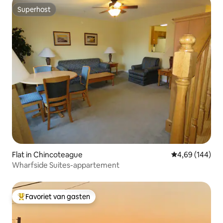
Superhost
Superhost
Flat in Chincoteague
Gemiddelde beo
4,69 (144)
Wharfside Suites-appartement
Favoriet van gasten
Topfavoriet van gasten