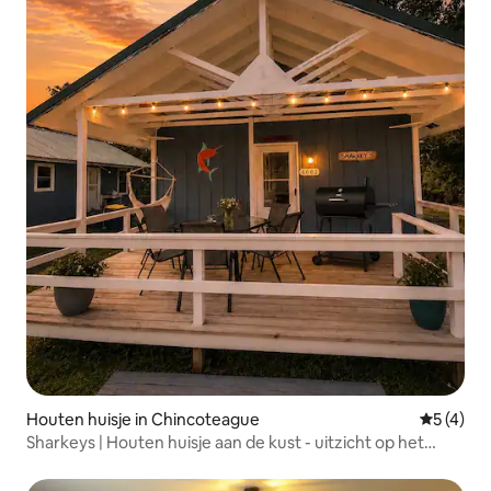
Houten huisje in Chincoteague
Gemiddeld
5 (4)
Sharkeys | Houten huisje aan de kust - uitzicht op het
water + zonsondergang