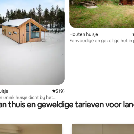
Houten huisje
Eenvoudige en gezellige hut in
g van 4,88 op 5, 86 recensies
natuur
isje
Gemiddelde beoordeling van 5 op 5, 9 r
5 (9)
 uniek huisje dicht bij het
n thuis en geweldige tarieven voor lan
van Røros