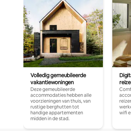
Volledig gemeubileerde
Digi
vakantiewoningen
reiz
Deze gemeubileerde
Comf
accommodaties hebben alle
acco
voorzieningen van thuis, van
reize
rustige berghutten tot
werke
handige appartementen
wifi 
midden in de stad.