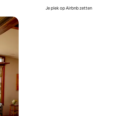
Je plek op Airbnb zetten
en of swipen.