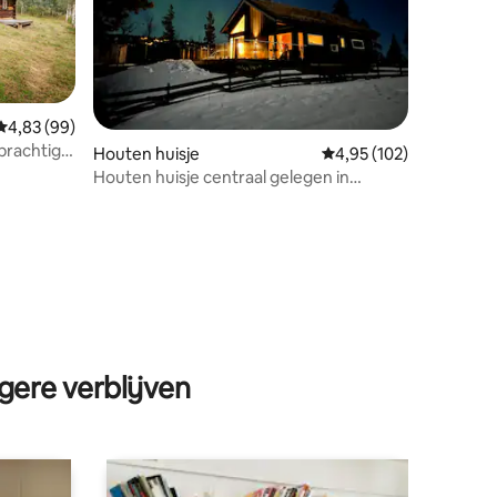
Gemiddelde beoordeling van 4,83 op 5, 99 recensies
4,83 (99)
 prachtige
Houten huisje
Gemiddelde beoordeling
4,95 (102)
Houten huisje centraal gelegen in
Savalen
ecensies
gere verblijven