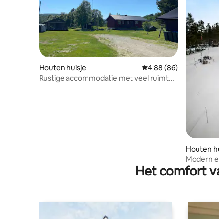
Houten huisje
Gemiddelde beoordelin
4,88 (86)
Rustige accommodatie met veel ruimte.
Dichtbij RV3.
Houten hu
Modern en
Het comfort va
centrum 