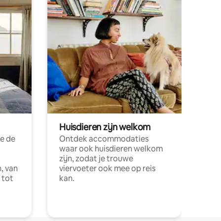
Huisdieren zijn welkom
e de
Ontdek accommodaties
waar ook huisdieren welkom
zijn, zodat je trouwe
, van
viervoeter ook mee op reis
 tot
kan.