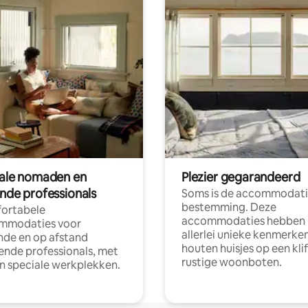
tale nomaden en
Plezier gegarandeerd
ende professionals
Soms is de accommodati
bestemming. Deze
ortabele
accommodaties hebben
mmodaties voor
allerlei unieke kenmerken
nde en op afstand
houten huisjes op een klif
nde professionals, met
rustige woonboten.
en speciale werkplekken.