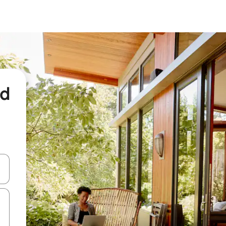
nd
een keuze met je de pijltjestoetsen omhoog en omlaag, óf door te tikk