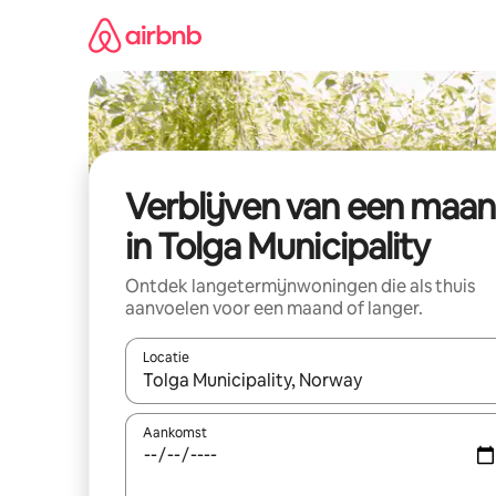
Ga
direct
naar
inhoud
Verblijven van een maa
in Tolga Municipality
Ontdek langetermijnwoningen die als thuis
aanvoelen voor een maand of langer.
Locatie
Wanneer er resultaten beschikbaar zijn, maak je 
Aankomst