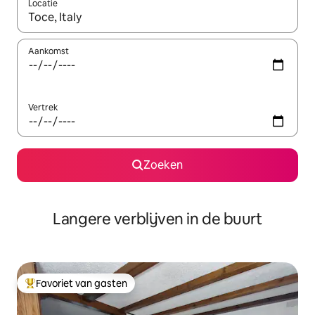
Locatie
Wanneer er resultaten beschikbaar zijn, maak je een keuze met 
Aankomst
Vertrek
Zoeken
Langere verblijven in de buurt
Favoriet van gasten
Topfavoriet van gasten