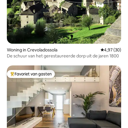
Woning in Crevoladossola
Gemiddelde be
4,97 (30)
De schuur van het gerestaureerde dorp uit de jaren 1800
Favoriet van gasten
Topfavoriet van gasten