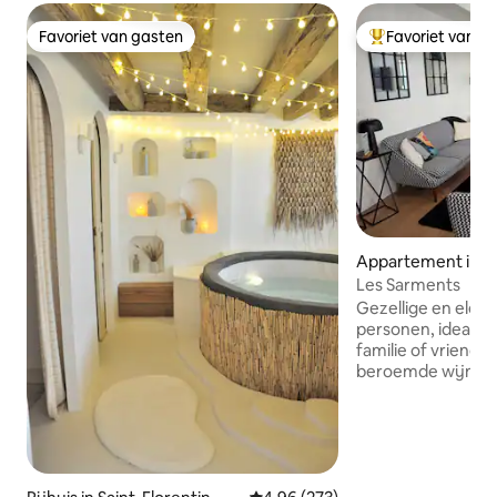
Favoriet van gasten
Favoriet van g
Favoriet van gasten
Topfavoriet van 
Appartement in Ch
Les Sarments
Gezellige en eleg
personen, ideaal v
familie of vrienden
beroemde wijnstad 
uitzonderlijke loca
stadscentrum, dich
bakkerijen, restau
je in staat om dez
te voet en de Bou