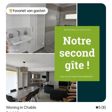
Favoriet van gasten
Topfavoriet van gasten
Woning in Chablis
Gemiddeld
5 (8)