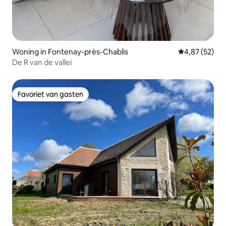
Woning in Fontenay-près-Chablis
Gemiddelde be
4,87 (52)
De R van de vallei
Favoriet van gasten
Favoriet van gasten