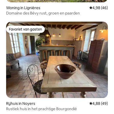
Woning in Lignières
Gemiddelde be
4,98 (46)
Domaine des Bévy rust, groen en paarden
Favoriet van gasten
Favoriet van gasten
Rijhuis in Noyers
Gemiddelde be
4,88 (49)
Rustiek huis in het prachtige Bourgondië