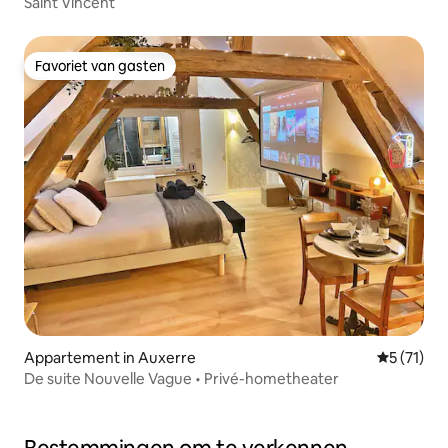
Saint Vincent
Favoriet van gasten
Favoriet van gasten
Appartement in Auxerre
Gemiddeld
5 (71)
De suite Nouvelle Vague • Privé-hometheater