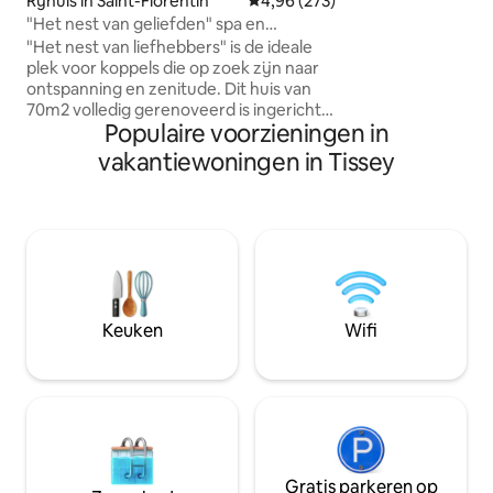
Rijhuis in Saint-Florentin
Gemiddelde beoordeling van 4,9
4,96 (273)
zondagochtend te
genieten. Deze elegante duplex is
"Het nest van geliefden" spa en
gehuisvest in een
thuisbioscoop 3*
"Het nest van liefhebbers" is de ideale
combineert oude
plek voor koppels die op zoek zijn naar
moderne gemakken
ontspanning en zenitude. Dit huis van
straat.
70m2 volledig gerenoveerd is ingericht
Populaire voorzieningen in
en ingericht in tinten en natuurlijke
materialen door een verslavende
vakantiewoningen in Tissey
inrichting. Deze gezellige cocon is de
perfecte plek om twee personen te
ontmoeten en een goede tijd te hebben
als minnaar. De +: jacuzzi,
massageruimte, videoprojector met
thuisbioscoop Mooie diensten, nette
decoratie en mooie materialen zoals
gewaxt beton, beddengoed, biologisch
Keuken
Wifi
katoen.
Gratis parkeren op