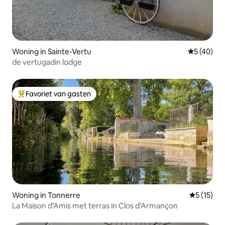
Woning in Sainte-Vertu
Gemiddelde
5 (40)
de vertugadin lodge
Favoriet van gasten
Topfavoriet van gasten
Woning in Tonnerre
Gemiddeld
5 (15)
La Maison d’Amis met terras in Clos d’Armançon