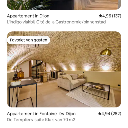
Appartement in Dijon
Gemiddelde beo
4,96 (137)
L'indigo vlakbij Cité de la Gastronomie/binnenstad
Favoriet van gasten
Favoriet van gasten
Appartement in Fontaine-lès-Dijon
Gemiddelde beo
4,94 (282)
De Templiers-suite Kluis van 70 m2