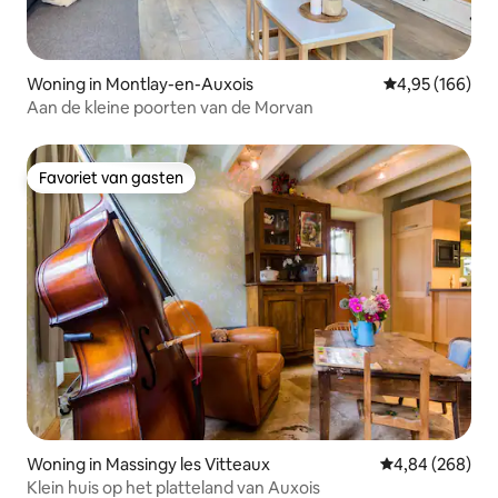
Woning in Montlay-en-Auxois
Gemiddelde beo
4,95 (166)
Aan de kleine poorten van de Morvan
Favoriet van gasten
Favoriet van gasten
Woning in Massingy les Vitteaux
Gemiddelde beo
4,84 (268)
Klein huis op het platteland van Auxois