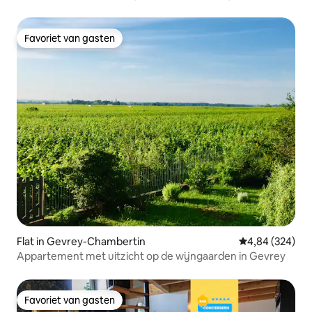
station/Gezellig
Favoriet van gasten
Favoriet van gasten
Flat in Gevrey-Chambertin
Gemiddelde beo
4,84 (324)
Appartement met uitzicht op de wijngaarden in Gevrey
Favoriet van gasten
Favoriet van gasten