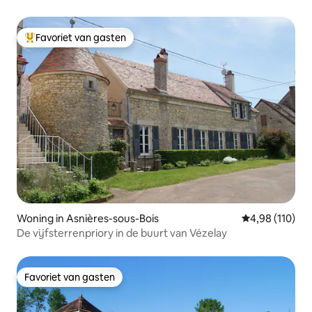
Favoriet van gasten
Topfavoriet van gasten
Woning in Asnières-sous-Bois
Gemiddelde beo
4,98 (110)
De vijfsterrenpriory in de buurt van Vézelay
Favoriet van gasten
Favoriet van gasten