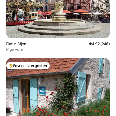
Flat in Dijon
Gemiddelde beo
4,92 (246)
Mijn vorm
Favoriet van gasten
Topfavoriet van gasten