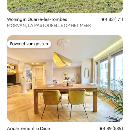
Woning in Quarré-les-Tombes
Gemiddelde be
4,83 (171)
MORVAN, LA PASTOURELLE OP HET MEER
Favoriet van gasten
Favoriet van gasten
Appartement in Dijon
Gemiddelde beo
4,89 (589)