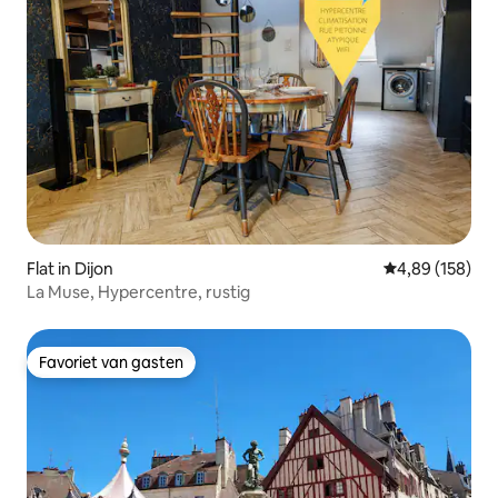
Flat in Dijon
Gemiddelde beo
4,89 (158)
La Muse, Hypercentre, rustig
Favoriet van gasten
Favoriet van gasten