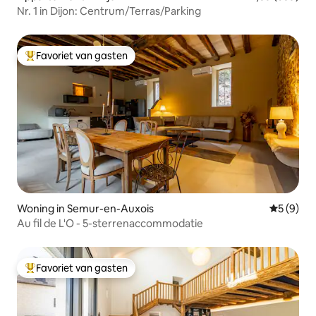
Nr. 1 in Dijon: Centrum/Terras/Parking
Favoriet van gasten
Topfavoriet van gasten
Woning in Semur-en-Auxois
Gemiddeld
5 (9)
Au fil de L'O - 5-sterrenaccommodatie
Favoriet van gasten
Topfavoriet van gasten