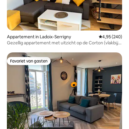
Appartement in Ladoix-Serrigny
Gemiddelde beo
4,95 (240)
Gezellig appartement met uitzicht op de Corton (vlakbij
Beaune)
Favoriet van gasten
Favoriet van gasten