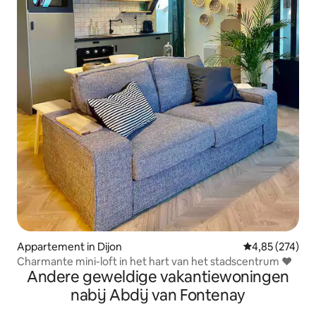
Appartement in Dijon
Gemiddelde beo
4,85 (274)
Charmante mini-loft in het hart van het stadscentrum ❤️
Andere geweldige vakantiewoningen
nabij Abdij van Fontenay