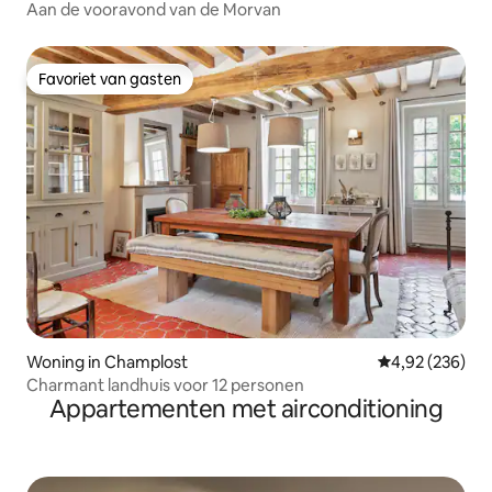
Aan de vooravond van de Morvan
Favoriet van gasten
Favoriet van gasten
Woning in Champlost
Gemiddelde beo
4,92 (236)
Charmant landhuis voor 12 personen
Appartementen met airconditioning