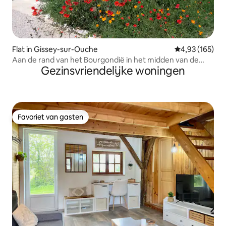
Flat in Gissey-sur-Ouche
Gemiddelde beo
4,93 (165)
Aan de rand van het Bourgondië in het midden van de
Gezinsvriendelijke woningen
natuur.
Favoriet van gasten
Favoriet van gasten