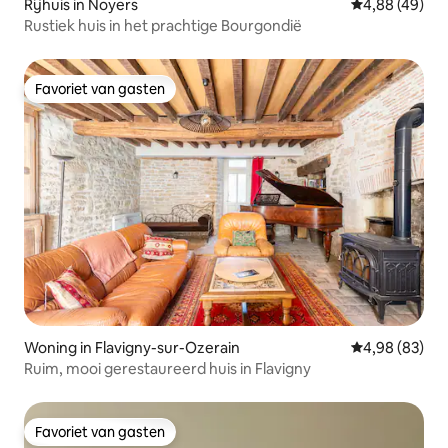
Rijhuis in Noyers
Gemiddelde be
4,88 (49)
Rustiek huis in het prachtige Bourgondië
Favoriet van gasten
Favoriet van gasten
Woning in Flavigny-sur-Ozerain
Gemiddelde be
4,98 (83)
Ruim, mooi gerestaureerd huis in Flavigny
Favoriet van gasten
Favoriet van gasten