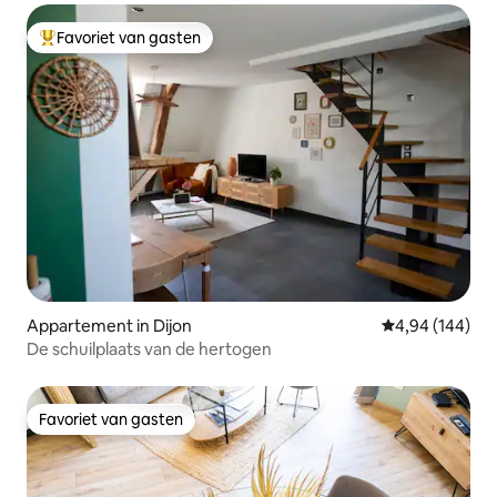
Favoriet van gasten
Topfavoriet van gasten
Appartement in Dijon
Gemiddelde beo
4,94 (144)
De schuilplaats van de hertogen
Favoriet van gasten
Favoriet van gasten