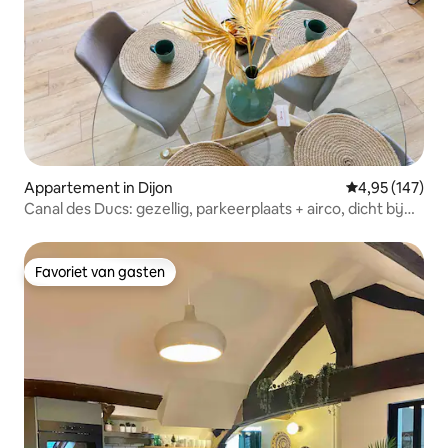
Appartement in Dijon
Gemiddelde beo
4,95 (147)
Canal des Ducs: gezellig, parkeerplaats + airco, dicht bij
het stadscentrum
Favoriet van gasten
Favoriet van gasten