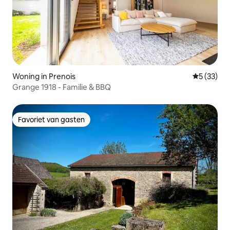
Woning in Prenois
Gemiddelde
5 (33)
Grange 1918 - Familie & BBQ
Favoriet van gasten
Favoriet van gasten