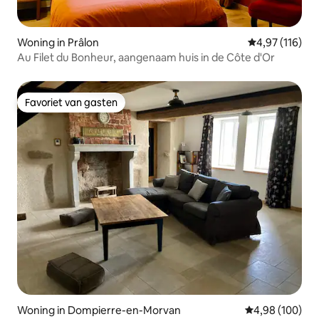
Woning in Prâlon
Gemiddelde beo
4,97 (116)
Au Filet du Bonheur, aangenaam huis in de Côte d'Or
Favoriet van gasten
Favoriet van gasten
Woning in Dompierre-en-Morvan
Gemiddelde beo
4,98 (100)