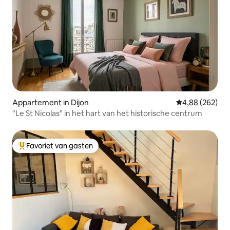
Appartement in Dijon
Gemiddelde beo
4,88 (262)
"Le St Nicolas" in het hart van het historische centrum
Favoriet van gasten
Topfavoriet van gasten