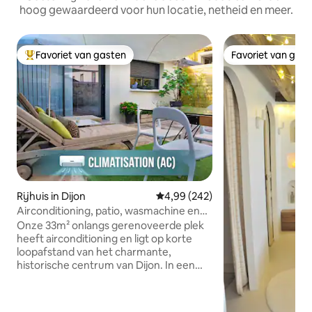
hoog gewaardeerd voor hun locatie, netheid en meer.
Favoriet van gasten
Favoriet van gas
Topfavoriet van gasten
Favoriet van gas
Rijhuis in Dijon
Gemiddelde beoordeling van 4,9
4,99 (242)
Airconditioning, patio, wasmachine en
droger, parkeerplaats
Onze 33m² onlangs gerenoveerde plek
heeft airconditioning en ligt op korte
loopafstand van het charmante,
historische centrum van Dijon. In een
apart klein gebouw achter ons huis heb
je je eigen woonkamer, aparte
slaapkamer en badkamer. Voor het huis