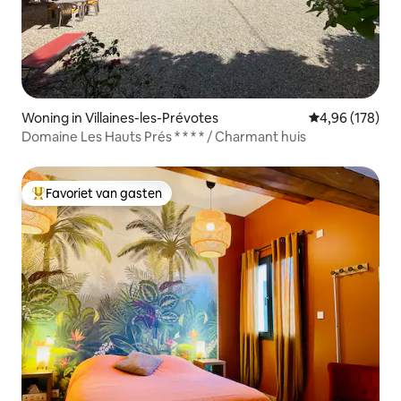
Woning in Villaines-les-Prévotes
Gemiddelde beo
4,96 (178)
Domaine Les Hauts Prés * * * * / Charmant huis
Favoriet van gasten
Topfavoriet van gasten