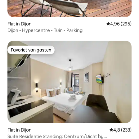
Flat in Dijon
Gemiddelde beo
4,96 (295)
Dijon - Hypercentre - Tuin - Parking
Favoriet van gasten
Favoriet van gasten
Flat in Dijon
Gemiddelde be
4,8 (233)
Suite Residentie Standing: Centrum/Dicht bij