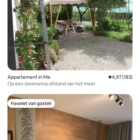
Appartement in Mis
Gemiddelde beo
4,97 (183)
Op een steenworp afstand van het meer
Favoriet van gasten
Favoriet van gasten