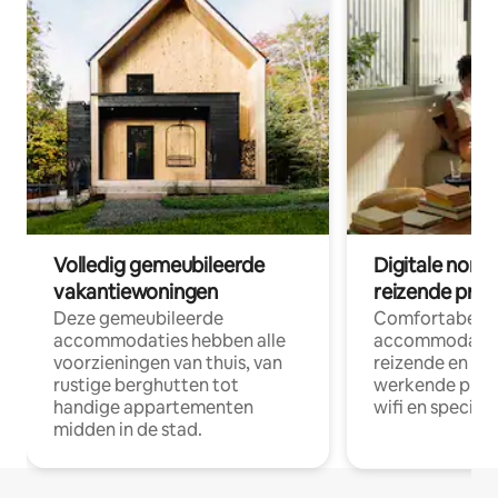
Volledig gemeubileerde
Digitale nom
vakantiewoningen
reizende prof
Deze gemeubileerde
Comfortabele
accommodaties hebben alle
accommodatie
voorzieningen van thuis, van
reizende en op
rustige berghutten tot
werkende profe
handige appartementen
wifi en special
midden in de stad.