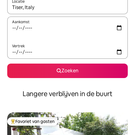
Locatie
Wanneer er resultaten beschikbaar zijn, maak je een keuze met 
Aankomst
Vertrek
Zoeken
Langere verblijven in de buurt
Favoriet van gasten
Topfavoriet van gasten