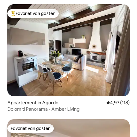
Favoriet van gasten
Topfavoriet van gasten
Appartement in Agordo
Gemiddelde beo
4,97 (118)
Dolomiti Panorama - Amber Living
Favoriet van gasten
Favoriet van gasten