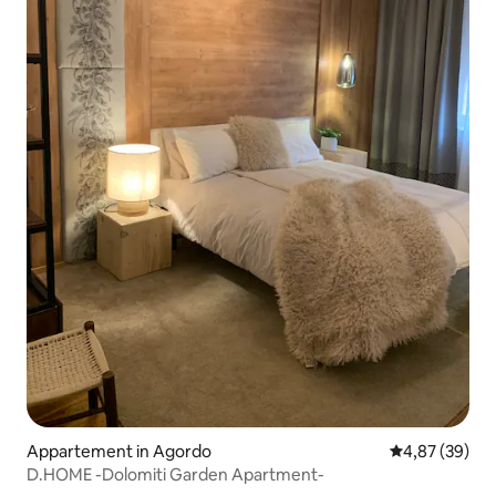
Appartement in Agordo
Gemiddelde be
4,87 (39)
D.HOME -Dolomiti Garden Apartment-