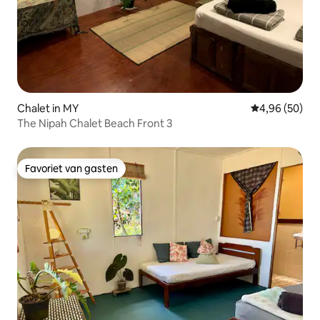
Chalet in MY
Gemiddelde be
4,96 (50)
The Nipah Chalet Beach Front 3
Favoriet van gasten
Favoriet van gasten