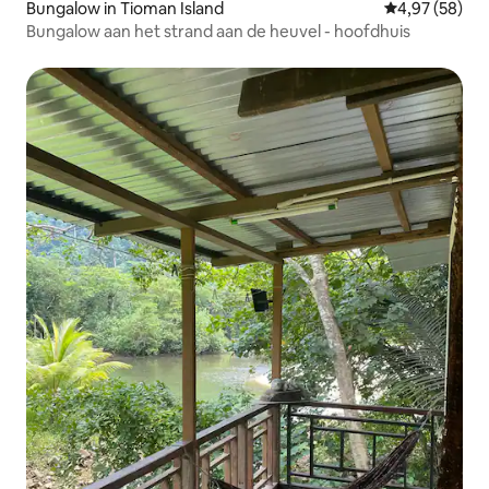
Bungalow in Tioman Island
Gemiddelde be
4,97 (58)
Bungalow aan het strand aan de heuvel - hoofdhuis