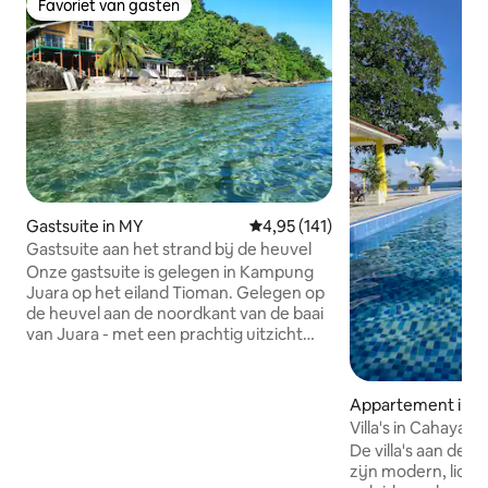
Favoriet van gasten
Favoriet van gasten
Gastsuite in MY
Gemiddelde beoordeling van 4,9
4,95 (141)
Gastsuite aan het strand bij de heuvel
Onze gastsuite is gelegen in Kampung
Juara op het eiland Tioman. Gelegen op
de heuvel aan de noordkant van de baai
van Juara - met een prachtig uitzicht
over de hele baai - is het omgeven door
ongerept regenwoud en prachtige
natuur. Rustige en privéruimte met een
Appartement in T
rivier die het pand scheidt van het
Villa's in Cahaya 
gemeenschappelijke strand. Bij vloed
De villa's aan de 
kan de rivier worden overgestoken met
zijn modern, licht
een van onze gedeelde kajaks - of