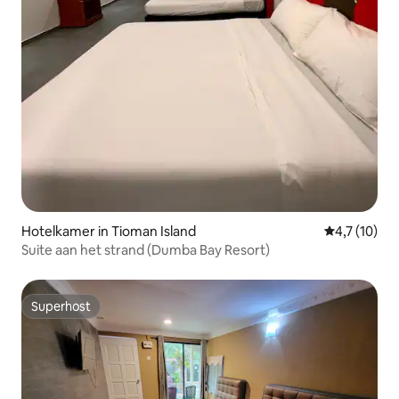
Hotelkamer in Tioman Island
Gemiddelde 
4,7 (10)
Suite aan het strand (Dumba Bay Resort)
Superhost
Superhost