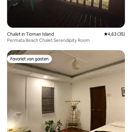
Chalet in Tioman Island
Gemiddelde be
4,63 (35)
Permata Beach Chalet Serendipity Room
Favoriet van gasten
Favoriet van gasten