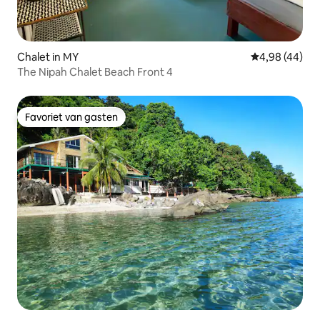
Chalet in MY
Gemiddelde be
4,98 (44)
The Nipah Chalet Beach Front 4
Favoriet van gasten
Favoriet van gasten