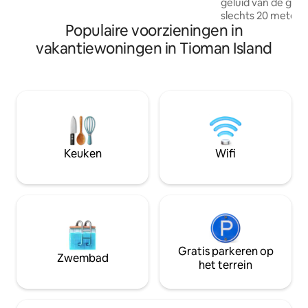
geluid van de golv
gewoon door door het water te waden -
slechts 20 meter 
en bij eb is het gemakkelijk om in en uit
Populaire voorzieningen in
of de patio van je villa. Als gast 
de woning te lopen.
Cahaya Asah Resor
vakantiewoningen in Tioman Island
toegang tot het 
oceaan, het water
snorkeluitrusting 
boottochten, eve
keuken van het C
Restaurant. Kom en ervaar een vleugje
klasse en vredige
Cahaya Asah-villa'
Keuken
Wifi
Gratis parkeren op
Zwembad
het terrein