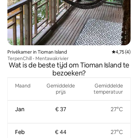
Privékamer in Tioman Island
Gemiddelde 
4,75 (4)
TerpenChill - Mentawakrivier
Wat is de beste tijd om Tioman Island te
bezoeken?
Maand
Gemiddelde
Gemiddelde
prijs
temperatuur
Jan
€ 37
27°C
Feb
€ 44
27°C