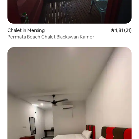
Chalet in Mersing
Gemiddelde b
4,81 (21)
Permata Beach Chalet Blackswan Kamer