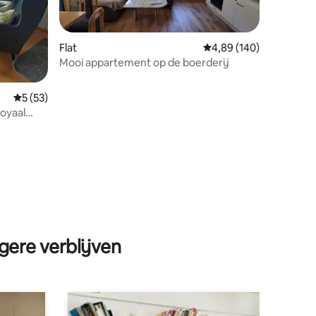
Flat
Gemiddelde beoordeling
4,89 (140)
Mooi appartement op de boerderij
ecensies
Gemiddelde beoordeling van 5 op 5, 53 recensies
5 (53)
royaal
gere verblijven