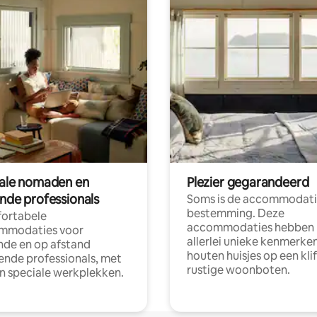
tale nomaden en
Plezier gegarandeerd
ende professionals
Soms is de accommodati
bestemming. Deze
ortabele
accommodaties hebben
mmodaties voor
allerlei unieke kenmerken
nde en op afstand
houten huisjes op een klif
nde professionals, met
rustige woonboten.
en speciale werkplekken.