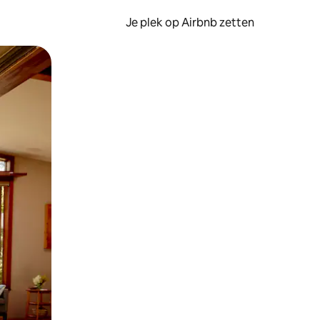
Je plek op Airbnb zetten
en of swipen.