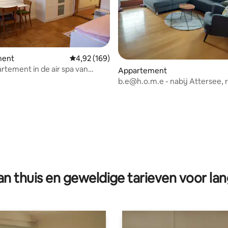
ment
Gemiddelde beoordeling van 4,92 op 5, 169 r
4,92 (169)
artement in de air spa van
Appartement
b.e@h.o.m.e - nabij Attersee, 
appartement
eling van 5 op 5, 4 recensies
n thuis en geweldige tarieven voor lan