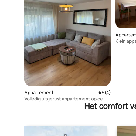
Apparte
Klein app
Hausruck
Appartement
Gemiddelde beoord
5 (4)
Volledig uitgerust appartement op de
Het comfort va
bovenste verdieping