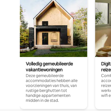
Volledig gemeubileerde
Digi
vakantiewoningen
reiz
Deze gemeubileerde
Comf
accommodaties hebben alle
acco
voorzieningen van thuis, van
reize
rustige berghutten tot
werke
handige appartementen
wifi 
midden in de stad.