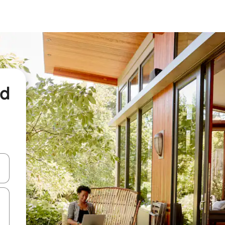
nd
een keuze met je de pijltjestoetsen omhoog en omlaag, óf door te tikk