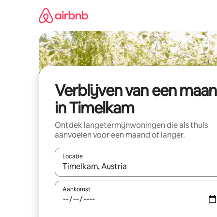
Ga
direct
naar
inhoud
Verblijven van een maa
in Timelkam
Ontdek langetermijnwoningen die als thuis
aanvoelen voor een maand of langer.
Locatie
Wanneer er resultaten beschikbaar zijn, maak je 
Aankomst