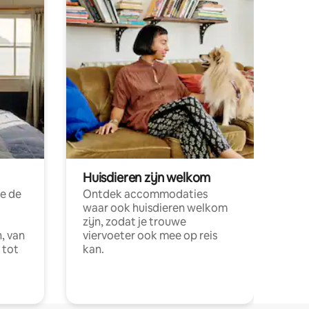
Huisdieren zijn welkom
e de
Ontdek accommodaties
waar ook huisdieren welkom
zijn, zodat je trouwe
, van
viervoeter ook mee op reis
 tot
kan.