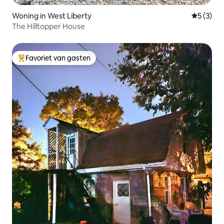
Woning in West Liberty
Gemiddeld
5 (3)
The Hilltopper House
Favoriet van gasten
Topfavoriet van gasten