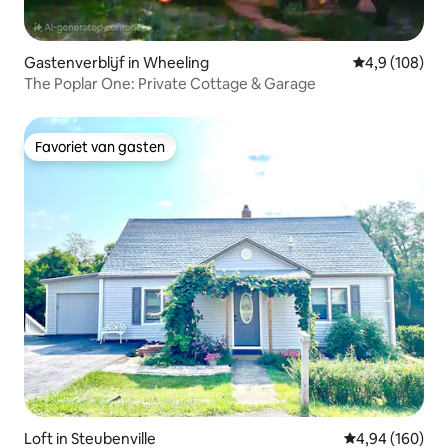
Gastenverblijf in Wheeling
Gemiddelde be
4,9 (108)
The Poplar One: Private Cottage & Garage
Favoriet van gasten
Favoriet van gasten
Loft in Steubenville
Gemiddelde beo
4,94 (160)