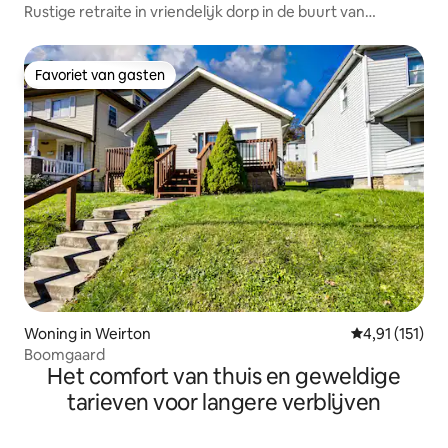
Rustige retraite in vriendelijk dorp in de buurt van
Franciscan
Favoriet van gasten
Favoriet van gasten
Woning in Weirton
Gemiddelde be
4,91 (151)
Boomgaard
Het comfort van thuis en geweldige
tarieven voor langere verblijven