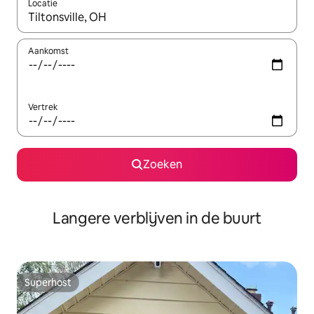
Locatie
Wanneer er resultaten beschikbaar zijn, maak je een keuze met 
Aankomst
Vertrek
Zoeken
Langere verblijven in de buurt
Superhost
Superhost