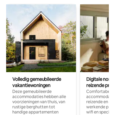
Volledig gemeubileerde
Digitale nom
vakantiewoningen
reizende prof
Deze gemeubileerde
Comfortabele
accommodaties hebben alle
accommodatie
voorzieningen van thuis, van
reizende en op
rustige berghutten tot
werkende profe
handige appartementen
wifi en special